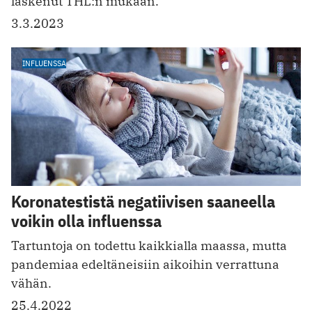
laskenut THL:n mukaan.
3.3.2023
INFLUENSSA
Koronatestistä negatiivisen saaneella
voikin olla influenssa
Tartuntoja on todettu kaikkialla maassa, mutta
pandemiaa edeltäneisiin aikoihin verrattuna
vähän.
25.4.2022