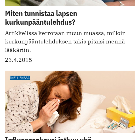
Miten tunnistaa lapsen
kurkunpääntulehdus?
Artikkelissa kerrotaan muun muassa, milloin
kurkunpääntulehduksen takia pitäisi mennä
lääkäriin.
23.4.2015
INFLUENSSA
Influenssakausi jatkuu yhä