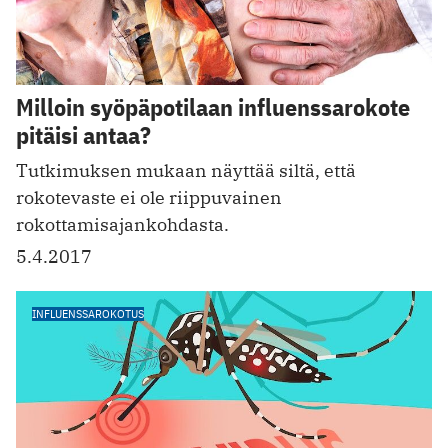
Milloin syöpäpotilaan influenssarokote
pitäisi antaa?
Tutkimuksen mukaan näyttää siltä, että
rokotevaste ei ole riippuvainen
rokottamisajankohdasta.
5.4.2017
INFLUENSSAROKOTUS