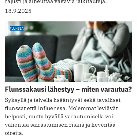
rajusti ja aiheuttaa vakavia jälkitauteja.
18.9.2025
FLUNSSA
Flunssakausi lähestyy – miten varautua?
Syksyllä ja talvella lisääntyvät sekä tavalliset
flunssat että influenssa. Molemmat leviävät
helposti, mutta hyvällä varautumisella voi
vähentää sairastumisen riskiä ja lieventää
oireita.