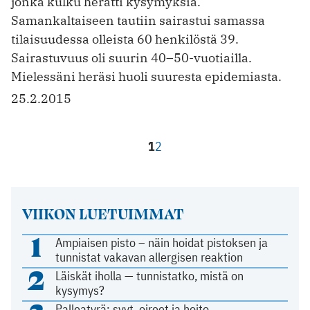
jonka kulku herätti kysymyksiä.
Samankaltaiseen tautiin sairastui samassa
tilaisuudessa olleista 60 henkilöstä 39.
Sairastuvuus oli suurin 40–50-vuotiailla.
Mielessäni heräsi huoli suuresta epidemiasta.
25.2.2015
1
2
VIIKON LUETUIMMAT
1
Ampiaisen pisto – näin hoidat pistoksen ja
tunnistat vakavan allergisen reaktion
2
Läiskät iholla — tunnistatko, mistä on
kysymys?
Palleatyrä: syyt, oireet ja hoito