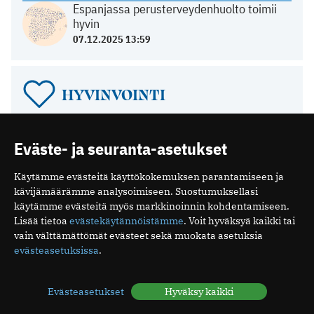
Espanjassa perusterveydenhuolto toimii
hyvin
07.12.2025 13:59
HYVINVOINTI
Unirytmi sekaisin loman jälkeen – näin
vuorokausirytmi palautuu
Eväste- ja seuranta-asetukset
05.08.2026 06:13
Mitä ovat minipillerit ja miten ne vaikuttavat?
Käytämme evästeitä käyttökokemuksen parantamiseen ja
kävijämäärämme analysoimiseen. Suostumuksellasi
26.07.2026 19:16
käytämme evästeitä myös markkinoinnin kohdentamiseen.
Luteaalivaihe on normaali osa kuukautiskiertoa
Lisää tietoa
evästekäytännöistämme
. Voit hyväksyä kaikki tai
24.07.2026 07:04
vain välttämättömät evästeet sekä muokata asetuksia
Elohiiri silmässä – ärsyttävä, mutta yleensä
evästeasetuksissa
.
vaaraton vaiva
15.07.2026 08:17
Evästeasetukset
Hyväksy kaikki