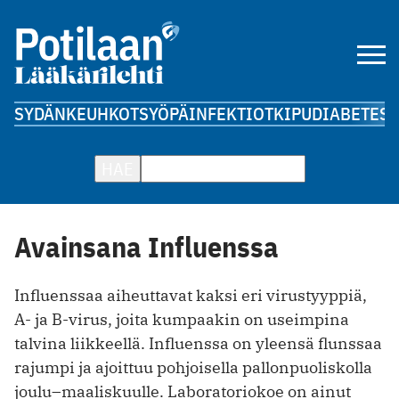
SYDÄN
KEUHKOT
SYÖPÄ
INFEKTIOT
KIPU
DIABETES
A
HAE
Avainsana Influenssa
Influenssaa aiheuttavat kaksi eri virustyyppiä,
A- ja B-virus, joita kumpaakin on useimpina
talvina liikkeellä. Influenssa on yleensä flunssaa
rajumpi ja ajoittuu pohjoisella pallonpuoliskolla
joulu–maaliskuulle. Laboratoriokoe on ainut