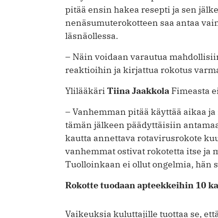
pitää ensin hakea resepti ja sen jälk
nenäsumuterokotteen saa antaa vai
läsnäollessa.
– Näin voidaan varautua mahdollisiin
reaktioihin ja kirjattua rokotus var
Ylilääkäri
Tiina Jaakkola
Fimeasta e
– Vanhemman pitää käyttää aikaa ja r
tämän jälkeen päädyttäisiin antama
kautta annettava rotavirusrokote ku
vanhemmat ostivat rokotetta itse ja
Tuolloinkaan ei ollut ongelmia, hän 
Rokotte tuodaan apteekkeihin 10 k
Vaikeuksia kuluttajille tuottaa se, e