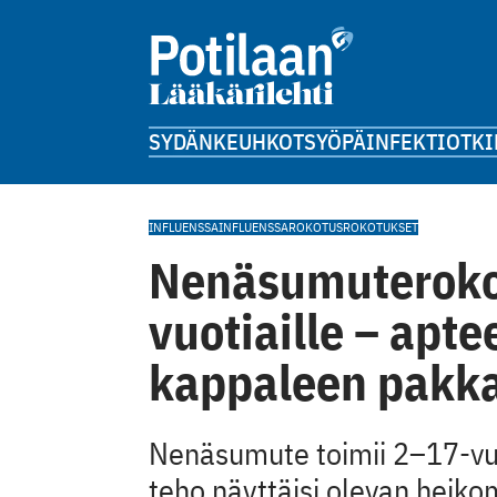
SYDÄN
KEUHKOT
SYÖPÄ
INFEKTIOT
KI
INFLUENSSA
INFLUENSSAROKOTUS
ROKOTUKSET
Nenäsumuterokot
vuotiaille – apt
kappaleen pakk
Nenäsumute toimii 2–17-vuoti
teho näyttäisi olevan heiko