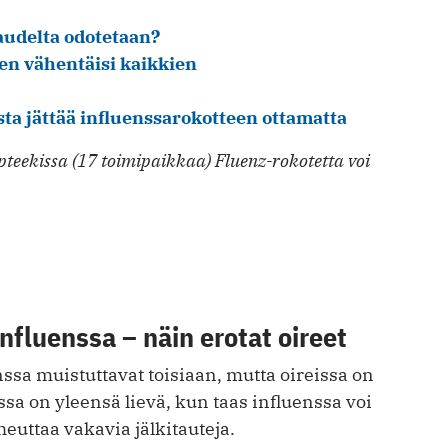
audelta odotetaan?
en vähentäisi kaikkien
ta jättää influenssarokotteen ottamatta
Apteekissa (17 toimipaikkaa) Fluenz-rokotetta voi
influenssa – näin erotat oireet
nssa muistuttavat toisiaan, mutta oireissa on
nssa on yleensä lievä, kun taas influenssa voi
iheuttaa vakavia jälkitauteja.