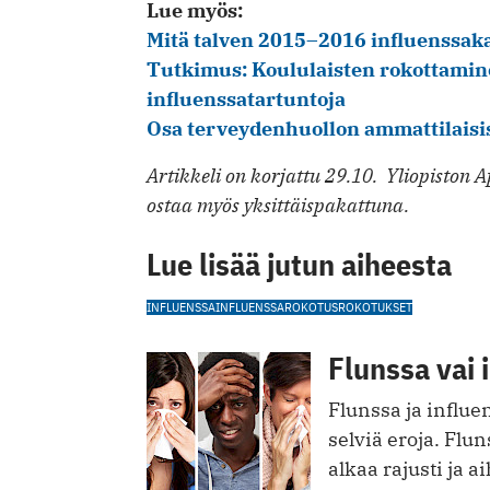
Lue myös:
Mitä talven 2015–2016 influenssak
Tutkimus: Koululaisten rokottamin
influenssatartuntoja
Osa terveydenhuollon ammattilaisis
Artikkeli on korjattu 29.10. Yliopiston 
ostaa myös yksittäispakattuna.
Lue lisää jutun aiheesta
INFLUENSSA
INFLUENSSAROKOTUS
ROKOTUKSET
Flunssa vai 
Flunssa ja influe
selviä eroja. Flu
alkaa rajusti ja a