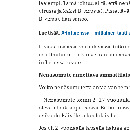
laajempi. Tämä johtuu siitä, että nen
virusta ja kaksi B-virusta). Pistettäv
B-virus), hän sanoo.
Lue lisää:
A-influenssa – millainen tauti 
Lisäksi useassa vertailevassa tutkim
osoittautunut jonkin verran suojaa
influenssarokote.
Nenäsumute annettava ammattilais
Voiko nenäsumutetta antaa vanhemmi
– Nenäsumute toimii 2–17-vuotiailla l
olevan heikompi. Isossa-Britanniass
esikouluikäisille ja koululaisille.
Jos yli 2-vuotiaalle lapselle haluaa