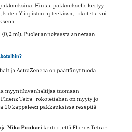
akkauksina. Hintaa pakkaukselle kertyy
 kuten Yliopiston apteekissa, rokotetta voi
uksena.
 (0,2 ml). Puolet annoksesta annetaan
äkoteihin?
haltija AstraZeneca on päättänyt tuoda
aa myyntiluvanhaltijaa tuomaan
 Fluenz Tetra -rokotettahan on myyty jo
a 10 kappaleen pakkauksissa reseptiä
aja
Mika Punkari
kertoo, että Fluenz Tetra -