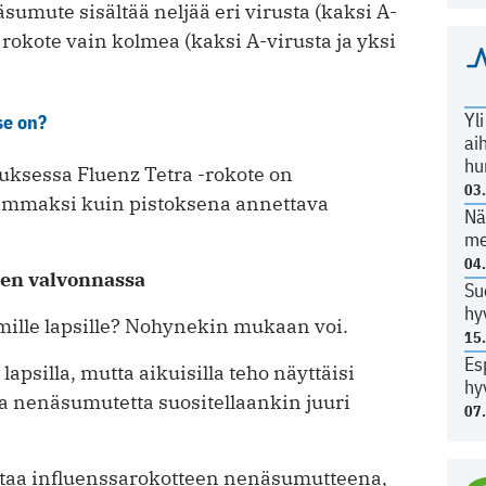
äsumute sisältää neljää eri virusta (kaksi A-
ä rokote vain kolmea (kaksi A-virusta ja yksi
Yl
se on?
ai
hu
uksessa Fluenz Tetra -rokote on
03
vammaksi kuin pistoksena annettava
Nä
me
04
en valvonnassa
Su
hy
lle lapsille? Nohynekin mukaan voi.
15
Es
apsilla, mutta aikuisilla teho näyttäisi
hy
a nenäsumutetta suositellaankin juuri
07
 antaa influenssarokotteen nenäsumutteena,