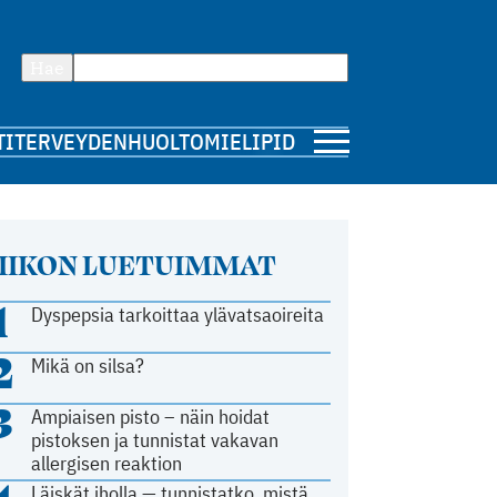
Hae
TI
TERVEYDENHUOLTO
MIELIPIDE
IIKON LUETUIMMAT
1
Dyspepsia tarkoittaa ylävatsaoireita
2
Mikä on silsa?
3
Ampiaisen pisto – näin hoidat
pistoksen ja tunnistat vakavan
allergisen reaktion
Läiskät iholla — tunnistatko, mistä