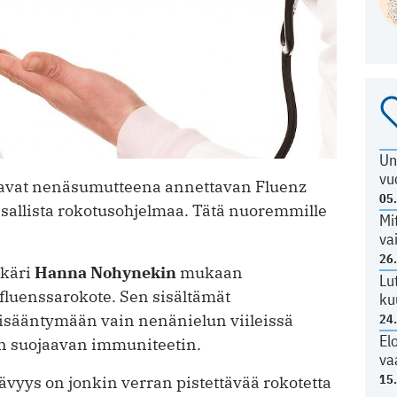
Un
vu
aavat nenäsumutteena annettavan Fluenz
05
sallista rokotusohjelmaa. Tätä nuoremmille
Mi
va
26
äkäri
Hanna Nohynekin
mukaan
Lu
luenssarokote. Sen sisältämät
ku
isääntymään vain nenänielun viileissä
24
El
aan suojaavan immuniteetin.
va
15
vyys on jonkin verran pistettävää rokotetta