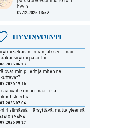
perusterveydenhuolto toimii
hyvin
07.12.2025 13:59
HYVINVOINTI
irytmi sekaisin loman jälkeen – näin
orokausirytmi palautuu
.08.2026 06:13
tä ovat minipillerit ja miten ne
ikuttavat?
.07.2026 19:16
teaalivaihe on normaali osa
ukautiskiertoa
.07.2026 07:04
ohiiri silmässä – ärsyttävä, mutta yleensä
araton vaiva
.07.2026 08:17