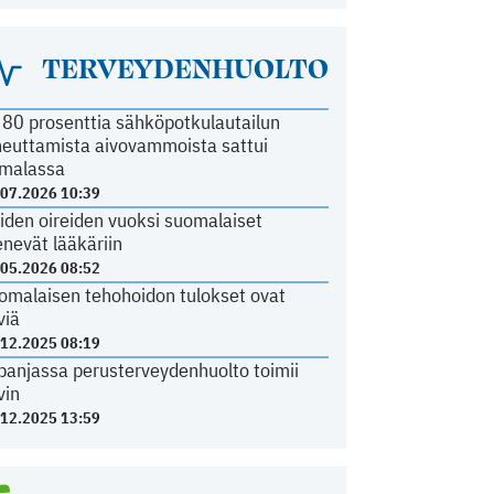
TERVEYDENHUOLTO
i 80 prosenttia sähköpotkulautailun
heuttamista aivovammoista sattui
malassa
.07.2026 10:39
iden oireiden vuoksi suomalaiset
nevät lääkäriin
.05.2026 08:52
omalaisen tehohoidon tulokset ovat
viä
.12.2025 08:19
panjassa perusterveydenhuolto toimii
vin
.12.2025 13:59