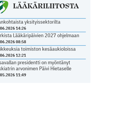
LÄÄKÄRILIITOSTA
ankohtaista yksityissektorilta
.06.2026 14:26
rkista Lääkäripäivien 2027 ohjelmaan
.06.2026 08:58
ikkeuksia toimiston kesäaukioloissa
.06.2026 12:21
savallan presidentti on myöntänyt
kkiatrin arvonimen Päivi Hietaselle
.05.2026 11:49