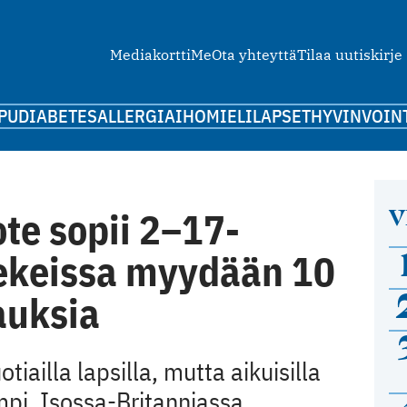
Mediakortti
Me
Ota yhteyttä
Tilaa uutiskirje
PU
DIABETES
ALLERGIA
IHO
MIELI
LAPSET
HYVINVOIN
V
e sopii 2–17-
eekeissa myydään 10
auksia
ailla lapsilla, mutta aikuisilla
mpi. Isossa-Britanniassa