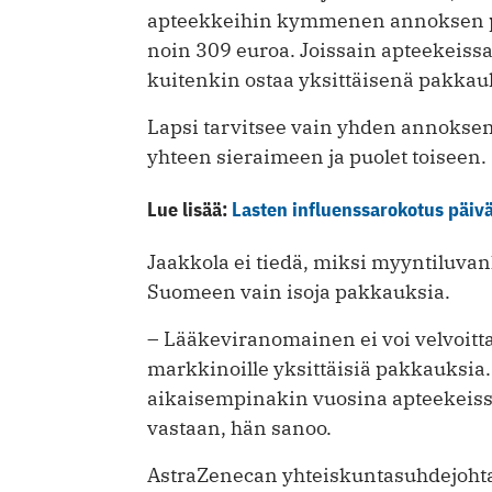
apteekkeihin kymmenen annoksen p
noin 309 euroa. Joissain apteekeissa,
kuitenkin ostaa yksittäisenä pakka
Lapsi tarvitsee vain yhden annoksen
yhteen sieraimeen ja puolet toiseen.
Lue lisää:
Lasten influenssarokotus päiv
Jaakkola ei tiedä, miksi myyntiluvan
Suomeen vain isoja pakkauksia.
– Lääkeviranomainen ei voi velvoitt
markkinoille yksittäisiä pakkauksia.
aikaisempinakin vuosina apteekeiss
vastaan, hän sanoo.
AstraZenecan yhteiskuntasuhdejoht