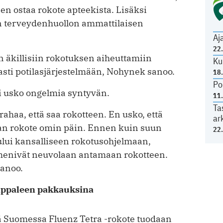
een ostaa rokote apteekista. Lisäksi
n terveydenhuollon ammattilaisen
Aj
22
 äkillisiin rokotuksen aiheuttamiin
Ku
masti potilasjärjestelmään, Nohynek sanoo.
18
Po
i usko ongelmia syntyvän.
11
Ta
ahaa, että saa rokotteen. En usko, että
ar
an rokote omin päin. Ennen kuin
suun
22
ului kansalliseen rokotusohjelmaan,
 menivät neuvolaan antamaan rokotteen.
sanoo.
appaleen pakkauksina
ttä Suomessa Fluenz Tetra -rokote tuodaan