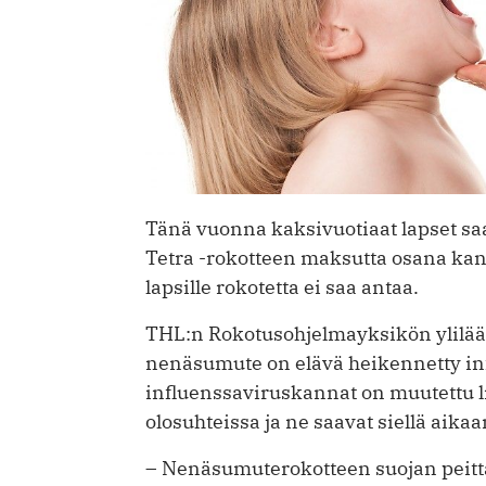
Tänä vuonna kaksivuotiaat lapset s
Tetra -rokotteen maksutta osana kan
lapsille rokotetta ei saa antaa.
THL:n Rokotusohjelmayksikön ylilä
nenäsumute on elävä heikennetty inf
influenssaviruskannat on muutettu l
olosuhteissa ja ne saavat siellä aik
– Nenäsumuterokotteen suojan peittä