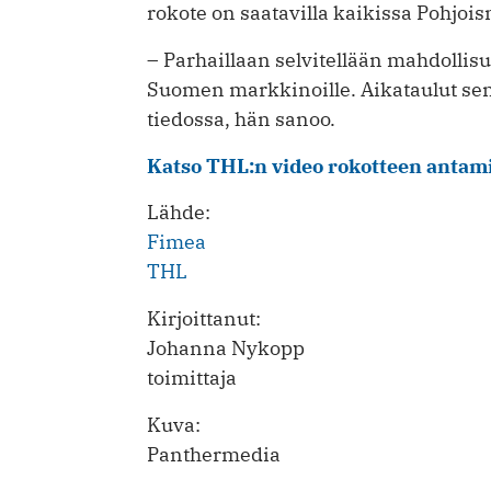
rokote on saatavilla kaikissa Pohjo
– Parhaillaan selvitellään mahdolli
Suomen markkinoille. Aikataulut sen s
tiedossa, hän sanoo.
Katso THL:n video rokotteen antami
Lähde:
Fimea
THL
Kirjoittanut:
Johanna Nykopp
toimittaja
Kuva:
Panthermedia