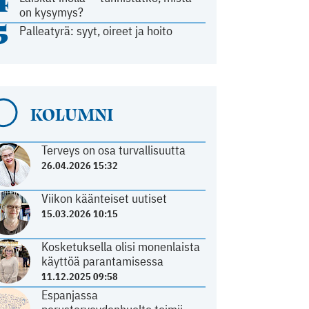
4
on kysymys?
5
Palleatyrä: syyt, oireet ja hoito
KOLUMNI
Terveys on osa turvallisuutta
26.04.2026 15:32
Viikon käänteiset uutiset
15.03.2026 10:15
Kosketuksella olisi monenlaista
käyttöä parantamisessa
11.12.2025 09:58
Espanjassa