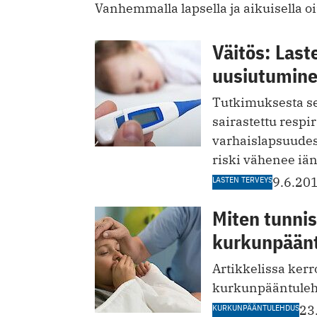
Vanhemmalla lapsella ja aikuisella 
Väitös: Las
uusiutumine
Tutkimuksesta sel
sairastettu respir
varhaislapsuudes
riski vähenee iä
LASTEN TERVEYS
9.6.20
Miten tunnis
kurkunpään
Artikkelissa ker
kurkunpääntulehd
KURKUNPÄÄNTULEHDUS
23