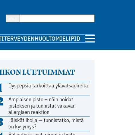
Hae
TI
TERVEYDENHUOLTO
MIELIPIDE
IIKON LUETUIMMAT
1
Dyspepsia tarkoittaa ylävatsaoireita
2
Ampiaisen pisto – näin hoidat
pistoksen ja tunnistat vakavan
allergisen reaktion
3
Läiskät iholla — tunnistatko, mistä
on kysymys?
Palleatyrä: syyt, oireet ja hoito