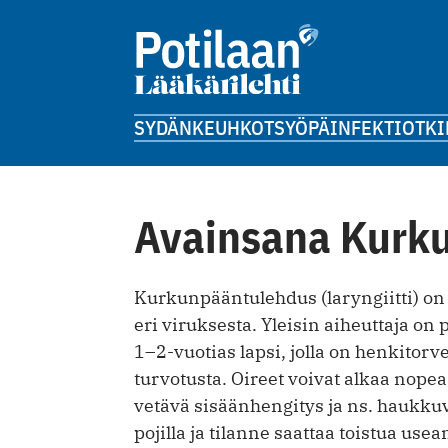
SYDÄN
KEUHKOT
SYÖPÄ
INFEKTIOT
KI
Avainsana Kurk
Kurkunpääntulehdus (laryngiitti) on h
eri viruksesta. Yleisin aiheuttaja on
1–2-vuotias lapsi, jolla on henkitorv
turvotusta. Oireet voivat alkaa nopea
vetävä sisäänhengitys ja ns. haukkuv
pojilla ja tilanne saattaa toistua u