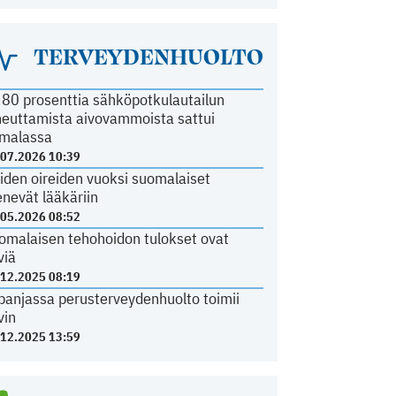
TERVEYDENHUOLTO
i 80 prosenttia sähköpotkulautailun
heuttamista aivovammoista sattui
malassa
.07.2026 10:39
iden oireiden vuoksi suomalaiset
nevät lääkäriin
.05.2026 08:52
omalaisen tehohoidon tulokset ovat
viä
.12.2025 08:19
panjassa perusterveydenhuolto toimii
vin
.12.2025 13:59