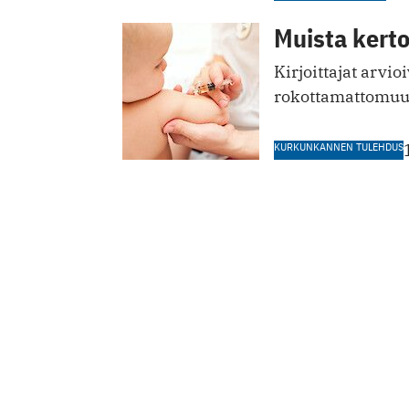
Muista kerto
Kirjoittajat arvio
rokottamattomuu
KURKUNKANNEN TULEHDUS