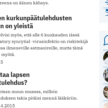
oireena on äänen käheys.
ten kurkunpäätulehdusten
n on yleistä
visi myös, että alle 6 kuukauden iässä
atory syncytial -virusinfektio on riskitekijä
sa ilmeneville astmaoireille, mutta tämä
n myötä.
15
taa lapsen
tulehdus?
rotaan muun muassa, milloin
uksen takia pitäisi mennä lääkäriin.
.4.2015