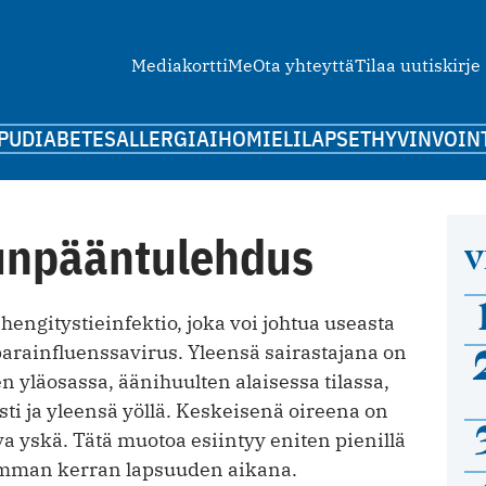
Mediakortti
Me
Ota yhteyttä
Tilaa uutiskirje
PU
DIABETES
ALLERGIA
IHO
MIELI
LAPSET
HYVINVOIN
unpääntulehdus
V
engitystieinfektio, joka voi johtua useasta
 parainfluenssavirus. Yleensä sairastajana on
en yläosassa, äänihuulten alaisessa tilassa,
sti ja yleensä yöllä. Keskeisenä oireena on
a yskä. Tätä muotoa esiintyy eniten pienillä
seamman kerran lapsuuden aikana.