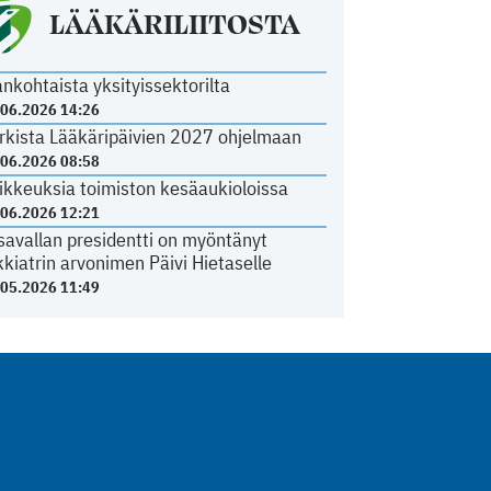
LÄÄKÄRILIITOSTA
ankohtaista yksityissektorilta
.06.2026 14:26
rkista Lääkäripäivien 2027 ohjelmaan
.06.2026 08:58
ikkeuksia toimiston kesäaukioloissa
.06.2026 12:21
savallan presidentti on myöntänyt
kkiatrin arvonimen Päivi Hietaselle
.05.2026 11:49