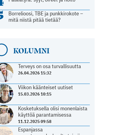
4
5
Borrelioosi, TBE ja punkkirokote –
mitä niistä pitää tietää?
KOLUMNI
Terveys on osa turvallisuutta
26.04.2026 15:32
Viikon käänteiset uutiset
15.03.2026 10:15
Kosketuksella olisi monenlaista
käyttöä parantamisessa
11.12.2025 09:58
Espanjassa