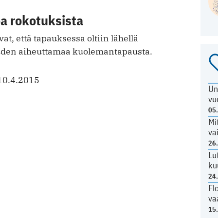
a rokotuksista
ivat, että tapauksessa oltiin lähellä
den aiheuttamaa kuolemantapausta.
10.4.2015
Un
vu
05
Mi
va
26
Lu
ku
24
El
va
15