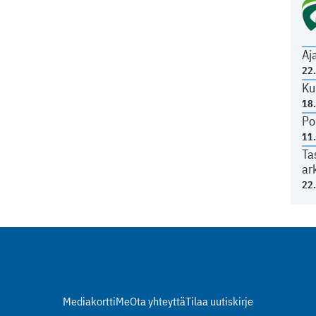
Aj
22
Ku
18
Po
11
Ta
ar
22
Mediakortti
Me
Ota yhteyttä
Tilaa uutiskirje