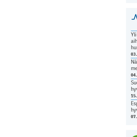
Yl
ai
hu
03
Nä
me
04
Su
hy
15
Es
hy
07