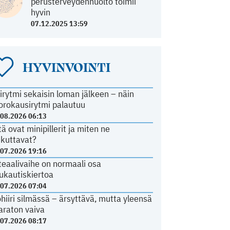
perusterveydenhuolto toimii
hyvin
07.12.2025 13:59
HYVINVOINTI
irytmi sekaisin loman jälkeen – näin
orokausirytmi palautuu
.08.2026 06:13
tä ovat minipillerit ja miten ne
ikuttavat?
.07.2026 19:16
teaalivaihe on normaali osa
ukautiskiertoa
.07.2026 07:04
ohiiri silmässä – ärsyttävä, mutta yleensä
araton vaiva
.07.2026 08:17