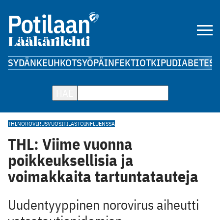
SYDÄN
KEUHKOT
SYÖPÄ
INFEKTIOT
KIPU
DIABETES
A
HAE
THL
NOROVIRUS
VUOSITILASTO
INFLUENSSA
THL: Viime vuonna
poikkeuksellisia ja
voimakkaita tartuntatauteja
Uudentyyppinen norovirus aiheutti