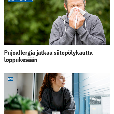
Pujoallergia jatkaa siitepölykautta
loppukesään
UNI