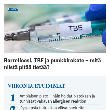
PUNKKI
Borrelioosi, TBE ja punkkirokote – mitä
niistä pitää tietää?
VIIKON LUETUIMMAT
1
Ampiaisen pisto – näin hoidat pistoksen ja
tunnistat vakavan allergisen reaktion
2
Dyspepsia tarkoittaa ylävatsaoireita