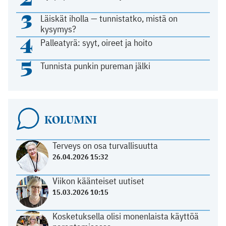
3
Läiskät iholla — tunnistatko, mistä on
kysymys?
4
Palleatyrä: syyt, oireet ja hoito
5
Tunnista punkin pureman jälki
KOLUMNI
Terveys on osa turvallisuutta
26.04.2026 15:32
Viikon käänteiset uutiset
15.03.2026 10:15
Kosketuksella olisi monenlaista käyttöä