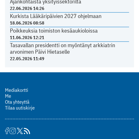
Ajankohtaista yksityissektorilta
22.06.2026 14:26
Kurkista Lääkäripäivien 2027 ohjelmaan
18.06.2026 08:58
Poikkeuksia toimiston kesäaukioloissa
11.06.2026 12:21
Tasavallan presidentti on myöntänyt arkkiatrin
arvonimen Päivi Hietaselle
22.05.2026 11:49
Mediakortti
Me
Ota yhteyttä
Tilaa uutiskirje