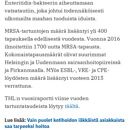
Enteritidis-bakteerin aiheuttamaan
vatsatautiin, joka johtui todennäköisesti
ulkomailta maahan tuoduista iduista.
MRSA-tartuntojen määrä lisääntyi yli 400
tapauksella edellisestä vuodesta. Vuonna 2016
ilmoitettiin 1700 uutta MRSA-tapausta.
Kokonaistapausmäärät olivat suurimmat
Helsingin ja Uudenmaan sairaanhoitopiireissä
ja Pirkanmaalla. MYös ESBL-, VRE- ja CPE-
löydösten määrä lisääntyi vuoteen 2015
verrattuna.
THL:n vuosiraportti viime vuoden
tartuntataudeista löytyy
täältä
.
Lue lisää:
Vain puolet kotihoidon iäkkäistä asiakkaista
saa tarpeeksi hoitoa