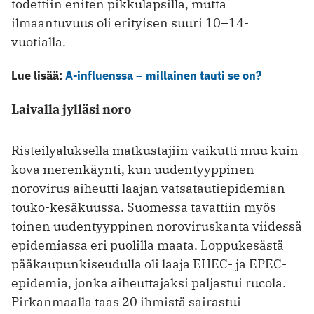
todettiin eniten pikkulapsilla, mutta
ilmaantuvuus oli erityisen suuri 10–14-
vuotialla.
Lue lisää:
A-influenssa – millainen tauti se on?
Laivalla jylläsi noro
Risteilyaluksella matkustajiin vaikutti muu kuin
kova merenkäynti, kun uudentyyppinen
norovirus aiheutti laajan vatsatautiepidemian
touko-kesäkuussa. Suomessa tavattiin myös
toinen uudentyyppinen noroviruskanta viidessä
epidemiassa eri puolilla maata. Loppukesästä
pääkaupunkiseudulla oli laaja EHEC- ja EPEC-
epidemia, jonka aiheuttajaksi paljastui rucola.
Pirkanmaalla taas 20 ihmistä sairastui