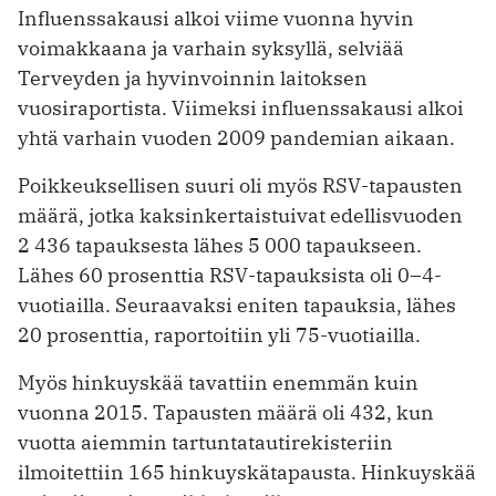
Influenssakausi alkoi viime vuonna hyvin
voimakkaana ja varhain syksyllä, selviää
Terveyden ja hyvinvoinnin laitoksen
vuosiraportista. Viimeksi influenssakausi alkoi
yhtä varhain vuoden 2009 pandemian aikaan.
Poikkeuksellisen suuri oli myös RSV-tapausten
määrä, jotka kaksinkertaistuivat edellisvuoden
2 436 tapauksesta lähes 5 000 tapaukseen.
Lähes 60 prosenttia RSV-tapauksista oli 0–4-
vuotiailla. Seuraavaksi eniten tapauksia, lähes
20 prosenttia, raportoitiin yli 75-vuotiailla.
Myös hinkuyskää tavattiin enemmän kuin
vuonna 2015. Tapausten määrä oli 432, kun
vuotta aiemmin tartuntatautirekisteriin
ilmoitettiin 165 hinkuyskätapausta. Hinkuyskää