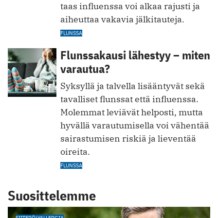
taas influenssa voi alkaa rajusti ja
aiheuttaa vakavia jälkitauteja.
FLUNSSA
Flunssakausi lähestyy – miten
varautua?
Syksyllä ja talvella lisääntyvät sekä
tavalliset flunssat että influenssa.
Molemmat leviävät helposti, mutta
hyvällä varautumisella voi vähentää
sairastumisen riskiä ja lieventää
oireita.
FLUNSSA
Suosittelemme
SIITEPÖLYALLERGIA