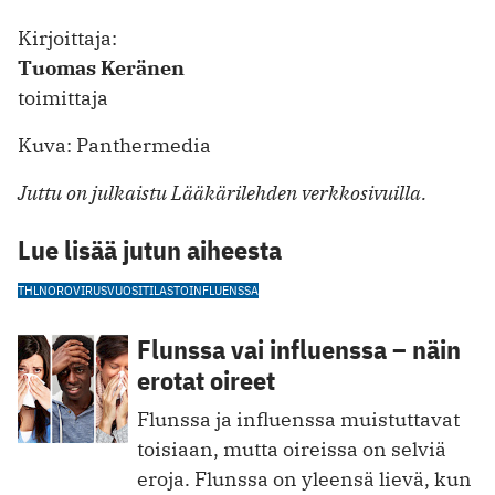
Kirjoittaja:
Tuomas Keränen
toimittaja
Kuva: Panthermedia
Juttu on julkaistu Lääkärilehden verkkosivuilla.
Lue lisää jutun aiheesta
THL
NOROVIRUS
VUOSITILASTO
INFLUENSSA
Flunssa vai influenssa – näin
erotat oireet
Flunssa ja influenssa muistuttavat
toisiaan, mutta oireissa on selviä
eroja. Flunssa on yleensä lievä, kun