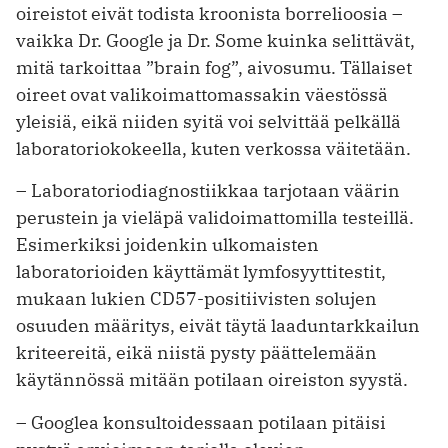
oireistot eivät todista kroonista borrelioosia –
vaikka Dr. Google ja Dr. Some kuinka selittävät,
mitä tarkoittaa ”brain fog”, aivosumu. Tällaiset
oireet ovat valikoimattomassakin väestössä
yleisiä, eikä niiden syitä voi selvittää pelkällä
laboratoriokokeella, kuten verkossa väitetään.
– Laboratoriodiagnostiikkaa tarjotaan väärin
perustein ja vieläpä validoimattomilla testeillä.
Esimerkiksi joidenkin ulkomaisten
laboratorioiden käyttämät lymfosyyttitestit,
mukaan lukien CD57-positiivisten solujen
osuuden määritys, eivät täytä laaduntarkkailun
kriteereitä, eikä niistä pysty päättelemään
käytännössä mitään potilaan oireiston syystä.
– Googlea konsultoidessaan potilaan pitäisi