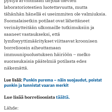
pystyä arvioimaan tarjolla olevien
laboratoriotestien luotettavuutta, mutta
tähänhän hänellä ei useimmiten ole valmiuksia.
Suomalaisetkin potilaat ovat lähettäneet
verinäytteitään ulkomaille tutkimuksiin ja
saaneet vastaukseksi, että
lymfosyyttimääritykset viittaavat kroonisen
borrelioosin aiheuttamaan
immuunipuolustuksen häiriöön – melko
suorasukaisia päätelmiä potilasta edes
näkemättä.
Lue lisää:
Punkin purema – näin suojaudut, poistat
punkin ja tunnistat vaaran merkit
Lue lisää borrelioosista
täältä.
Lähde: