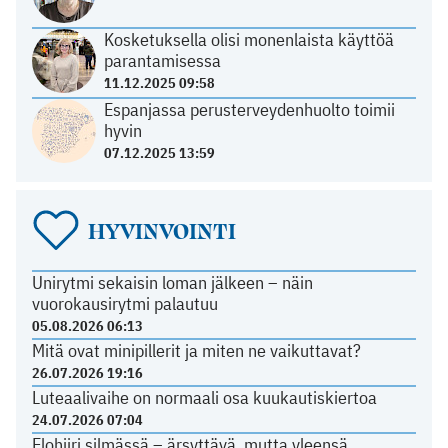
Kosketuksella olisi monenlaista käyttöä
parantamisessa
11.12.2025 09:58
Espanjassa perusterveydenhuolto toimii
hyvin
07.12.2025 13:59
HYVINVOINTI
Unirytmi sekaisin loman jälkeen – näin
vuorokausirytmi palautuu
05.08.2026 06:13
Mitä ovat minipillerit ja miten ne vaikuttavat?
26.07.2026 19:16
Luteaalivaihe on normaali osa kuukautiskiertoa
24.07.2026 07:04
Elohiiri silmässä – ärsyttävä, mutta yleensä