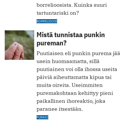
borrelioosista. Kuinka suuri
tartuntariski on?
BORRELIOOSI
Mistä tunnistaa punkin
pureman?
Puutiaisen eli punkin purema jää
usein huomaamatta, sillä
puutiainen voi olla ihossa useita
päiviä aiheuttamatta kipua tai
muita oireita. Useimmiten
puremakohtaan kehittyy pieni
paikallinen ihoreaktio, joka
paranee itsestään.
PUNKKI