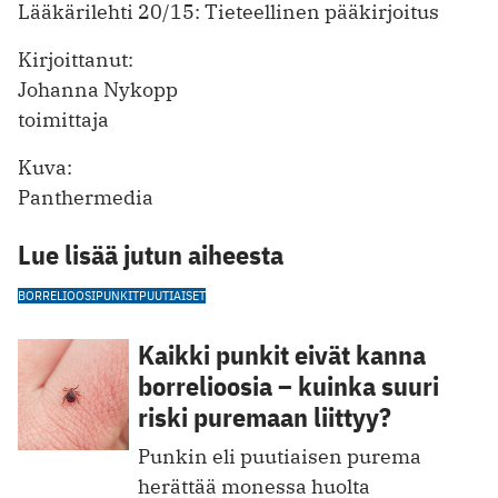
Lääkärilehti 20/15: Tieteellinen pääkirjoitus
Kirjoittanut:
Johanna Nykopp
toimittaja
Kuva:
Panthermedia
Lue lisää jutun aiheesta
BORRELIOOSI
PUNKIT
PUUTIAISET
Kaikki punkit eivät kanna
borrelioosia – kuinka suuri
riski puremaan liittyy?
Punkin eli puutiaisen purema
herättää monessa huolta