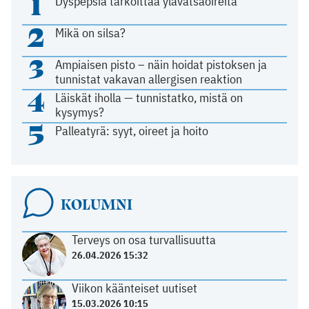
1
Dyspepsia tarkoittaa ylävatsaoireita
2
Mikä on silsa?
3
Ampiaisen pisto – näin hoidat pistoksen ja
tunnistat vakavan allergisen reaktion
4
Läiskät iholla — tunnistatko, mistä on
kysymys?
5
Palleatyrä: syyt, oireet ja hoito
KOLUMNI
Terveys on osa turvallisuutta
26.04.2026 15:32
Viikon käänteiset uutiset
15.03.2026 10:15