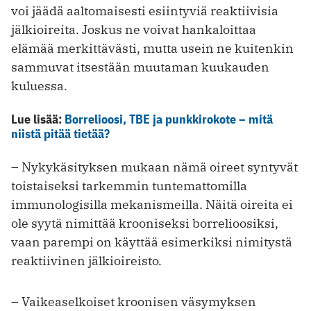
voi jäädä aaltomaisesti esiintyviä reaktiivisia
jälkioireita. Joskus ne voivat hankaloittaa
elämää merkittävästi, mutta usein ne kuitenkin
sammuvat itsestään muutaman kuukauden
kuluessa.
Lue lisää:
Borrelioosi, TBE ja punkkirokote – mitä
niistä pitää tietää?
– Nykykäsityksen mukaan nämä oireet syntyvät
toistaiseksi tarkemmin tuntemattomilla
immunologisilla mekanismeilla. Näitä oireita ei
ole syytä nimittää krooniseksi borrelioosiksi,
vaan parempi on käyttää esimerkiksi nimitystä
reaktiivinen jälkioireisto.
– Vaikeaselkoiset kroonisen väsymyksen