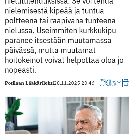
nielutulehduksissa. Se voi tehdä
nielemisestä kipeää ja tuntua
poltteena tai raapivana tunteena
nielussa. Useimmiten kurkkukipu
paranee itsestään muutamassa
päivässä, mutta muutamat
hoitokeinot voivat helpottaa oloa jo
nopeasti.
Potilaan Lääkärilehti
28.11.2025 20.46