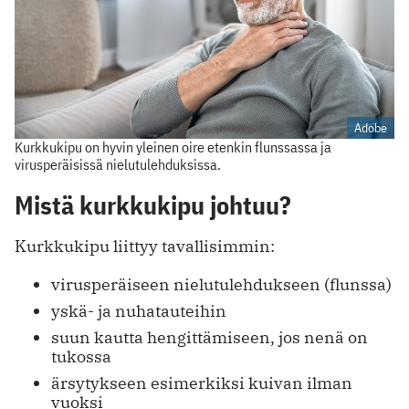
Adobe
Kurkkukipu on hyvin yleinen oire etenkin flunssassa ja
virusperäisissä nielutulehduksissa.
Mistä kurkkukipu johtuu?
Kurkkukipu liittyy tavallisimmin:
virusperäiseen nielutulehdukseen (flunssa)
yskä- ja nuhatauteihin
suun kautta hengittämiseen, jos nenä on
tukossa
ärsytykseen esimerkiksi kuivan ilman
vuoksi