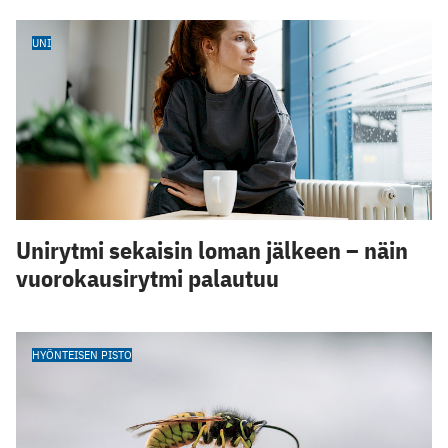
UNI
Unirytmi sekaisin loman jälkeen – näin
vuorokausirytmi palautuu
HYÖNTEISEN PISTO