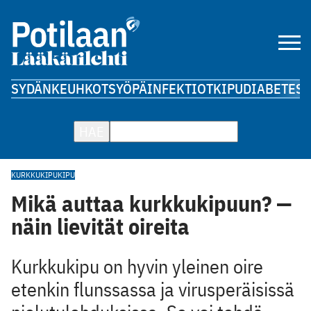
SYDÄN
KEUHKOT
SYÖPÄ
INFEKTIOT
KIPU
DIABETES
A
HAE
KURKKUKIPU
KIPU
Mikä auttaa kurkkukipuun? —
näin lievität oireita
Kurkkukipu on hyvin yleinen oire
etenkin flunssassa ja virusperäisissä