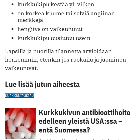
kurkkukipu kestää yli viikon
on korkea kuume tai selviä angiinan
merkkejä
hengitys on vaikeutunut
kurkkukipu uusiutuu usein
Lapsilla ja nuorilla tilannetta arvioidaan
herkemmin, etenkin jos ruokailu ja juominen
vaikeutuvat.
Lue lisää jutun aiheesta
KURKKUKIPU
KIPU
Kurkkukivun antibioottihoito
edelleen yleistä USA:ssa –
entä Suomessa?