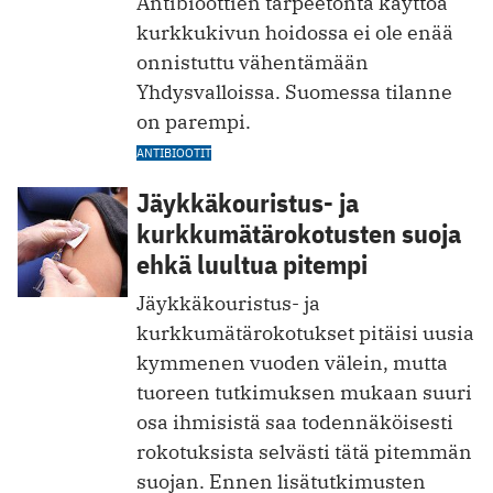
Antibioottien tarpeetonta käyttöä
kurkkukivun hoidossa ei ole enää
onnistuttu vähentämään
Yhdysvalloissa. Suomessa tilanne
on parempi.
ANTIBIOOTIT
Jäykkäkouristus- ja
kurkkumätärokotusten suoja
ehkä luultua pitempi
Jäykkäkouristus- ja
kurkkumätärokotukset pitäisi uusia
kymmenen vuoden välein, mutta
tuoreen tutkimuksen mukaan suuri
osa ihmisistä saa todennäköisesti
rokotuksista selvästi tätä pitemmän
suojan. Ennen lisätutkimusten