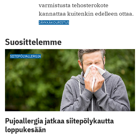
varmistusta tehosterokote
kannattaa kuitenkin edelleen ottaa.
JÄYKKÄKOURISTUS
Suosittelemme
SIITEPÖLYALLERGIA
Pujoallergia jatkaa siitepölykautta
loppukesään