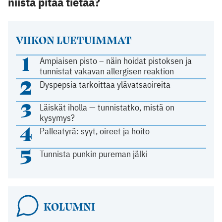
niistä pitää tietää?
VIIKON LUETUIMMAT
1
Ampiaisen pisto – näin hoidat pistoksen ja
tunnistat vakavan allergisen reaktion
2
Dyspepsia tarkoittaa ylävatsaoireita
3
Läiskät iholla — tunnistatko, mistä on
kysymys?
4
Palleatyrä: syyt, oireet ja hoito
5
Tunnista punkin pureman jälki
KOLUMNI