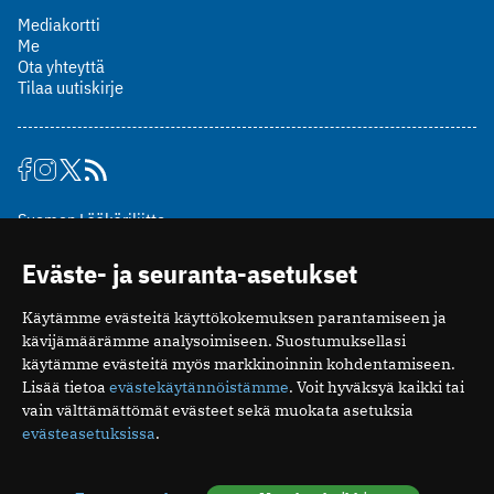
Mediakortti
Me
Ota yhteyttä
Tilaa uutiskirje
Suomen Lääkäriliitto
Mäkelänkatu 2, PL 49
Eväste- ja seuranta-asetukset
00510 Helsinki
puh. (09) 393 091
Käytämme evästeitä käyttökokemuksen parantamiseen ja
toimitus@potilaanlaakarilehti.fi
kävijämäärämme analysoimiseen. Suostumuksellasi
käytämme evästeitä myös markkinoinnin kohdentamiseen.
ISSN 2323-9476
Lisää tietoa
evästekäytännöistämme
. Voit hyväksyä kaikki tai
vain välttämättömät evästeet sekä muokata asetuksia
evästeasetuksissa
.