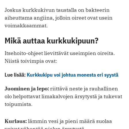
Joskus kurkkukivun taustalla on bakteerin
aiheuttama angiina, jolloin oireet ovat usein
voimakkaammat.
Mikä auttaa kurkkukipuun?
Itsehoito-ohjeet lievittävät useimpien oireita.
Niistä toivimpia ovat:
Lue lisää:
Kurkkukipu voi johtua monesta eri syystä
Juominen ja lepo:
riittävä neste ja rauhallinen
olo helpottavat limakalvojen ärsytystä ja tukevat
toipumista.
Kurlaus:
lämmin vesi ja pieni määrä suolaa
voivat vähentää nielun ärsytystä.