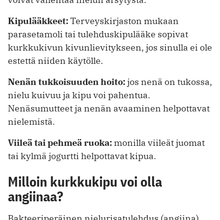
Kipulääkkeet:
Terveyskirjaston mukaan
parasetamoli tai tulehduskipulääke sopivat
kurkkukivun kivunlievitykseen, jos sinulla ei ole
estettä niiden käytölle.
Nenän tukkoisuuden hoito:
jos nenä on tukossa,
nielu kuivuu ja kipu voi pahentua.
Nenäsumutteet ja nenän avaaminen helpottavat
nielemistä.
Viileä tai pehmeä ruoka:
monilla viileät juomat
tai kylmä jogurtti helpottavat kipua.
Milloin kurkkukipu voi olla
angiinaa?
Bakteeriperäinen nielurisatulehdus (angiina)