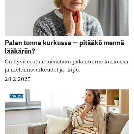
Palan tunne kurkussa — pitääkö mennä
lääkäriin?
On hyvä erottaa toisistaan palan tunne kurkussa
ja nielemisvaikeudet ja -kipu.
28.2.2025
ANGIINA