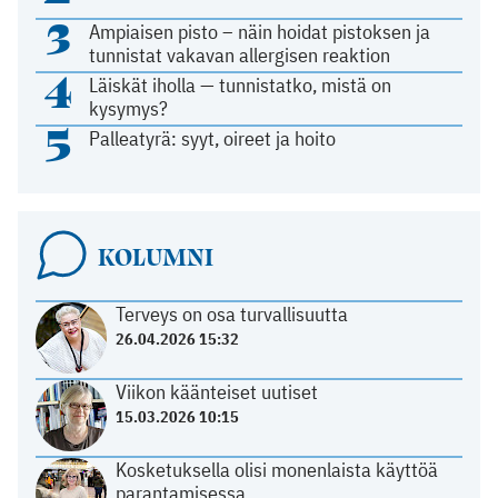
3
Ampiaisen pisto – näin hoidat pistoksen ja
tunnistat vakavan allergisen reaktion
4
Läiskät iholla — tunnistatko, mistä on
kysymys?
5
Palleatyrä: syyt, oireet ja hoito
KOLUMNI
Terveys on osa turvallisuutta
26.04.2026 15:32
Viikon käänteiset uutiset
15.03.2026 10:15
Kosketuksella olisi monenlaista käyttöä
parantamisessa