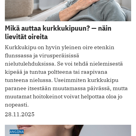
Mikä auttaa kurkkukipuun? — näin
lievität oireita
Kurkkukipu on hyvin yleinen oire etenkin
flunssassa ja virusperäisissä
nielutulehduksissa. Se voi tehdä nielemisestä
kipeää ja tuntua poltteena tai raapivana
tunteena nielussa. Useimmiten kurkkukipu
paranee itsestään muutamassa päivässä, mutta
muutamat hoitokeinot voivat helpottaa oloa jo
nopeasti.
28.11.2025
ANGIINA