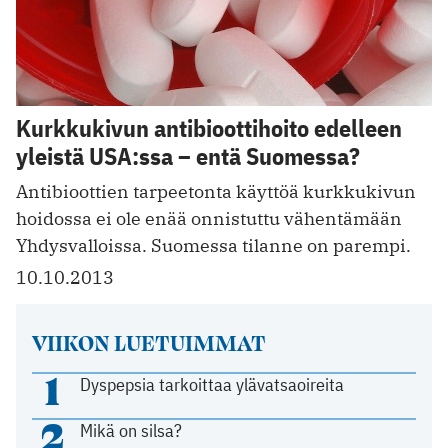
Kurkkukivun antibioottihoito edelleen
yleistä USA:ssa – entä Suomessa?
Antibioottien tarpeetonta käyttöä kurkkukivun
hoidossa ei ole enää onnistuttu vähentämään
Yhdysvalloissa. Suomessa tilanne on parempi.
10.10.2013
VIIKON LUETUIMMAT
1
Dyspepsia tarkoittaa ylävatsaoireita
2
Mikä on silsa?