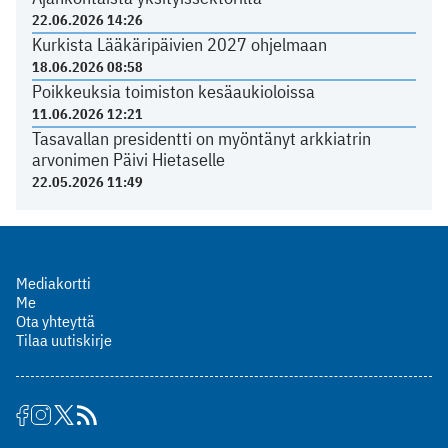
22.06.2026 14:26
Kurkista Lääkäripäivien 2027 ohjelmaan
18.06.2026 08:58
Poikkeuksia toimiston kesäaukioloissa
11.06.2026 12:21
Tasavallan presidentti on myöntänyt arkkiatrin
arvonimen Päivi Hietaselle
22.05.2026 11:49
Mediakortti
Me
Ota yhteyttä
Tilaa uutiskirje