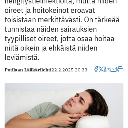
hengitystieinfektioita, mutta niiden
oireet ja hoitokeinot eroavat
toisistaan merkittävästi. On tärkeää
tunnistaa näiden sairauksien
tyypilliset oireet, jotta osaa hoitaa
niitä oikein ja ehkäistä niiden
leviämistä.
Potilaan Lääkärilehti
22.2.2025 20.33