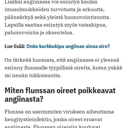
Lisäksi angiinassa voi esiintyä kaulan
imusolmukkeiden turvotusta ja arkuutta,
päänsärkyä sekä yleistä huonovointisuutta.
Lapsilla saattaa esiintyä myös vatsakipua,
pahoinvointia ja oksentelua.
Lue lisää:
Onko kurkkukipu angiinan ainoa oire?
On tärkeää huomata, että angiinassa ei yleensä
esiinny flunssalle tyypillisiä oireita, kuten yskää
tai nenän tukkoisuutta.
Miten flunssan oireet poikkeavat
angiinasta?
Flunssa on useimmiten viruksen aiheuttama
hengitystieinfektio, jonka oireet eroavat
angiinasta. Flunssan oireisiin kuuluvat