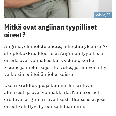
Adobe/AI
Mitkä ovat angiinan tyypilliset
oireet?
Angiina, eli nielutulehdus, aiheutuu yleensä A-
streptokokkibakteerista. Angiinan tyypillisiä
oireita ovat voimakas kurkkukipu, korkea
kuume ja nielurisojen turvotus, joihin voi liittyä
valkoisia peitteitä nielurisoissa.
Usein kurkkukipu ja kuume ilmaantuvat
äkillisesti ja ovat voimakkaita. Nämä oireet
erottavat angiinan tavallisesta flunssasta, jossa
oireet kehittyvät yleensä hitaammin.