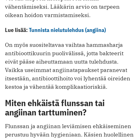
vähentämiseksi. Lääkärin arvio on tarpeen
oikean hoidon varmistamiseksi.
Lue lisää:
Tunnista nielutulehdus (angiina)
On myös suositeltavaa vaihtaa hammasharja
antibioottikuurin puolivälissä, jotta bakteerit
eivät pääse aiheuttamaan uutta tulehdusta.
Vaikka useimmat angiinatapaukset paranevat
itsestään, antibioottihoito voi lyhentää oireiden
kestoa ja vähentää komplikaatioriskiä.
Miten ehkäistä flunssan tai
angiinan tarttuminen?
Flunssan ja angiinan leviämisen ehkäiseminen
perustuu hyvään hygieniaan. Käsien huolellinen