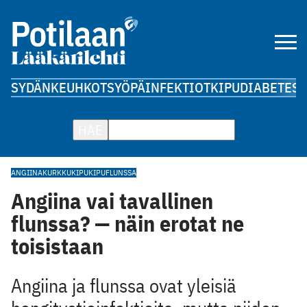
SYDÄN
KEUHKOT
SYÖPÄ
INFEKTIOT
KIPU
DIABETES
A
HAE
ANGIINA
KURKKUKIPU
KIPU
FLUNSSA
Angiina vai tavallinen
flunssa? — näin erotat ne
toisistaan
Angiina ja flunssa ovat yleisiä