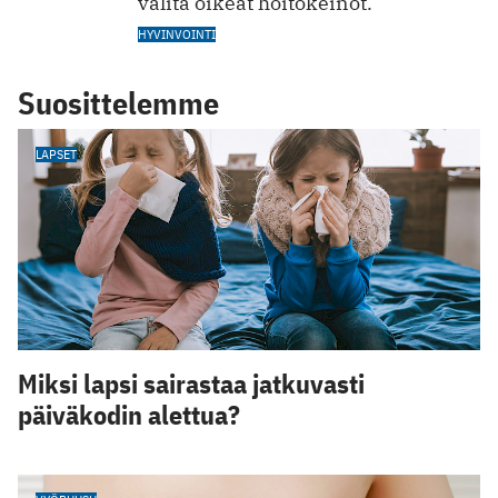
valita oikeat hoitokeinot.
HYVINVOINTI
Suosittelemme
LAPSET
Miksi lapsi sairastaa jatkuvasti
päiväkodin alettua?