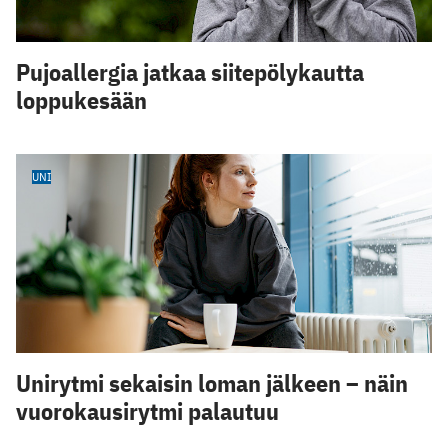
Pujoallergia jatkaa siitepölykautta
loppukesään
UNI
Unirytmi sekaisin loman jälkeen – näin
vuorokausirytmi palautuu