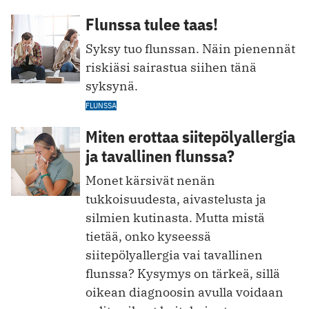
Flunssa tulee taas!
Syksy tuo flunssan. Näin pienennät
riskiäsi sairastua siihen tänä
syksynä.
FLUNSSA
Miten erottaa siitepölyallergia
ja tavallinen flunssa?
Monet kärsivät nenän
tukkoisuudesta, aivastelusta ja
silmien kutinasta. Mutta mistä
tietää, onko kyseessä
siitepölyallergia vai tavallinen
flunssa? Kysymys on tärkeä, sillä
oikean diagnoosin avulla voidaan