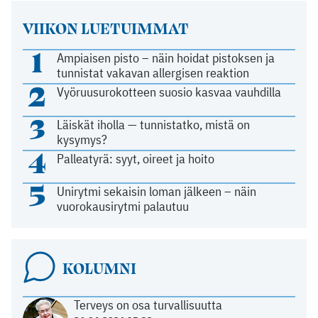
VIIKON LUETUIMMAT
1
Ampiaisen pisto – näin hoidat pistoksen ja
tunnistat vakavan allergisen reaktion
2
Vyöruusurokotteen suosio kasvaa vauhdilla
3
Läiskät iholla — tunnistatko, mistä on
kysymys?
4
Palleatyrä: syyt, oireet ja hoito
5
Unirytmi sekaisin loman jälkeen – näin
vuorokausirytmi palautuu
KOLUMNI
Terveys on osa turvallisuutta