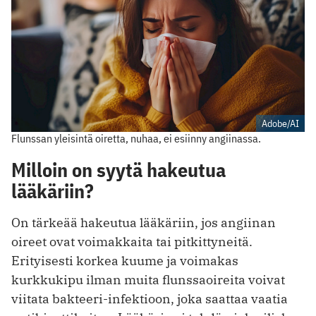
Adobe/AI
Flunssan yleisintä oiretta, nuhaa, ei esiinny angiinassa.
Milloin on syytä hakeutua
lääkäriin?
On tärkeää hakeutua lääkäriin, jos angiinan
oireet ovat voimakkaita tai pitkittyneitä.
Erityisesti korkea kuume ja voimakas
kurkkukipu ilman muita flunssaoireita voivat
viitata bakteeri-infektioon, joka saattaa vaatia