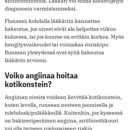
antibioottihoitoa. Lääkäri voi tehdä nieluviljelyn
diagnoosin varmistamiseksi.
Flunssan kohdalla lääkäriin kannattaa
hakeutua, jos oireet eivät ala helpottaa viikon
kuluessa, tai jos kuume on erittäin korkea. Myös
hengitysvaikeudet tai voimakas rintakipu
flunssan yhteydessä ovat syitä hakeutua
lääkärin arvioon.
Voiko angiinaa hoitaa
kotikonstein?
Angiinan oireita voidaan lievittää kotikonstein,
kuten levolla, runsaan nesteen juomisella ja
tulehduskipulääkkeillä. Kuitenkin, jos kyseessä
on bakteeriperäinen angiina, antibioottikuuri
voi olla tarpeen nielupaiseen riskin