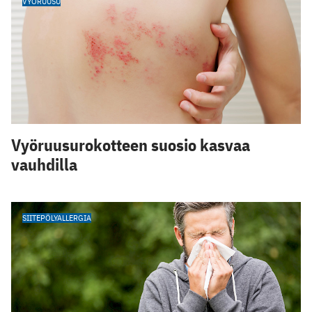
VYÖRUUSU
Vyöruusurokotteen suosio kasvaa
vauhdilla
SIITEPÖLYALLERGIA