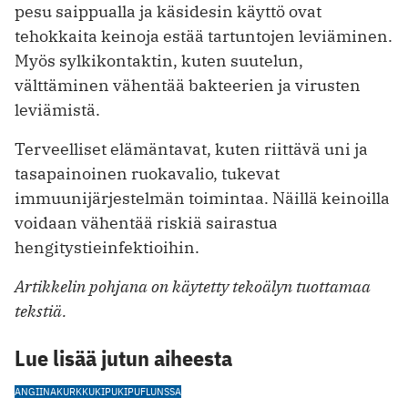
pesu saippualla ja käsidesin käyttö ovat
tehokkaita keinoja estää tartuntojen leviäminen.
Myös sylkikontaktin, kuten suutelun,
välttäminen vähentää bakteerien ja virusten
leviämistä.
Terveelliset elämäntavat, kuten riittävä uni ja
tasapainoinen ruokavalio, tukevat
immuunijärjestelmän toimintaa. Näillä keinoilla
voidaan vähentää riskiä sairastua
hengitystieinfektioihin.
Artikkelin pohjana on käytetty tekoälyn tuottamaa
tekstiä.
Lue lisää jutun aiheesta
ANGIINA
KURKKUKIPU
KIPU
FLUNSSA