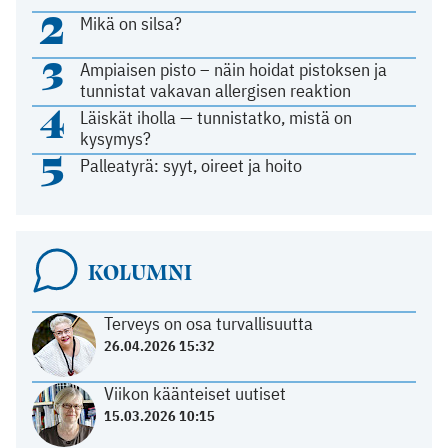
2
Mikä on silsa?
3
Ampiaisen pisto – näin hoidat pistoksen ja
tunnistat vakavan allergisen reaktion
4
Läiskät iholla — tunnistatko, mistä on
kysymys?
5
Palleatyrä: syyt, oireet ja hoito
KOLUMNI
Terveys on osa turvallisuutta
26.04.2026 15:32
Viikon käänteiset uutiset
15.03.2026 10:15