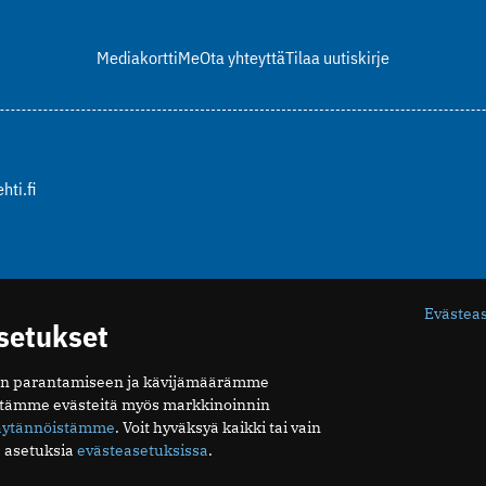
Mediakortti
Me
Ota yhteyttä
Tilaa uutiskirje
hti.fi
Evästea
asetukset
n parantamiseen ja kävijämäärämme
ytämme evästeitä myös markkinoinnin
äytännöistämme
. Voit hyväksyä kaikki tai vain
 asetuksia
evästeasetuksissa
.