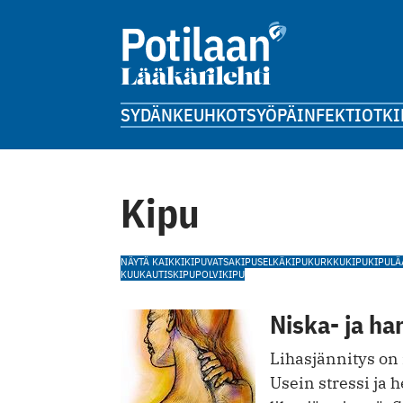
SYDÄN
KEUHKOT
SYÖPÄ
INFEKTIOT
KI
Kipu
NÄYTÄ KAIKKI
KIPU
VATSAKIPU
SELKÄKIPU
KURKKUKIPU
KIPULÄ
KUUKAUTISKIPU
POLVIKIPU
Niska- ja ha
Lihasjännitys on 
Usein stressi ja 