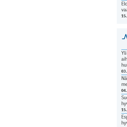
El
va
15
Yl
ai
hu
03
Nä
me
04
Su
hy
15
Es
hy