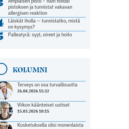
3
Ampiaisen pisto – näin hoidat
pistoksen ja tunnistat vakavan
allergisen reaktion
4
Läiskät iholla — tunnistatko, mistä
on kysymys?
5
Palleatyrä: syyt, oireet ja hoito
KOLUMNI
Terveys on osa turvallisuutta
26.04.2026 15:32
Viikon käänteiset uutiset
15.03.2026 10:15
Kosketuksella olisi monenlaista