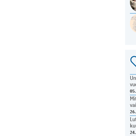
Un
vu
05
Mi
va
26
Lu
ku
24