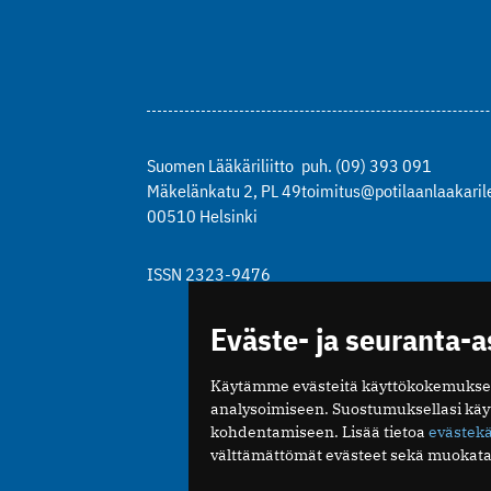
Suomen Lääkäriliitto
puh. (09) 393 091
Mäkelänkatu 2, PL 49
toimitus@potilaanlaakarile
00510 Helsinki
ISSN 2323-9476
Eväste- ja seuranta-
Käytämme evästeitä käyttökokemukse
analysoimiseen. Suostumuksellasi kä
kohdentamiseen. Lisää tietoa
evästek
välttämättömät evästeet sekä muokata