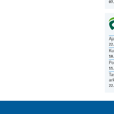
07
Aj
22
Ku
18
Po
11
Ta
ar
22