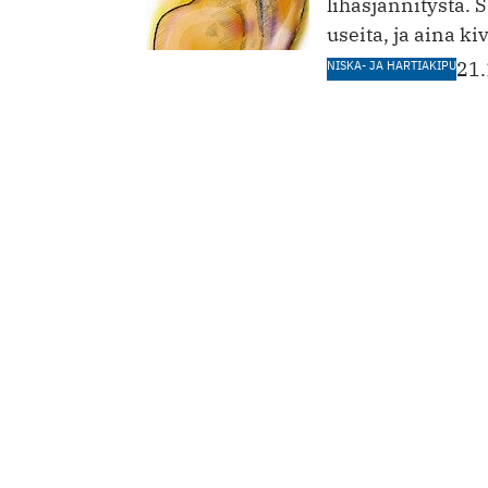
lihasjännitystä. 
useita, ja aina ki
NISKA- JA HARTIAKIPU
21.