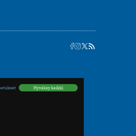
setukset
Hyväksy kaikki