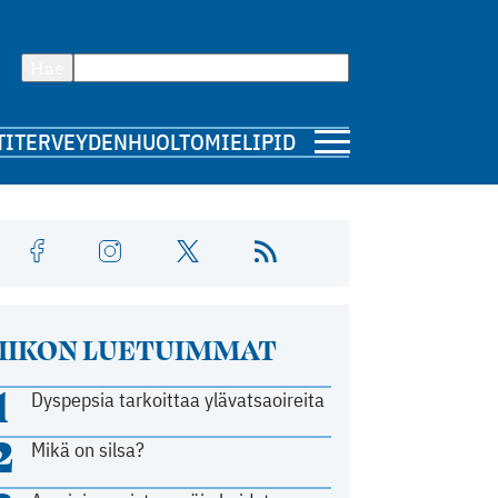
Hae
TI
TERVEYDENHUOLTO
MIELIPIDE
IIKON LUETUIMMAT
1
Dyspepsia tarkoittaa ylävatsaoireita
2
Mikä on silsa?