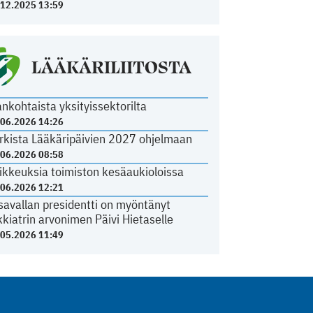
.12.2025 13:59
LÄÄKÄRILIITOSTA
ankohtaista yksityissektorilta
.06.2026 14:26
rkista Lääkäripäivien 2027 ohjelmaan
.06.2026 08:58
ikkeuksia toimiston kesäaukioloissa
.06.2026 12:21
savallan presidentti on myöntänyt
kkiatrin arvonimen Päivi Hietaselle
.05.2026 11:49