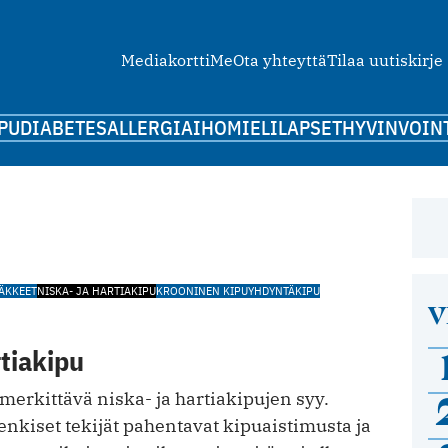
Mediakortti
Me
Ota yhteyttä
Tilaa uutiskirje
PU
DIABETES
ALLERGIA
IHO
MIELI
LAPSET
HYVINVOIN
ÄKKEET
NISKA- JA HARTIAKIPU
KROONINEN KIPU
YHDYNTÄKIPU
V
rtiakipu
merkittävä niska- ja hartiakipujen syy.
henkiset tekijät pahentavat kipuaistimusta ja