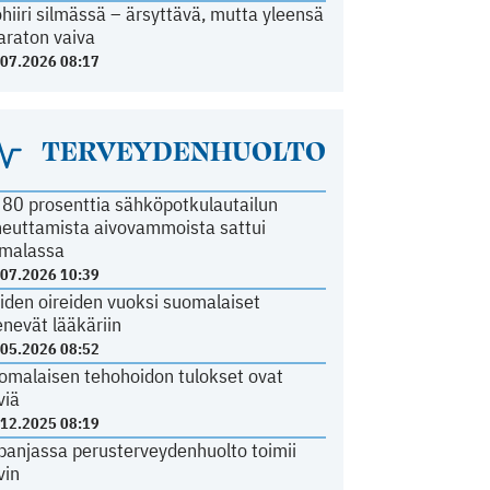
ohiiri silmässä – ärsyttävä, mutta yleensä
araton vaiva
.07.2026 08:17
TERVEYDENHUOLTO
i 80 prosenttia sähköpotkulautailun
heuttamista aivovammoista sattui
malassa
.07.2026 10:39
iden oireiden vuoksi suomalaiset
nevät lääkäriin
.05.2026 08:52
omalaisen tehohoidon tulokset ovat
viä
.12.2025 08:19
panjassa perusterveydenhuolto toimii
vin