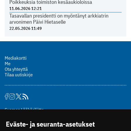
Poikkeuksia toimiston kesäaukioloissa
11.06.2026 12:21
Tasavallan presidentti on myöntänyt arkkiatrin
arvonimen Päivi Hietaselle
22.05.2026 11:49
Mediakortti
Me
Ota yhteyttä
Tilaa uutiskirje
Suomen Lääkäriliitto
Mäkelänkatu 2, PL 49
Eväste- ja seuranta-asetukset
00510 Helsinki
puh. (09) 393 091