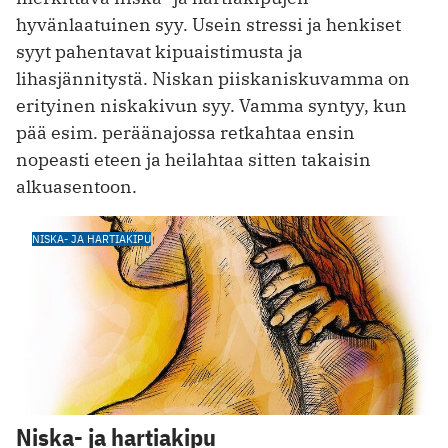
hyvänlaatuinen syy. Usein stressi ja henkiset
syyt pahentavat kipuaistimusta ja
lihasjännitystä. Niskan piiskaniskuvamma on
erityinen niskakivun syy. Vamma syntyy, kun
pää esim. peräänajossa retkahtaa ensin
nopeasti eteen ja heilahtaa sitten takaisin
alkuasentoon.
NISKA- JA HARTIAKIPU
Niska- ja hartiakipu