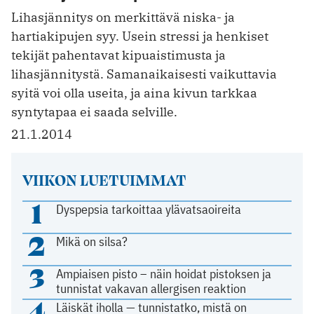
Lihasjännitys on merkittävä niska- ja
hartiakipujen syy. Usein stressi ja henkiset
tekijät pahentavat kipuaistimusta ja
lihasjännitystä. Samanaikaisesti vaikuttavia
syitä voi olla useita, ja aina kivun tarkkaa
syntytapaa ei saada selville.
21.1.2014
VIIKON LUETUIMMAT
1
Dyspepsia tarkoittaa ylävatsaoireita
2
Mikä on silsa?
3
Ampiaisen pisto – näin hoidat pistoksen ja
tunnistat vakavan allergisen reaktion
4
Läiskät iholla — tunnistatko, mistä on