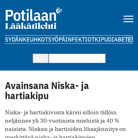
SYDÄN
KEUHKOT
SYÖPÄ
INFEKTIOT
KIPU
DIABETES
A
HAE
Avainsana Niska- ja
hartiakipu
Niska- ja hartiakivusta kärsii silloin tällöin
neljännes yli 30-vuotiaista miehistä ja 40 %
naisista. Niskan ja hartioiden lihasjännitys on
merkittävä niska- ja hartiakipujen