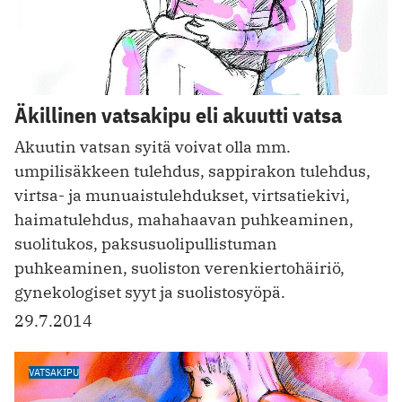
Äkillinen vatsakipu eli akuutti vatsa
Akuutin vatsan syitä voivat olla mm.
umpilisäkkeen tulehdus, sappirakon tulehdus,
virtsa- ja munuaistulehdukset, virtsatiekivi,
haimatulehdus, mahahaavan puhkeaminen,
suolitukos, paksusuolipullistuman
puhkeaminen, suoliston verenkiertohäiriö,
gynekologiset syyt ja suolistosyöpä.
29.7.2014
VATSAKIPU