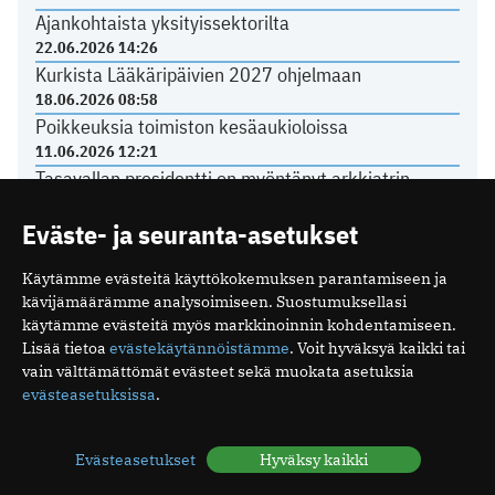
Ajankohtaista yksityissektorilta
22.06.2026 14:26
Kurkista Lääkäripäivien 2027 ohjelmaan
18.06.2026 08:58
Poikkeuksia toimiston kesäaukioloissa
11.06.2026 12:21
Tasavallan presidentti on myöntänyt arkkiatrin
arvonimen Päivi Hietaselle
Eväste- ja seuranta-asetukset
22.05.2026 11:49
Käytämme evästeitä käyttökokemuksen parantamiseen ja
kävijämäärämme analysoimiseen. Suostumuksellasi
käytämme evästeitä myös markkinoinnin kohdentamiseen.
Mediakortti
Lisää tietoa
evästekäytännöistämme
. Voit hyväksyä kaikki tai
Me
vain välttämättömät evästeet sekä muokata asetuksia
Ota yhteyttä
evästeasetuksissa
.
Tilaa uutiskirje
Evästeasetukset
Hyväksy kaikki