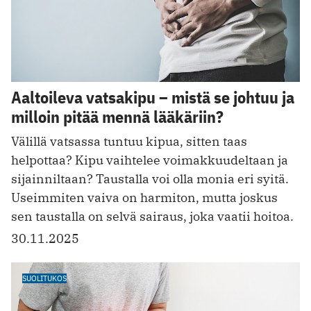
Aaltoileva vatsakipu – mistä se johtuu ja
milloin pitää mennä lääkäriin?
Välillä vatsassa tuntuu kipua, sitten taas
helpottaa? Kipu vaihtelee voimakkuudeltaan ja
sijainniltaan? Taustalla voi olla monia eri syitä.
Useimmiten vaiva on harmiton, mutta joskus
sen taustalla on selvä sairaus, joka vaatii hoitoa.
30.11.2025
SUOLITUKOS