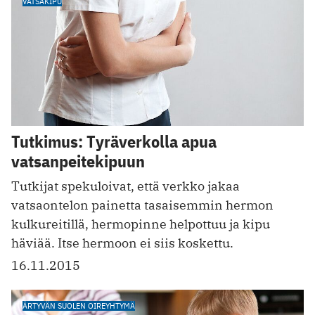
VATSAKIPU
Tutkimus: Tyräverkolla apua
vatsanpeitekipuun
Tutkijat spekuloivat, että verkko jakaa
vatsaontelon painetta tasaisemmin hermon
kulkureitillä, hermopinne helpottuu ja kipu
häviää. Itse hermoon ei siis koskettu.
16.11.2015
ÄRTYVÄN SUOLEN OIREYHTYMÄ