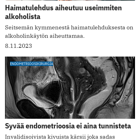
Haimatulehdus aiheutuu useimmiten
alkoholista
Seitsemän kymmenestä haimatulehduksesta on
alkoholinkäytön aiheuttamaa.
8.11.2023
ENDOMETRIOOSIKIRURGIA
Syvää endometrioosia ei aina tunnisteta
Invalidisoivista kivuista kärsii joka sadas