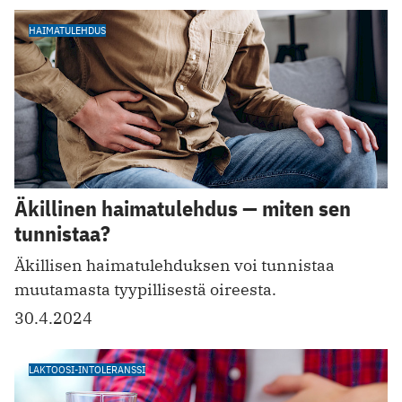
HAIMATULEHDUS
Äkillinen haimatulehdus — miten sen
tunnistaa?
Äkillisen haimatulehduksen voi tu nnistaa
muutamasta tyypillisestä oireesta.
30.4.2024
LAKTOOSI-INTOLERANSSI