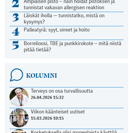
2
Ampiaisen pisto – näin hoidat pistoksen ja
tunnistat vakavan allergisen reaktion
3
Läiskät iholla — tunnistatko, mistä on
kysymys?
4
Palleatyrä: syyt, oireet ja hoito
5
Borrelioosi, TBE ja punkkirokote – mitä niistä
pitää tietää?
KOLUMNI
Terveys on osa turvallisuutta
26.04.2026 15:32
Viikon käänteiset uutiset
15.03.2026 10:15
Kosketuksella olisi monenlaista käyttöä