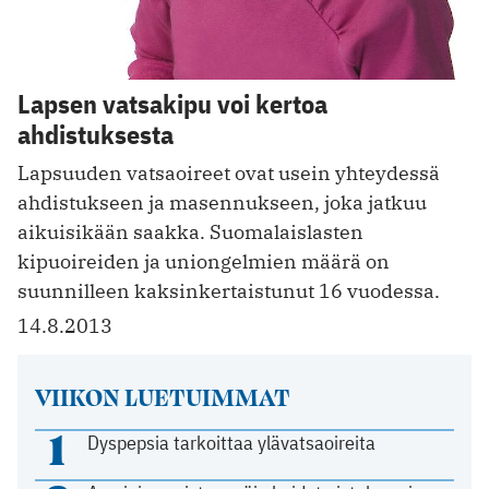
Lapsen vatsakipu voi kertoa
ahdistuksesta
Lapsuuden vatsaoireet ovat usein yhteydessä
ahdistukseen ja masennukseen, joka jatkuu
aikuisikään saakka. Suomalaislasten
kipuoireiden ja uniongelmien määrä on
suunnilleen kaksinkertaistunut 16 vuodessa.
14.8.2013
VIIKON LUETUIMMAT
1
Dyspepsia tarkoittaa ylävatsaoireita