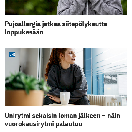
Pujoallergia jatkaa siitepölykautta
loppukesään
UNI
Unirytmi sekaisin loman jälkeen – näin
vuorokausirytmi palautuu