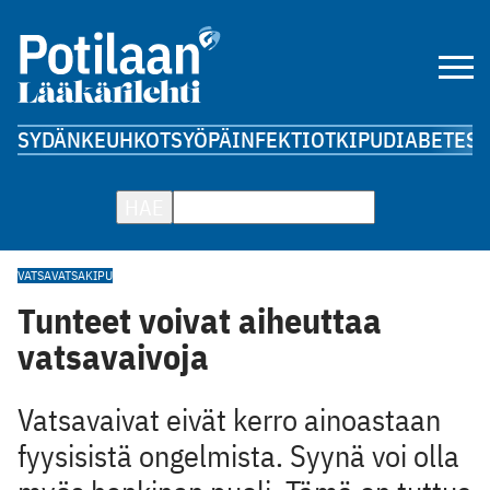
SYDÄN
KEUHKOT
SYÖPÄ
INFEKTIOT
KIPU
DIABETES
A
HAE
VATSA
VATSAKIPU
Tunteet voivat aiheuttaa
vatsavaivoja
Vatsavaivat eivät kerro ainoastaan
fyysisistä ongelmista. Syynä voi olla