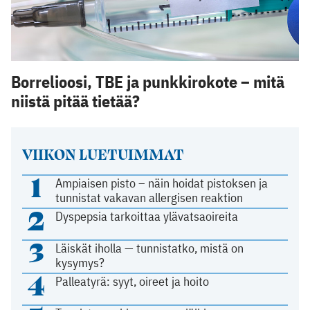
Borrelioosi, TBE ja punkkirokote – mitä
niistä pitää tietää?
VIIKON LUETUIMMAT
1
Ampiaisen pisto – näin hoidat pistoksen ja
tunnistat vakavan allergisen reaktion
2
Dyspepsia tarkoittaa ylävatsaoireita
3
Läiskät iholla — tunnistatko, mistä on
kysymys?
4
Palleatyrä: syyt, oireet ja hoito