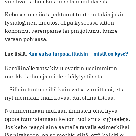
viestivät kehon kokemasta muutoksesta.
Kehossa on siis tapahtunut tunteen takia jokin
fysiologinen muutos, olipa kyseessä sitten
kohonnut verenpaine tai pingottunut tunne
vatsan pohjassa.
Lue lisää:
Kun vatsa turpoaa iltaisin – mistä on kyse?
Karoliinalle vatsakivut ovatkin useimmiten
merkki kehon ja mielen hälytystilasta.
– Silloin tuntuu siltä kuin vatsa varoittaisi, että
nyt mennään liian kovaa, Karoliina toteaa.
Nummenmaan mukaan ihmisten olisi hyvä
oppia tunnistamaan kehon tuottamia signaaleja.
Jos keho reagoi aina samalla tavalla esimerkiksi
jännitykseen, on se merkki siitä, että kaikki ei