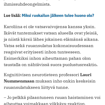
ihmissuhdeongelmista.
Lue lisää:
Miksi ruokailun jälkeen tulee huono olo?
Karoliina ei ole vatsavaivojensa kanssa yksin.
Ikävät tuntemukset vatsan alueella ovat yleisiä,
ja niistä kärsii lähes jokainen elämänsä aikana.
Vatsa
sekä ruuansulatus kokonaisuudessaan
reagoivat erityisesti inhon tunteeseen.
Esimerkiksi inhon aiheuttaman pahan olon
taustalla on nähtävissä suora puolustusreaktio
.
Kognitiivisen neurotieteen professori
Lauri
Nummenmaan
mukaan inho onkin keskeisin
ruuansulatukseen liittyvä tunne.
– Jo pelkkä pilaantuneen ruuan haistaminen voi
aiheuttaa voimakkaan yökkäys-reaktion,