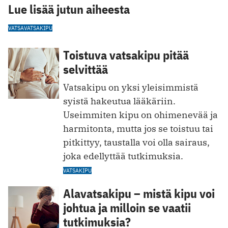
Lue lisää jutun aiheesta
VATSA
VATSAKIPU
Toistuva vatsakipu pitää
selvittää
Vatsakipu on yksi yleisimmistä
syistä hakeutua lääkäriin.
Useimmiten kipu on ohimenevää ja
harmitonta, mutta jos se toistuu tai
pitkittyy, taustalla voi olla sairaus,
joka edellyttää tutkimuksia.
VATSAKIPU
Alavatsakipu – mistä kipu voi
johtua ja milloin se vaatii
tutkimuksia?