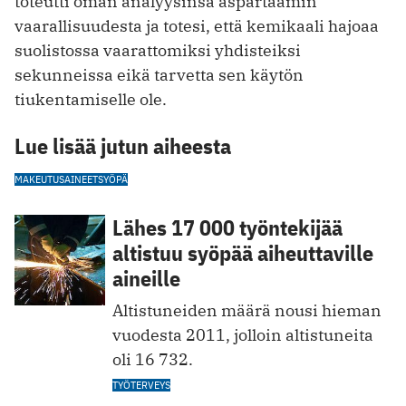
toteutti oman analyysinsä aspartaamin
vaarallisuudesta ja totesi, että kemikaali hajoaa
suolistossa vaarattomiksi yhdisteiksi
sekunneissa eikä tarvetta sen käytön
tiukentamiselle ole.
Lue lisää jutun aiheesta
MAKEUTUSAINEET
SYÖPÄ
Lähes 17 000 työntekijää
altistuu syöpää aiheuttaville
aineille
Altistuneiden määrä nousi hieman
vuodesta 2011, jolloin altistuneita
oli 16 732.
TYÖTERVEYS