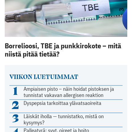
Borrelioosi, TBE ja punkkirokote – mitä
niistä pitää tietää?
VIIKON LUETUIMMAT
1
Ampiaisen pisto – näin hoidat pistoksen ja
tunnistat vakavan allergisen reaktion
2
Dyspepsia tarkoittaa ylävatsaoireita
3
Läiskät iholla — tunnistatko, mistä on
kysymys?
4
Palleatyrä: syyt, oireet ja hoito