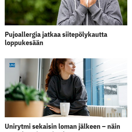
Pujoallergia jatkaa siitepölykautta
loppukesään
UNI
Unirytmi sekaisin loman jälkeen – näin