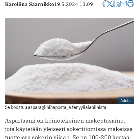
Karoliina Saarnikko
19.5.2024 13.09
Adobe
Se koostuu asparagiinihaposta ja fenyylialaniinista.
Aspartaami on keinotekoinen makeutusaine,
jota käytetään yleisesti sokerittomissa makeissa
tuotteissa sokerin sijaan. Se on 100-200 kertaa