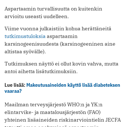
Aspartaamin turvallisuutta on kuitenkin
arvioitu useasti uudelleen.
Viime vuonna julkaistiin kohua herättäneitä
tutkimustuloksia
aspartaamin
karsinogeenisuudesta (karsinogeeninen aine
altistaa syövälle).
Tutkimuksen näyttö ei ollut kovin vahva, mutta
antoi aihetta lisätutkimuksiin.
Lue lisää:
Makeutusaineiden käyttö lisää diabeteksen
vaaraa?
Maailman terveysjärjestö WHO:n ja YK:n
elintarvike- ja maatalousjärjestön (FAO)
yhteinen lisäaineiden riskinarviointielin JECFA