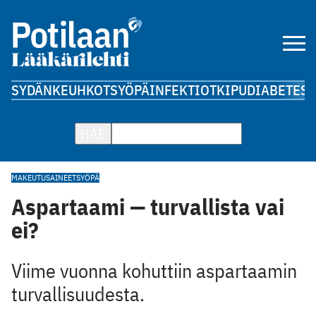
SYDÄN
KEUHKOT
SYÖPÄ
INFEKTIOT
KIPU
DIABETES
A
HAE
MAKEUTUSAINEET
SYÖPÄ
Aspartaami — turvallista vai
ei?
Viime vuonna kohuttiin aspartaamin
turvallisuudesta.