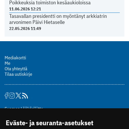
Poikkeuksia toimiston kesäaukioloissa
11.06.2026 12:21
Tasavallan presidentti on myöntänyt arkkiatrin
arvonimen Päivi Hietaselle
22.05.2026 11:49
Mediakortti
Me
Ota yhteyttä
Tilaa uutiskirje
Suomen Lääkäriliitto
Mäkelänkatu 2, PL 49
Eväste- ja seuranta-asetukset
00510 Helsinki
puh. (09) 393 091