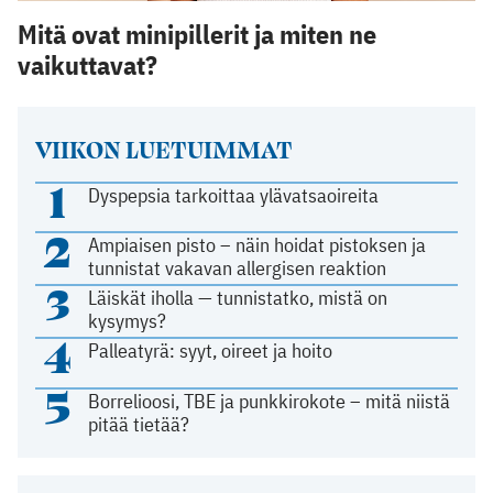
Mitä ovat minipillerit ja miten ne
vaikuttavat?
VIIKON LUETUIMMAT
1
Dyspepsia tarkoittaa ylävatsaoireita
2
Ampiaisen pisto – näin hoidat pistoksen ja
tunnistat vakavan allergisen reaktion
3
Läiskät iholla — tunnistatko, mistä on
kysymys?
4
Palleatyrä: syyt, oireet ja hoito
5
Borrelioosi, TBE ja punkkirokote – mitä niistä
pitää tietää?