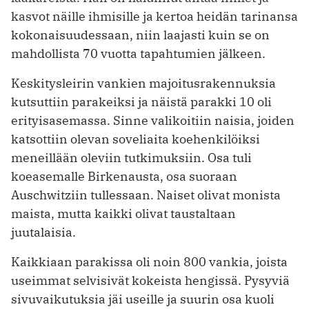
kasvot näille ihmisille ja kertoa heidän tarinansa
kokonaisuudessaan, niin laajasti kuin se on
mahdollista 70 vuotta tapahtu­mien jälkeen.
Keskitysleirin vankien majoitusrakennuksia
kutsuttiin parakeiksi ja näistä parakki 10 oli
erityisasemassa. Sinne valikoitiin naisia, joiden
katsottiin olevan soveliaita koehenkilöiksi
meneillään oleviin tutkimuksiin. Osa tuli
koeasemalle Birkenausta, osa suoraan
Auschwitziin tullessaan. Naiset olivat monista
maista, mutta kaikki olivat taustaltaan
juutalaisia.
Kaikkiaan parakissa oli noin 800 vankia, joista
useimmat selvisivät kokeista hengissä. Pysyviä
sivuvaikutuksia jäi useille ja suurin osa kuoli