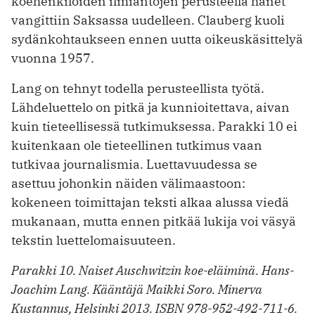
koehenkilöiden ilmiantojen perusteella hänet
vangittiin Saksassa uudelleen. Clauberg kuoli
sydänkohtaukseen ennen uutta oikeuskäsittelyä
vuonna 1957.
Lang on tehnyt todella perusteellista työtä.
Lähdeluettelo on pitkä ja kunnioitettava, aivan
kuin tieteellisessä tutkimuksessa. Parakki 10 ei
kuitenkaan ole tieteellinen tutkimus vaan
tutkivaa journalismia. Luettavuudessa se
asettuu johonkin näiden väli­maastoon:
kokeneen toimittajan teksti alkaa alussa viedä
mukanaan, mutta ennen pitkää lukija voi väsyä
tekstin luettelomaisuuteen.
Parakki 10. Naiset Auschwitzin koe-­eläiminä. Hans-
Joachim Lang. Kääntäjä Maikki Soro. Minerva
Kustannus, Helsinki 2013. ISBN 978-952-492-711-6.