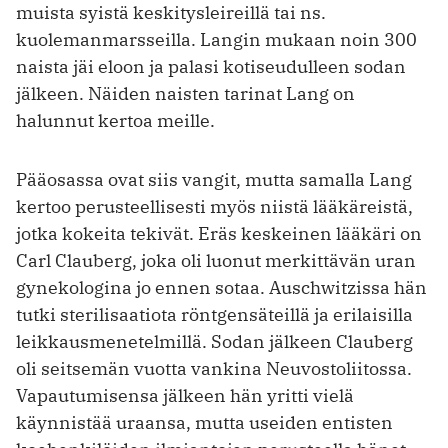
muista syistä keskitysleireillä tai ns.
kuolemanmarsseilla. Langin mukaan noin 300
naista jäi eloon ja palasi kotiseudulleen sodan
jälkeen. Näiden naisten tarinat Lang on
halunnut kertoa meille.
Pääosassa ovat siis vangit, mutta samalla Lang
kertoo perusteellisesti myös niistä lääkäreistä,
jotka kokeita tekivät. Eräs keskeinen lääkäri on
Carl Clauberg, joka oli luonut merkittävän uran
gynekologina jo ennen sotaa. Auschwitzissa hän
tutki sterilisaatiota röntgensäteillä ja erilaisilla
leikkausmenetelmillä. Sodan jälkeen Clauberg
oli seitsemän vuotta vankina Neuvosto­liitossa.
Vapautumisensa jälkeen hän yritti vielä
käynnistää uraansa, mutta useiden entisten