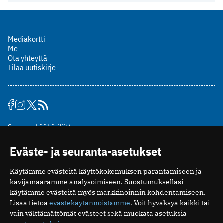
Mediakortti
Me
Ota yhteyttä
Tilaa uutiskirje
Suomen Lääkäriliitto
Mäkelänkatu 2, PL 49
Eväste- ja seuranta-asetukset
00510 Helsinki
puh. (09) 393 091
Käytämme evästeitä käyttökokemuksen parantamiseen ja
toimitus@potilaanlaakarilehti.fi
kävijämäärämme analysoimiseen. Suostumuksellasi
käytämme evästeitä myös markkinoinnin kohdentamiseen.
ISSN 2323-9476
Lisää tietoa
evästekäytännöistämme
. Voit hyväksyä kaikki tai
vain välttämättömät evästeet sekä muokata asetuksia