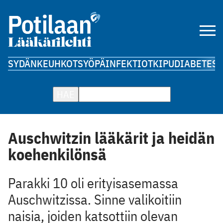
SYDÄN
KEUHKOT
SYÖPÄ
INFEKTIOT
KIPU
DIABETES
A
HAE
Auschwitzin lääkärit ja heidän
koehenkilönsä
Parakki 10 oli erityisasemassa
Auschwitzissa. Sinne valikoitiin
naisia, joiden katsottiin olevan