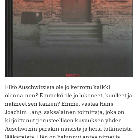
Eikö Auschwitzista ole jo kerrottu kaikki
olennainen? Emmekö ole jo lukeneet, kuulleet ja
nähneet sen kaiken? Emme, vastaa Hans-
Joachim Lang, saksalainen toimittaja, joka on
kirjoittanut perusteellisen kuvauksen yhden
Auschwitzin parakin naisista ja heitä tutkineista
lääkäreistä. Hän on halunnut antaa nimet ja