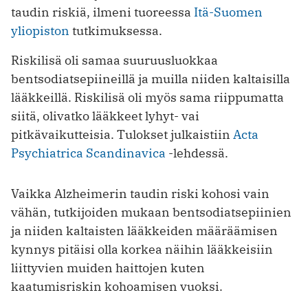
taudin riskiä, ilmeni tuoreessa
Itä-Suomen
yliopiston
tutkimuksessa.
Riskilisä oli samaa suuruusluokkaa
bentsodiatsepiineillä ja muilla niiden kaltaisilla
lääkkeillä. Riskilisä oli myös sama riippumatta
siitä, olivatko lääkkeet lyhyt- vai
pitkävaikutteisia. Tulokset julkaistiin
Acta
Psychiatrica Scandinavica
-lehdessä.
Vaikka Alzheimerin taudin riski kohosi vain
vähän, tutkijoiden mukaan bentsodiatsepiinien
ja niiden kaltaisten lääkkeiden määräämisen
kynnys pitäisi olla korkea näihin lääkkeisiin
liittyvien muiden haittojen kuten
kaatumisriskin kohoamisen vuoksi.