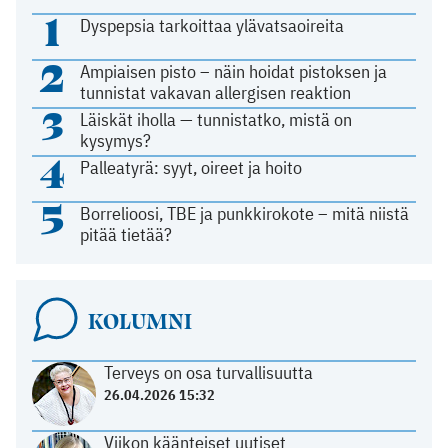
1
Dyspepsia tarkoittaa ylävatsaoireita
2
Ampiaisen pisto – näin hoidat pistoksen ja
tunnistat vakavan allergisen reaktion
3
Läiskät iholla — tunnistatko, mistä on
kysymys?
4
Palleatyrä: syyt, oireet ja hoito
5
Borrelioosi, TBE ja punkkirokote – mitä niistä
pitää tietää?
KOLUMNI
Terveys on osa turvallisuutta
26.04.2026 15:32
Viikon käänteiset uutiset