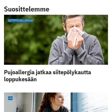
Suosittelemme
SIITEPÖLYALLERGIA
Pujoallergia jatkaa siitepölykautta
loppukesään
UNI