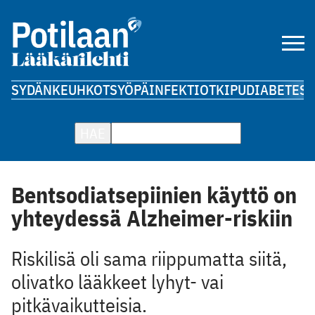
SYDÄN
KEUHKOT
SYÖPÄ
INFEKTIOT
KIPU
DIABETES
A
HAE
Bentsodiatsepiinien käyttö on
yhteydessä Alzheimer-riskiin
Riskilisä oli sama riippumatta siitä,
olivatko lääkkeet lyhyt- vai
pitkävaikutteisia.