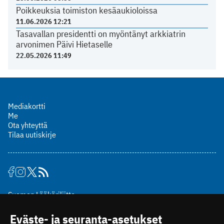
Poikkeuksia toimiston kesäaukioloissa
11.06.2026 12:21
Tasavallan presidentti on myöntänyt arkkiatrin
arvonimen Päivi Hietaselle
22.05.2026 11:49
Mediakortti
Me
Ota yhteyttä
Tilaa uutiskirje
Suomen Lääkäriliitto
Mäkelänkatu 2, PL 49
Eväste- ja seuranta-asetukset
00510 Helsinki