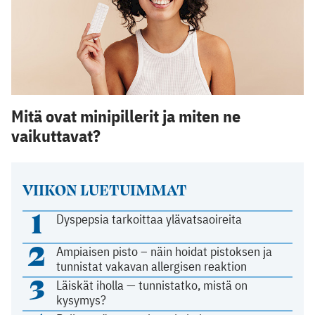
Mitä ovat minipillerit ja miten ne
vaikuttavat?
VIIKON LUETUIMMAT
1
Dyspepsia tarkoittaa ylävatsaoireita
2
Ampiaisen pisto – näin hoidat pistoksen ja
tunnistat vakavan allergisen reaktion
3
Läiskät iholla — tunnistatko, mistä on
kysymys?