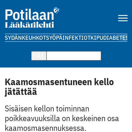
SYDÄN
KEUHKOT
SYÖPÄ
INFEKTIOT
KIPU
DIABETES
A
HAE
Kaamosmasentuneen kello
jätättää
Sisäisen kellon toiminnan
poikkeavuuksilla on keskeinen osa
kaamosmasennuksessa.