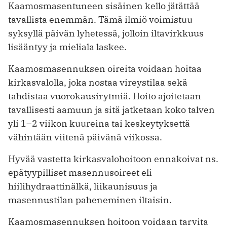
Kaamosmasentuneen sisäinen kello jätättää
tavallista enemmän. Tämä ilmiö voimistuu
syksyllä päivän lyhetessä, jolloin iltavirkkuus
lisääntyy ja mieliala laskee.
Kaamosmasennuksen oireita voidaan hoitaa
kirkasvalolla, joka nostaa vireystilaa sekä
tahdistaa vuorokausirytmiä. Hoito ajoitetaan
tavallisesti aamuun ja sitä jatketaan koko talven
yli 1–2 viikon kuureina tai keskeytyksettä
vähintään viitenä päivänä viikossa.
Hyvää vastetta kirkasvalohoitoon ennakoivat ns.
epätyypilliset masennusoireet eli
hiilihydraattinälkä, liikaunisuus ja
masennustilan paheneminen iltaisin.
Kaamosmasennuksen hoitoon voidaan tarvita