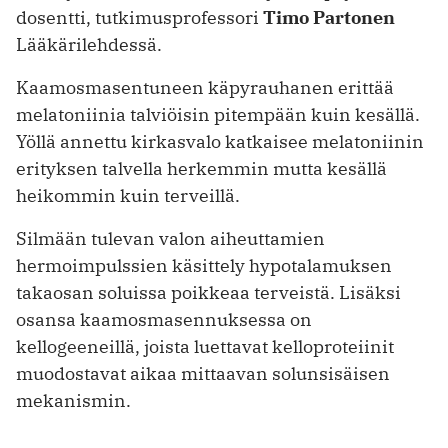
dosentti, tutkimusprofessori
Timo Partonen
Lääkärilehdessä.
Kaamosmasentuneen käpyrauhanen erittää
melatoniinia talviöisin pitempään kuin kesällä.
Yöllä annettu kirkasvalo katkaisee melatoniinin
erityksen talvella herkemmin mutta kesällä
heikommin kuin terveillä.
Silmään tulevan valon aiheuttamien
hermoimpulssien käsittely hypotalamuksen
takaosan soluissa poikkeaa terveistä. Lisäksi
osansa kaamosmasennuksessa on
kellogeeneillä, joista luettavat kelloproteiinit
muodostavat aikaa mittaavan solunsisäisen
mekanismin.