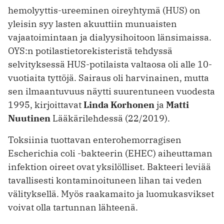
hemolyyttis-ureeminen oireyhtymä (HUS) on
yleisin syy lasten akuuttiin munuaisten
vajaatoimintaan ja dialyysihoitoon länsimaissa.
OYS:n potilastietorekisteristä tehdyssä
selvityksessä HUS-potilaista valtaosa oli alle 10-
vuotiaita tyttöjä. Sairaus oli harvinainen, mutta
sen ilmaantuvuus näytti suurentuneen vuodesta
1995, kirjoittavat
Linda Korhonen
ja
Matti
Nuutinen
Lääkärilehdessä (22/2019).
Toksiinia tuottavan enterohemorragisen
Escherichia coli -bakteerin (EHEC) aiheuttaman
infektion oireet ovat yksilölliset. Bakteeri leviää
tavallisesti kontaminoituneen lihan tai veden
välityksellä. Myös raakamaito ja luomukasvikset
voivat olla tartunnan lähteenä.