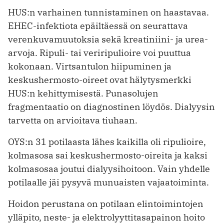
HUS:n varhainen tunnistaminen on haastavaa.
EHEC-infektiota epäiltäessä on seurattava
verenkuvamuutoksia sekä kreatiniini- ja urea-
arvoja. Ripuli- tai veriripulioire voi puuttua
kokonaan. Virtsantulon hiipuminen ja
keskushermosto-oireet ovat hälytysmerkki
HUS:n kehittymisestä. Punasolujen
fragmentaatio on diagnostinen löydös. Dialyysin
tarvetta on arvioitava tiuhaan.
OYS:n 31 potilaasta lähes kaikilla oli ripulioire,
kolmasosa sai keskushermosto-oireita ja kaksi
kolmasosaa joutui dialyysihoitoon. Vain yhdelle
potilaalle jäi pysyvä munuaisten vajaatoiminta.
Hoidon perustana on potilaan elintoimintojen
ylläpito, neste- ja elektrolyyttitasapainon hoito