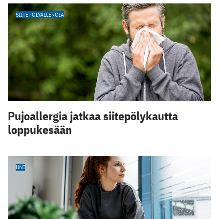
SIITEPÖLYALLERGIA
Pujoallergia jatkaa siitepölykautta
loppukesään
UNI