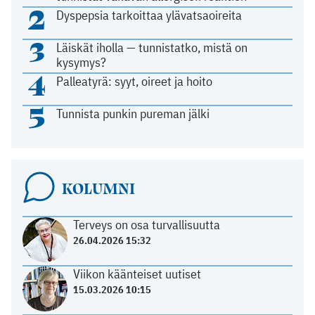
2
Dyspepsia tarkoittaa ylävatsaoireita
3
Läiskät iholla — tunnistatko, mistä on
kysymys?
4
Palleatyrä: syyt, oireet ja hoito
5
Tunnista punkin pureman jälki
KOLUMNI
Terveys on osa turvallisuutta
26.04.2026 15:32
Viikon käänteiset uutiset
15.03.2026 10:15