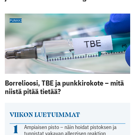
PUNKKI
Borrelioosi, TBE ja punkkirokote – mitä
niistä pitää tietää?
VIIKON LUETUIMMAT
1
Ampiaisen pisto – näin hoidat pistoksen ja
tunnistat vakavan allergisen reaktion