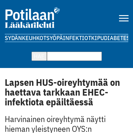
SYDÄN
KEUHKOT
SYÖPÄ
INFEKTIOT
KIPU
DIABETES
A
HAE
Lapsen HUS-oireyhtymää on
haettava tarkkaan EHEC-
infektiota epäiltäessä
Harvinainen oireyhtymä näytti
hieman yleistyneen OYS:n