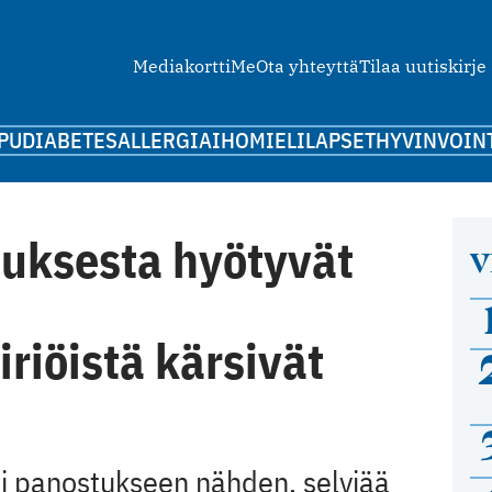
Mediakortti
Me
Ota yhteyttä
Tilaa uutiskirje
PU
DIABETES
ALLERGIA
IHO
MIELI
LAPSET
HYVINVOIN
uksesta hyötyvät
V
riöistä kärsivät
i panostukseen nähden, selviää