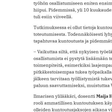
työhön osallistumiseen eniten ensi
hiipui. Pidemmissä, yli 10 kuukaude
tuli esiin viiveellä.
Tutkimuksessa ei ollut tietoja kuntou
toteutumisesta. Todennäköisesti lyhy
tapahtuvaa kuntoutusta ja pidemmät j
– Vaikuttaa siltä, että nykyisen työ
osallistumista ei pystytä lisäämään t
toimenpiteitä, esimerkiksi laajemp
pitkäkestoisempaa tukea työpaikalla
jälkeen tarvitaan työllistymistä tu
paluun saavuttamiseksi, muistuttaa 
Ilmarisen ylilääkäri, dosentti
Maija 
rooli ammatillisen kuntoutuksen kä
olleiden kuntoutusjaksojen aikana v