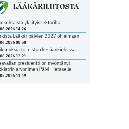
LÄÄKÄRILIITOSTA
ankohtaista yksityissektorilta
.06.2026 14:26
rkista Lääkäripäivien 2027 ohjelmaan
.06.2026 08:58
ikkeuksia toimiston kesäaukioloissa
.06.2026 12:21
savallan presidentti on myöntänyt
kkiatrin arvonimen Päivi Hietaselle
.05.2026 11:49