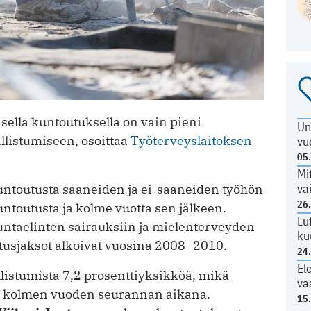
sella kuntoutuksella on vain pieni
Un
listumiseen, osoittaa
Työterveyslaitoksen
vu
05
Mi
va
untoutusta saaneiden ja ei-saaneiden työhön
26
ntoutusta ja kolme vuotta sen jälkeen.
Lu
ikuntaelinten sairauksiin ja mielenterveyden
ku
utusjaksot alkoivat vuosina 2008–2010.
24
El
listumista 7,2 prosenttiyksikköä, mikä
va
ta kolmen vuoden seurannan aikana.
15