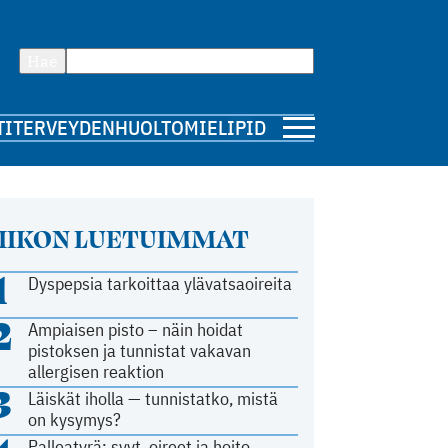
Hae
TI
TERVEYDENHUOLTO
MIELIPIDE
IIKON LUETUIMMAT
1
Dyspepsia tarkoittaa ylävatsaoireita
2
Ampiaisen pisto – näin hoidat
pistoksen ja tunnistat vakavan
allergisen reaktion
3
Läiskät iholla — tunnistatko, mistä
on kysymys?
Palleatyrä: syyt, oireet ja hoito