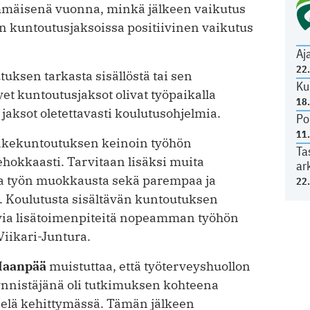
mmäisenä vuonna, minkä jälkeen vaikutus
n kuntoutusjaksoissa positiivinen vaikutus
Aj
22
tuksen tarkasta sisällöstä tai sen
Ku
et kuntoutusjaksot olivat työpaikalla
18
aksot oletettavasti koulutusohjelmia.
Po
11
eläkekuntoutuksen keinoin työhön
Ta
ehokkaasti. Tarvitaan lisäksi muita
ar
aa työn muokkausta sekä parempaa ja
22
. Koulutusta sisältävän kuntoutuksen
kevia lisätoimenpiteitä nopeamman työhön
Viikari-Juntura.
Haanpää
muistuttaa, että työterveyshuollon
ynnistäjänä oli tutkimuksen kohteena
ielä kehittymässä. Tämän jälkeen