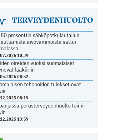
TERVEYDENHUOLTO
i 80 prosenttia sähköpotkulautailun
heuttamista aivovammoista sattui
malassa
.07.2026 10:39
iden oireiden vuoksi suomalaiset
nevät lääkäriin
.05.2026 08:52
omalaisen tehohoidon tulokset ovat
viä
.12.2025 08:19
panjassa perusterveydenhuolto toimii
vin
.12.2025 13:59