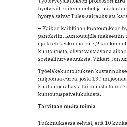
Työterveyslaitoksen professori
Eira
hyötyivät eniten miehet ja mielenter
hyötyä saivat Tules-sairauksista kärs
– Kaiken kaikkiaan kuntoutuksen hyöt
panoksiin. Kuntoutujille maksettiin
ajalta eli keskimäärin 7,9 kuukaudelt
kuntoutusta, olivat vastaavana aikan
sosiaaliturvaetuuksia, Viikari-Juntu
Työeläkekuntoutuksen kustannukset
miljoonaa euroa, josta 130 miljoona
kuntoutusrahasta tai muusta toimee
kuntoutuspalvelukuluista.
Tarvitaan muita toimia
Tutkimuksessa selvisi, että 10 kuuk