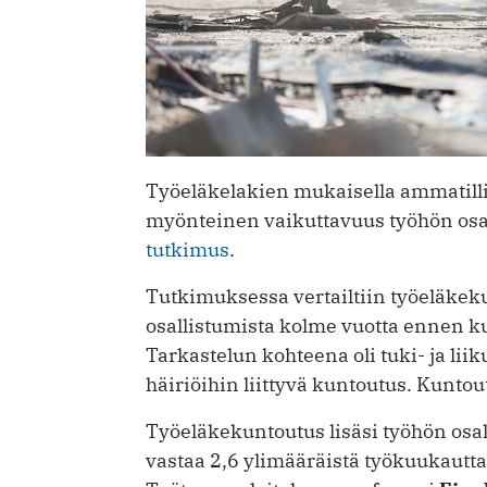
Työeläkelakien mukaisella ammatilli
myönteinen vaikuttavuus työhön osal
tutkimus
.
Tutkimuksessa vertailtiin työeläkek
osallistumista kolme vuotta ennen ku
Tarkastelun kohteena oli tuki- ja li
häiriöihin liittyvä kuntoutus. Kunto
Työeläkekuntoutus lisäsi työhön osal
vastaa 2,6 ylimääräistä työkuukaut