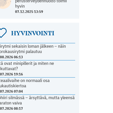
perusterveydenhuolto toimii
hyvin
07.12.2025 13:59
HYVINVOINTI
irytmi sekaisin loman jälkeen – näin
orokausirytmi palautuu
.08.2026 06:13
tä ovat minipillerit ja miten ne
ikuttavat?
.07.2026 19:16
teaalivaihe on normaali osa
ukautiskiertoa
.07.2026 07:04
ohiiri silmässä – ärsyttävä, mutta yleensä
araton vaiva
.07.2026 08:17