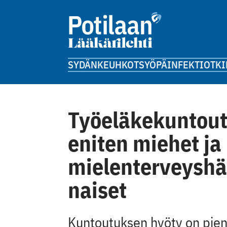
SYDÄN
KEUHKOT
SYÖPÄ
INFEKTIOT
KI
Työeläkekuntout
eniten miehet ja
mielenterveyshäi
naiset
Kuntoutuksen hyöty on pien