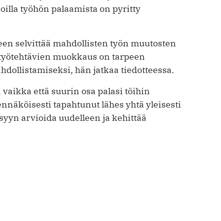
oilla työhön palaamista on pyritty
een selvittää mahdollisten työn muutosten
ä työtehtävien muokkaus on tarpeen
dollistamiseksi, hän jatkaa tiedotteessa.
 vaikka että suurin osa palasi töihin
ennäköisesti tapahtunut lähes yhtä yleisesti
syyn arvioida uudelleen ja kehittää