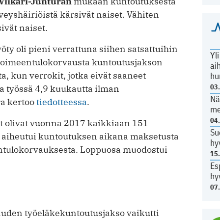
 Viikari-Junturan
mukaan kuntoutuksesta
veyshäiriöistä kärsivät naiset. Vähiten
ivät naiset.
y oli pieni verrattuna siihen satsattuihin
Yl
 toimeentulokorvausta kuntoutusjakson
ai
a, kun verrokit, jotka eivät saaneet
hu
03
a työssä 4,9 kuukautta ilman
Nä
ra kertoo
tiedotteessa
.
me
04
 olivat vuonna 2017 kaikkiaan 151
Su
a aiheutui kuntoutuksen aikana maksetusta
hy
ntulokorvauksesta. Loppuosa muodostui
15
Es
hy
07
auden työeläkekuntoutusjakso vaikutti