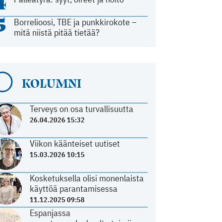
4
5
Borrelioosi, TBE ja punkkirokote –
mitä niistä pitää tietää?
KOLUMNI
Terveys on osa turvallisuutta
26.04.2026 15:32
Viikon käänteiset uutiset
15.03.2026 10:15
Kosketuksella olisi monenlaista
käyttöä parantamisessa
11.12.2025 09:58
Espanjassa