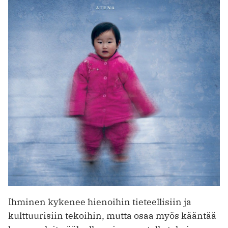
Ihminen kykenee hienoihin tieteellisiin ja
kulttuurisiin tekoihin, mutta osaa myös kääntää