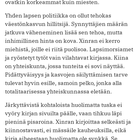
ovatkin korkeammat kuin miesten.
Yhden lapsen politiikka on ollut tehokas
väestönkasvun hillitsijä. Synnyttäjien määrän
jatkuva väheneminen lisää sen tehoa, mutta
inhimillinen hinta on kova. Xinran ei kerro
miehistä, joille ei riitä puolisoa. Lapsimorsiamet
ja ryöstetyt tytöt vain vilahtavat kirjassa. Kiina
on yhteiskunta, jossa tunteita ei sovi näyttää.
Pidättyväisyys ja kasvojen säilyttämisen tarve
tulevat hyvin esille, samoin pelko, jonka alla
totalitaarisessa yhteiskunnassa eletään.
Järkyttävistä kohtaloista huolimatta tuska ei
vyöry kirjan sivuilta päälle, vaan tihkuu läpi
pieninä pisaroina. Xinran kirjoittaa selkeästi ja
kiinnostavasti, ei mässäile kauheuksilla, eikä
kirja aiheestaan huolimatta ole synkkä. Se