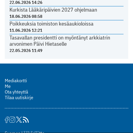
22.06.2026 14:26
Kurkista Lääkäripäivien 2027 ohjelmaan
18.06.2026 08:58
Poikkeuksia toimiston kesäaukioloissa
11.06.2026 12:21
Tasavallan presidentti on myöntänyt arkkiatrin
arvonimen Päivi Hietaselle
22.05.2026 11:49
Mediakortti
Me
Ota yhteyttä
Tilaa uutiskirje