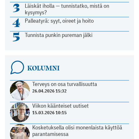
3
Läiskät iholla — tunnistatko, mistä on
kysymys?
4
Palleatyrä: syyt, oireet ja hoito
5
Tunnista punkin pureman jälki
KOLUMNI
Terveys on osa turvallisuutta
26.04.2026 15:32
Viikon käänteiset uutiset
15.03.2026 10:15
Kosketuksella olisi monenlaista käyttöä
parantamisessa