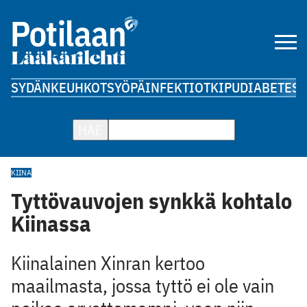
SYDÄN
KEUHKOT
SYÖPÄ
INFEKTIOT
KIPU
DIABETES
A
HAE
KIINA
Tyttövauvojen synkkä kohtalo
Kiinassa
Kiinalainen Xinran kertoo
maailmasta, jossa tyttö ei ole vain