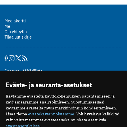
Mediakortti
Me
Ota yhteyttä
Tilaa uutiskirje
Suomen Lääkäriliitto
Mäkelänkatu 2, PL 49
Eväste- ja seuranta-asetukset
00510 Helsinki
puh. (09) 393 091
Käytämme evästeitä käyttökokemuksen parantamiseen ja
toimitus@potilaanlaakarilehti.fi
kävijämäärämme analysoimiseen. Suostumuksellasi
käytämme evästeitä myös markkinoinnin kohdentamiseen.
ISSN 2323-9476
Lisää tietoa
evästekäytännöistämme
. Voit hyväksyä kaikki tai
vain välttämättömät evästeet sekä muokata asetuksia
evästeasetuksissa
.