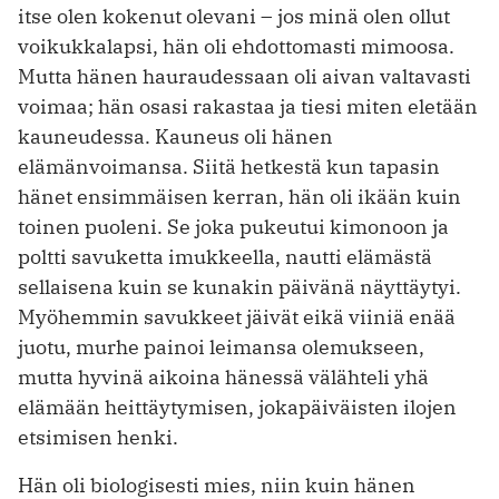
itse olen kokenut olevani – jos minä olen ollut
voikukkalapsi, hän oli ehdottomasti mimoosa.
Mutta hänen hauraudessaan oli aivan valtavasti
voimaa; hän osasi ­rakastaa ja tiesi miten eletään
kauneudessa. Kauneus oli hänen
elämänvoimansa. Siitä hetkestä kun tapasin
hänet ensimmäisen kerran, hän oli ikään kuin
toinen puoleni. Se joka pukeutui kimonoon ja
poltti savuketta imukkeella, nautti elämästä
sellaisena kuin se kunakin päivänä näyttäytyi.
Myöhemmin savukkeet jäivät eikä viiniä enää
juotu, murhe painoi leimansa olemukseen,
mutta hyvinä aikoina hänessä välähteli yhä
elämään heittäytymisen, jokapäiväisten ilojen
etsimisen henki.
Hän oli biologisesti mies, niin kuin hänen