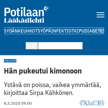
SYDÄN
KEUHKOT
SYÖPÄ
INFEKTIOT
KIPU
DIABETES
A
HAE
MIELIPIDE
Hän pukeutui kimonoon
Ystävä on poissa, vaikea ymmärtää,
kirjoittaa Sirpa Kähkönen.
8.3.2020 09.00