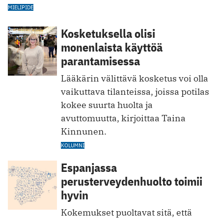
MIELIPIDE
Kosketuksella olisi
monenlaista käyttöä
parantamisessa
Lääkärin välittävä kosketus voi olla
vaikuttava tilanteissa, joissa potilas
kokee suurta huolta ja
avuttomuutta, kirjoittaa Taina
Kinnunen.
KOLUMNI
Espanjassa
perusterveydenhuolto toimii
hyvin
Kokemukset puoltavat sitä, että