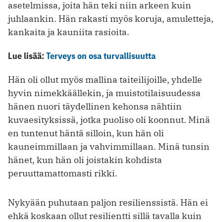
asetelmissa, joita hän teki niin arkeen kuin
juhlaankin. Hän ­rakasti myös koruja, amuletteja,
kankaita ja kauniita rasioita.
Lue lisää:
Terveys on osa turvallisuutta
Hän oli ollut myös mallina taiteilijoille, ­yhdelle
hyvin nimekkäällekin, ja muistotilaisuudessa
hänen nuori täydellinen kehonsa nähtiin
kuvaesityksissä, jotka puoliso oli koonnut. Minä
en tuntenut häntä silloin, kun hän oli
kauneimmillaan ja vahvimmillaan. Minä tunsin
hänet, kun hän oli joistakin kohdista
peruuttamattomasti rikki.
Nykyään puhutaan paljon resilienssistä. Hän ei
ehkä koskaan ollut resilientti sillä tavalla kuin