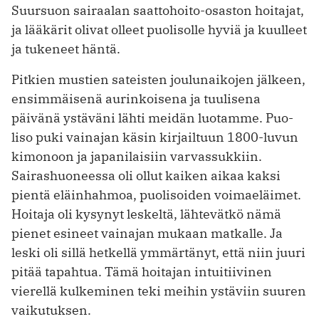
Suursuon sairaalan saattohoito-osaston hoitajat,
ja lääkärit olivat olleet puolisolle hyviä ja kuulleet
ja tukeneet häntä.
Pitkien mustien sateisten joulunaikojen jälkeen,
ensimmäisenä aurinkoisena ja tuulisena
päivänä ystäväni lähti meidän luotamme. Puo­
liso­ puki vainajan käsin kirjailtuun 1800-­luvun
kimonoon ja japanilaisiin varvassukkiin.
Sairashuoneessa oli ollut kaiken aikaa kaksi
pientä eläinhahmoa, puolisoiden voimaeläimet.
Hoitaja oli kysynyt leskeltä, lähtevätkö nämä
pienet esineet vainajan mukaan matkalle. Ja
leski oli sillä hetkellä ymmärtänyt, että niin juuri
pitää tapahtua. Tämä hoitajan intuitiivinen
vierellä kulkeminen teki meihin ystäviin suuren
vai­kutuksen.