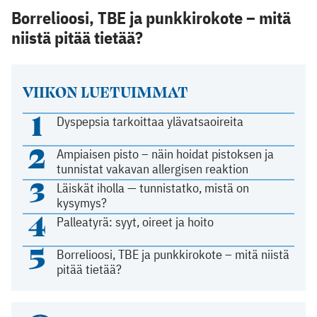
Borrelioosi, TBE ja punkkirokote – mitä
niistä pitää tietää?
VIIKON LUETUIMMAT
1
Dyspepsia tarkoittaa ylävatsaoireita
2
Ampiaisen pisto – näin hoidat pistoksen ja
tunnistat vakavan allergisen reaktion
3
Läiskät iholla — tunnistatko, mistä on
kysymys?
4
Palleatyrä: syyt, oireet ja hoito
5
Borrelioosi, TBE ja punkkirokote – mitä niistä
pitää tietää?