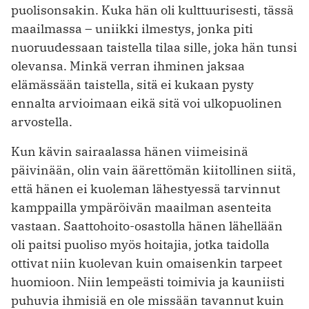
puolisonsakin. Kuka hän oli kulttuurisesti, tässä
maailmassa – uniikki ilmestys, jonka piti
nuoruudessaan taistella tilaa sille, joka hän tunsi
olevansa. Minkä verran ihminen jaksaa
elämässään taistella, sitä ei kukaan pysty
ennalta arvioimaan eikä sitä voi ulkopuolinen
arvostella.
Kun kävin sairaalassa hänen viimeisinä
päivinään, olin vain äärettömän kiitollinen siitä,
että hänen ei kuoleman lähestyessä tarvinnut
kamppailla ympäröivän maailman asenteita
vastaan. Saattohoito-osastolla hänen lähellään
oli paitsi puoliso myös hoitajia, jotka taidolla
ottivat niin kuolevan kuin omaisenkin tarpeet
huomioon. Niin lempeästi toimivia ja kauniisti
puhuvia ­ihmisiä en ole missään tavannut kuin