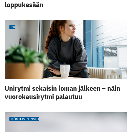
loppukesään
UNI
Unirytmi sekaisin loman jälkeen – näin
vuorokausirytmi palautuu
HYÖNTEISEN PISTO