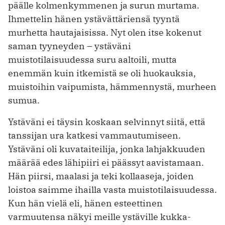
päälle kolmenkymmenen ja surun murtama.
Ihmettelin hänen ystävättäriensä tyyntä
murhetta hautajaisissa. Nyt olen itse kokenut
saman tyyneyden – ystäväni
muistotilaisuudessa suru aaltoili, mutta
enemmän kuin itkemistä se oli huokauksia,
muistoihin vaipumista, hämmennystä, murheen
sumua.
Ystäväni ei täysin koskaan selvinnyt siitä, että
tanssijan ura katkesi vammautumiseen.
Ystäväni oli kuvataiteilija, jonka lahjakkuuden
määrää edes lähipiiri ei päässyt aavistamaan.
Hän piirsi, maalasi ja teki kollaaseja, joiden
loistoa saimme ihailla vasta muistotilaisuudessa.
Kun hän vielä eli, hänen esteettinen
varmuutensa näkyi meille ystäville kukka-