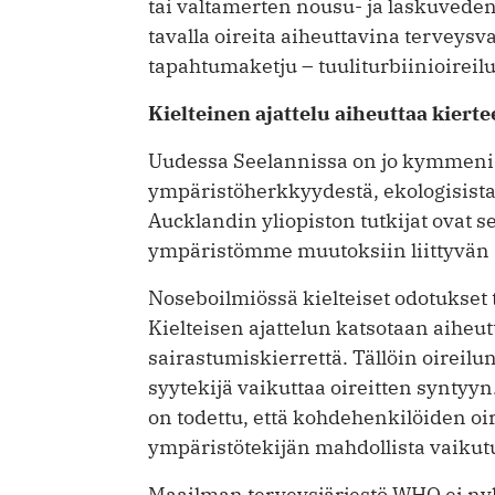
tai valtamerten nousu- ja laskuveden 
tavalla oireita aiheuttavina terveysv
tapahtumaketju – tuuliturbiinioireil
Kielteinen ajattelu aiheuttaa kiert
Uudessa Seelannissa on jo kymmeniä
ympäristöherkkyydestä, ekologisista 
Aucklandin yliopiston tutkijat ovat 
ympäristömme muutoksiin liittyvän s
Noseboilmiössä kielteiset odotukset t
Kielteisen ajattelun katsotaan aiheu
sairastumiskierrettä. Tällöin oireilun
syytekijä vaikuttaa oireitten syntyy
on todettu, että kohdehenkilöiden oir
ympäristötekijän mahdollista vaikut
Maailman terveysjärjestö WHO ei ny