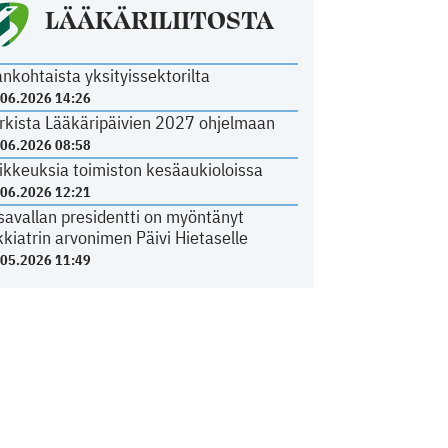
LÄÄKÄRILIITOSTA
ankohtaista yksityissektorilta
.06.2026 14:26
rkista Lääkäripäivien 2027 ohjelmaan
.06.2026 08:58
ikkeuksia toimiston kesäaukioloissa
.06.2026 12:21
savallan presidentti on myöntänyt
kkiatrin arvonimen Päivi Hietaselle
.05.2026 11:49