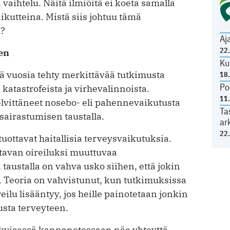
vaihtelu. Näitä ilmiöitä ei koeta samalla
aikutteina. Mistä siis johtuu tämä
u?
Aj
22
een
Ku
 vuosia tehty merkittävää tutkimusta
18
Po
katastrofeista ja virhevalinnoista.
11
selvittäneet nosebo- eli pahennevaikutusta
Ta
airastumisen taustalla.
ar
22
uottavat haitallisia terveysvaikutuksia.
ttavan oireiluksi muuttuvaa
 taustalla on vahva usko siihen, että jokin
n. Teoria on vahvistunut, kun tutkimuksissa
eilu lisääntyy, jos heille painotetaan jonkin
usta terveyteen.
kyisessä kannanotossaan näe yhteyttä