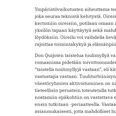
Ympäristövaikutusten aiheuttama ter
joka seuraa teknistä kehitystä. Oire
kertomiin oireisiin, potilaan omaan a
yksilön tapaan käyttäytyä sekä mahdol
löydöksiin. Oireilu voi vaihdella li
rajoittaa toimintakykyä ja elämänpiir
Don Quijoten taistelua tuulimyllyä v
romaanissa pidetään toivottomuude
”taistella tuulimyllyjä vastaan”, eli k
vastustajia vastaan. Tuuliturbiinisyn
väestöryhmien aktivoituminen on nä
tieteellisin perustein toteutetulla t
nostamiin epäkohtiin on vastattava 
ensin tutkitaan -periaatteella. Vastaa
asianmukaisesti, jotta mahdolliset hoi