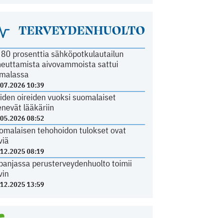
TERVEYDENHUOLTO
i 80 prosenttia sähköpotkulautailun
heuttamista aivovammoista sattui
malassa
.07.2026 10:39
iden oireiden vuoksi suomalaiset
nevät lääkäriin
.05.2026 08:52
omalaisen tehohoidon tulokset ovat
viä
.12.2025 08:19
panjassa perusterveydenhuolto toimii
vin
.12.2025 13:59