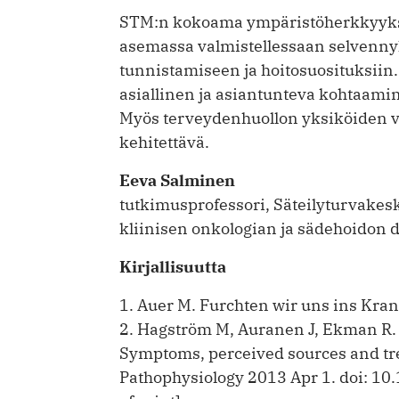
STM:n kokoama ympäristöherkkyyksi
asemassa valmistellessaan selvennyk
tunnistamiseen ja hoitosuosituksiin.
asiallinen ja asiantunteva kohtaami
Myös terveydenhuollon yksiköiden vä
kehitettävä.
Eeva Salminen
tutkimusprofessori, Säteilyturvakes
kliinisen onkologian ja sädehoidon d
Kirjallisuutta
1. Auer M. Furchten wir uns ins Kra
2. Hagström M, Auranen J, Ekman R.
Symptoms, perceived sources and tre
Pathophysiology 2013 Apr 1. doi: 10