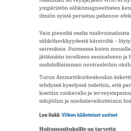
ympäristön sähkömagneettisten kentti
ilmiön syistä perustuu pahenne-efek
Vain pieneltä osalta tuulivoimaloista 
sähköherkkyydestä kärsiviltä – löytyy
sairauksia. Suomessa kuten muuallaki
jättämään tavallisen asuinalueen j
mahdollisimman neutraaleihin oloihin
Turun Ammattikorkeakoulun äskettäi
tehdyssä kyselyssä todettiin, että p
koettiin ruokavalio ja terveystapamu
tekijöihin ja mielialavaikutteisiin ho
Lue lisää:
Viikon käänteiset uutiset
Hoitosuosituksille on tarvetta