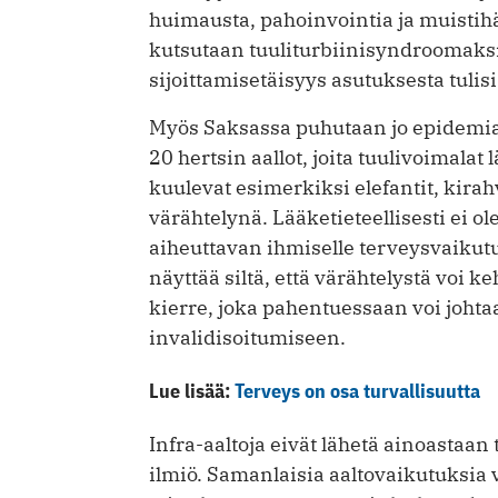
huimausta, pahoinvointia ja muistihäir
kutsutaan tuuliturbiinisyndroomaksi.
sijoittamisetäisyys asutuksesta tulis
Myös Saksassa puhutaan jo epidemiast
20 hertsin aallot, joita tuulivoimalat
kuulevat esimerkiksi elefantit, kirahv
värähtelynä. Lääketieteellisesti ei o
aiheuttavan ihmiselle terveysvaiku
näyttää siltä, että värähtelystä voi 
kierre, joka pahentuessaan voi johta
invalidisoitumiseen.
Lue lisää:
Terveys on osa turvallisuutta
Infra-aaltoja eivät lähetä ainoastaan
ilmiö. Samanlaisia aaltovaikutuksia 