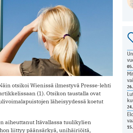
Un
vu
05
Mi
va
in otsikoi Wienissä ilmestyvä Presse-lehti
26
tikkelissaan (1). Otsikon taustalla ovat
Lu
ku
uulivoimalapuistojen läheisyydessä ­koetut
24
El
va
 ai­heuttanut Itävallassa tuulikylien
15
hon liittyy päänsärkyä, unihäiriöitä,