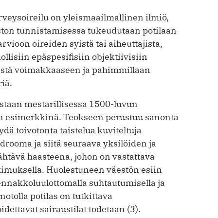
veysoireilu on yleismaailmallinen ilmiö,
iston tunnistamisessa tukeudutaan potilaan
rvioon oireiden syistä tai aiheuttajista,
lisiin epäspesifisiin objektiivisiin
evästä voimakkaaseen ja pahimmillaan
iä.
astaan mestarillisessa 1500-luvun
n esimerkkinä. Teokseen perustuu sanonta
äydä toivotonta taistelua kuviteltuja
drooma ja siitä seuraava yksilöiden ja
htävä haasteena, johon on vastattava
utkimuksella. Huolestuneen väestön esiin
ennakkoluulottomalla suhtautumisella ja
notolla potilas on tutkittava
dettavat sairaustilat todetaan (3).