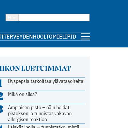
Hae
TI
TERVEYDENHUOLTO
MIELIPIDE
IIKON LUETUIMMAT
1
Dyspepsia tarkoittaa ylävatsaoireita
2
Mikä on silsa?
3
Ampiaisen pisto – näin hoidat
pistoksen ja tunnistat vakavan
allergisen reaktion
Läiskät iholla — tunnistatko, mistä