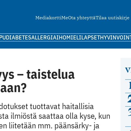
Mediakortti
Me
Ota yhteyttä
Tilaa uutiskirje
PU
DIABETES
ALLERGIA
IHO
MIELI
LAPSET
HYVINVOIN
V
ys – taistelua
taan?
otukset tuottavat haitallisia
sta ilmiöstä saattaa olla kyse, kun
een liitetään mm. päänsärky- ja