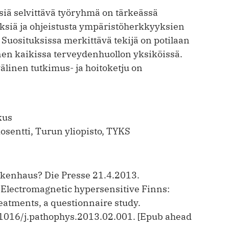
ä selvittävä työryhmä on tärkeässä
siä ja ohjeistusta ympäristö­herkkyyksien
 Suosituksissa merkittävä tekijä on potilaan
nen kaikissa terveydenhuollon yksiköissä.
linen tutkimus- ja hoitoketju on
kus
osentti, Turun yliopisto, TYKS
nkenhaus? Die Presse 21.4.2013.
 Electromagnetic hypersensitive Finns:
atments, a questionnaire study.
.1016/j.pathophys.2013.02.001. [Epub ahead