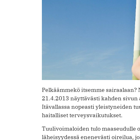
Pelkäämmekö itsemme sairaalaan? Nä
21.4.2013 näyttävästi kahden sivun ar
Itävallassa nopeasti yleistyneiden t
haitalliset terveysvaikutukset.
Tuulivoimaloiden tulo maaseudulle on
läheisyydessä enenevästi oireilua, jo