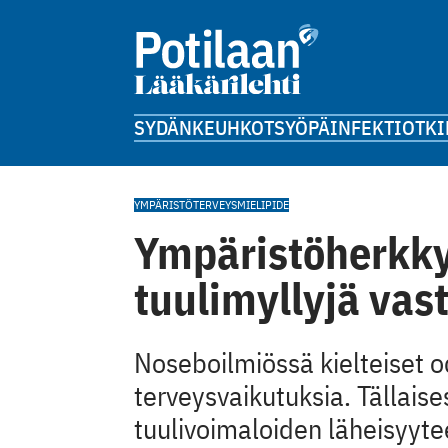
SYDÄN
KEUHKOT
SYÖPÄ
INFEKTIOT
KI
YMPÄRISTÖTERVEYS
MIELIPIDE
Ympäristöherkky
tuulimyllyjä vas
Noseboilmiössä kielteiset od
terveys­vaikutuksia. Tällaise
tuuli­voimaloiden läheisyyt