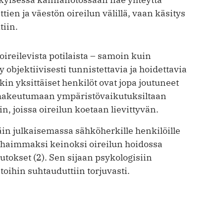
en ja väestön oireilun välillä, vaan käsitys
tiin.
oireilevista potilaista – samoin kuin
 objektiivisesti tunnistettavia ja hoidettavia
n yksittäiset henkilöt ovat jopa joutuneet
a hakeutumaan ympäristövaikutuksiltaan
, joissa oireilun koetaan lievittyvän.
n julkaisemassa sähköherkille henkilöille
arhaimmaksi keinoksi oireilun hoidossa
utokset (2). Sen sijaan psykologisiin
itoihin suhtauduttiin torjuvasti.