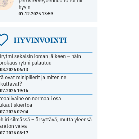
perusterveydenhuolto toimii
hyvin
07.12.2025 13:59
HYVINVOINTI
irytmi sekaisin loman jälkeen – näin
orokausirytmi palautuu
.08.2026 06:13
tä ovat minipillerit ja miten ne
ikuttavat?
.07.2026 19:16
teaalivaihe on normaali osa
ukautiskiertoa
.07.2026 07:04
ohiiri silmässä – ärsyttävä, mutta yleensä
araton vaiva
.07.2026 08:17