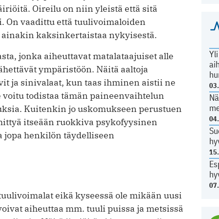
iöitä. Oireilu on niin yleistä että sitä
 On vaadittu ­että tuulivoimaloiden
i ainakin kaksinkertaistaa nykyisestä.
Yl
a, jonka aiheuttavat matalataajuiset alle
ai
 lähettävät ympäristöön. Näitä aaltoja
hu
it ja sinivalaat, kun taas ihminen aistii ne
03
le voitu todistaa tämän paineenvaihtelun
Nä
me
tuksia. Kuitenkin jo uskomukseen perustuen
04
kehittyä itseään ruokkiva psykofyysinen
Su
a jopa henkilön täydelliseen
hy
15
Es
hy
07
 tuulivoimalat eikä kyseessä ole mikään uusi
voivat aiheuttaa mm. tuuli puissa ja metsissä