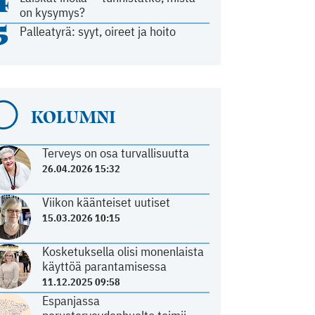
4
on kysymys?
5
Palleatyrä: syyt, oireet ja hoito
KOLUMNI
Terveys on osa turvallisuutta
26.04.2026 15:32
Viikon käänteiset uutiset
15.03.2026 10:15
Kosketuksella olisi monenlaista
käyttöä parantamisessa
11.12.2025 09:58
Espanjassa