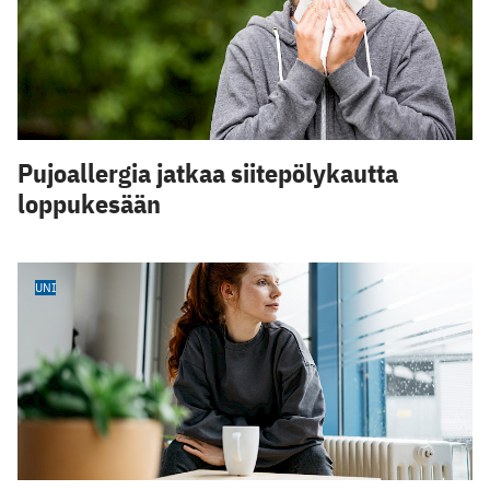
Pujoallergia jatkaa siitepölykautta
loppukesään
UNI