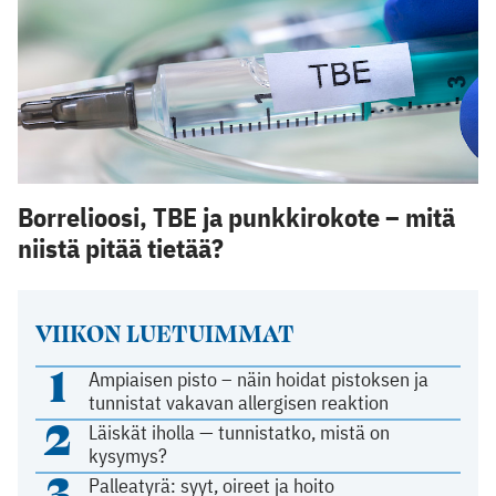
Borrelioosi, TBE ja punkkirokote – mitä
niistä pitää tietää?
VIIKON LUETUIMMAT
1
Ampiaisen pisto – näin hoidat pistoksen ja
tunnistat vakavan allergisen reaktion
2
Läiskät iholla — tunnistatko, mistä on
kysymys?
3
Palleatyrä: syyt, oireet ja hoito