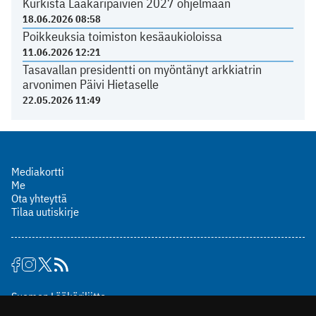
Kurkista Lääkäripäivien 2027 ohjelmaan
18.06.2026 08:58
Poikkeuksia toimiston kesäaukioloissa
11.06.2026 12:21
Tasavallan presidentti on myöntänyt arkkiatrin
arvonimen Päivi Hietaselle
22.05.2026 11:49
Mediakortti
Me
Ota yhteyttä
Tilaa uutiskirje
Suomen Lääkäriliitto
Mäkelänkatu 2, PL 49