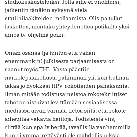
studiokeskusteluiksi. Jotta aihe ei unohtuisi,
jatkettiin tänäkin syksynä vielä
statiinilääkkeiden mollaamista. Olisipa tullut
laskettua, montako yhteydenottoa potilailta yksi
ainoa tv-ohjelma poiki.
Oman osansa (ja tuntuu että vähän
enemmänkin) julkisesta parjaamisesta on
saanut myös THL. Vasta päästiin
narkolepsiakohusta pahimman yli, kun kulman
takaa jo hyökkäsi HPV-­rokotteiden paheksunta.
Ilman mitään todistusaineistoa rokotekriittiset
tahot onnistuivat levittämään sosiaalisessa
mediassa aivan varmaa tietoa siitä, että rokote
aiheuttaa vakavia haittoja. Todisteista viis,
riittää kun epäily herää, tavallisilla vanhemmilla
kun ei ymmärrettävästi ole mahdollisuuksia