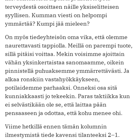
terveydestä osoittaen näille yksiselitteisen
syyllisen. Kumman viesti on helpompi
ymmärtää? Kumpi jää mieleen?
On myös tiedeyhteisön oma vika, että olemme
naurettavasti tappiolla. Meillä on parempi tuote,
sillä pitäisi voittaa. Mekin voisimme ajoittain
vähän yksinkertaistaa sanomaamme, oikein
pinnistellä puhuaksemme ymmärrettävästi. Ja
alkaa ronskiin vastahyökkäykseen,
potilaidemme parhaaksi. Onneksi osa sitä
kunniakkaasti jo tekeekin. Paras taktiikka kun
ei selvästikään ole se, että laittaa pään
pensaaseen ja odottaa, että kohu menee ohi.
Viime hetkillä ennen tämän kolumnin
ilmestymistä tiede kavensi tilanteeksi 2–1.