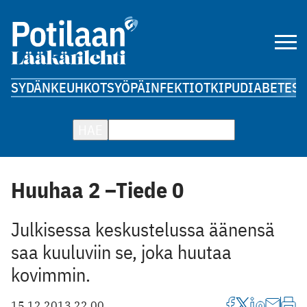
SYDÄN
KEUHKOT
SYÖPÄ
INFEKTIOT
KIPU
DIABETES
A
HAE
Huuhaa 2 –Tiede 0
Julkisessa keskustelussa äänensä
saa kuuluviin se, joka huutaa
kovimmin.
15.12.2013 22.00