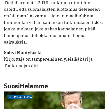
Tiedebarometri 2013 -tutkimus nimittäin
osoitti, että suomalaisten luottamus tieteeseen
on hieman kasvanut. Tieteen maalijuhlintaa
himmentää vähän samaisen tutkimuksen tulos,
jonka mukaan joka neljäs kansalainen pitää
homeopatiaa tehokkaana tapana hoitaa
sairauksia.
Sohvi Mäntykoski
Kirjoittaja on tamperelainen yleislääkäri ja
Touko-pojan äiti.
Suosittelemme
SIITEPÖLYALLERGIA