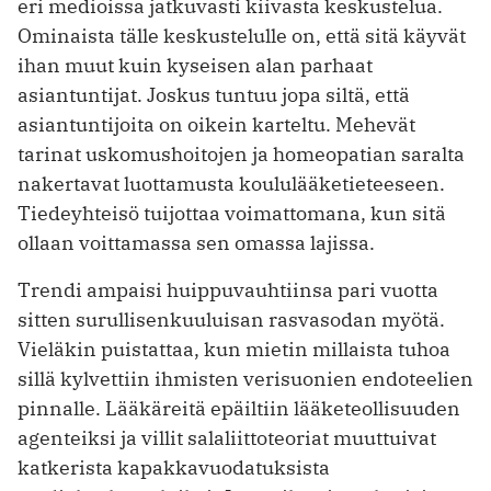
eri medioissa jatkuvasti kiivasta keskustelua.
Ominaista tälle keskustelulle on, että sitä käyvät
ihan muut kuin kyseisen alan parhaat
asiantuntijat. Joskus tuntuu jopa siltä, että
asiantuntijoita on oikein karteltu. Mehevät
tarinat uskomushoitojen ja homeopatian saralta
nakertavat luottamusta koululääketieteeseen.
Tiedeyhteisö tuijottaa voimattomana, kun sitä
ollaan voittamassa sen omassa lajissa.
Trendi ampaisi huippuvauhtiinsa pari vuotta
sitten surullisenkuuluisan rasvasodan myötä.
Vieläkin puistattaa, kun mietin millaista tuhoa
sillä kylvettiin ihmisten verisuonien endotee­lien
pinnalle. Lääkäreitä epäiltiin lääketeollisuuden
agenteiksi ja villit salaliittoteoriat muuttuivat
katkerista kapakkavuodatuksista