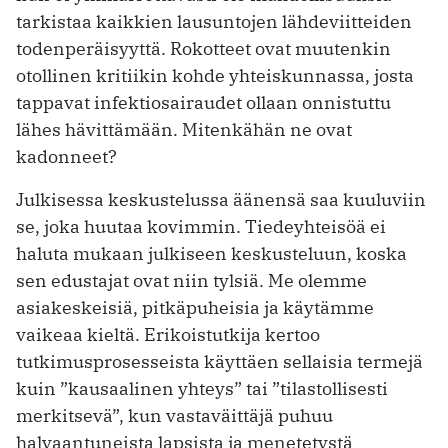
tarkistaa kaikkien lausuntojen lähdeviitteiden
todenperäisyyttä. Rokotteet ovat muutenkin
otollinen kritiikin kohde yhteiskunnassa, josta
tappavat infektiosairaudet ollaan onnistuttu
lähes hävittämään. Mitenkähän ne ovat
kadonneet?
Julkisessa keskustelussa äänensä saa kuuluviin
se, joka huutaa kovimmin. Tiedeyhteisöä ei
haluta mukaan julkiseen keskusteluun, koska
sen edustajat ovat niin tylsiä. Me olemme
asiakeskeisiä, pitkäpuheisia ja käytämme
vaikeaa kieltä. Erikoistutkija kertoo
tutkimusprosesseista käyttäen sellaisia termejä
kuin ”kausaalinen yhteys” tai ”tilastollisesti
merkitsevä”, kun vastaväittäjä puhuu
halvaantuneista lapsista ja menetetystä