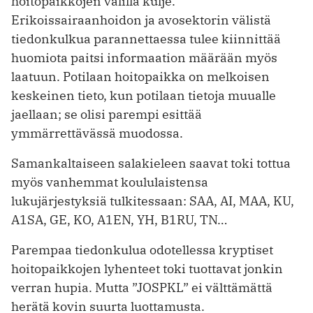
hoitopaikkojen välillä kulje.
Erikoissairaanhoidon ja avosektorin välistä
tiedonkulkua parannettaessa tulee kiinnittää
huomiota paitsi informaation määrään myös
laatuun. Potilaan hoitopaikka on melkoisen
keskeinen tieto, kun potilaan tietoja muualle
jaellaan; se olisi parempi esittää
ymmärrettävässä muodossa.
Samankaltaiseen salakieleen saavat toki tottua
myös vanhemmat koululaistensa
lukujärjestyksiä tulkitessaan: SAA, AI, MAA, KU,
A1SA, GE, KO, A1EN, YH, B1RU, TN…
Parempaa tiedonkulua odotellessa kryptiset
hoitopaikkojen lyhenteet toki tuottavat jonkin
verran hupia. Mutta ”JOSPKL” ei välttämättä
herätä kovin suurta luottamusta.