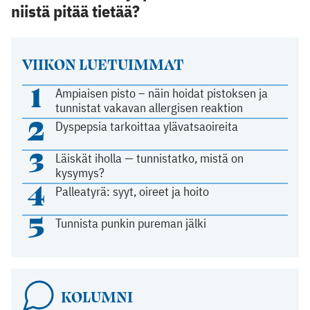
niistä pitää tietää?
VIIKON LUETUIMMAT
1
Ampiaisen pisto – näin hoidat pistoksen ja
tunnistat vakavan allergisen reaktion
2
Dyspepsia tarkoittaa ylävatsaoireita
3
Läiskät iholla — tunnistatko, mistä on
kysymys?
4
Palleatyrä: syyt, oireet ja hoito
5
Tunnista punkin pureman jälki
KOLUMNI