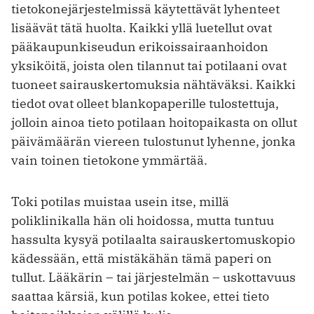
tietokonejärjestelmissä käytettävät lyhenteet
lisäävät tätä huolta. Kaikki yllä luetellut ovat
pääkaupunkiseudun erikoissairaanhoidon
yksiköitä, joista olen tilannut tai potilaani ovat
tuoneet sairauskertomuksia nähtäväksi. Kaikki
tiedot ovat olleet blankopaperille tulostettuja,
jolloin ainoa tieto potilaan hoitopaikasta on ollut
päivämäärän viereen tulostunut lyhenne, jonka
vain toinen tietokone ymmärtää.
Toki potilas muistaa usein itse, millä
poliklinikalla hän oli hoidossa, mutta tuntuu
hassulta kysyä potilaalta sairauskertomuskopio
kädessään, että mistäkähän tämä paperi on
tullut. Lääkärin – tai järjestelmän – uskottavuus
saattaa kärsiä, kun potilas kokee, ettei tieto