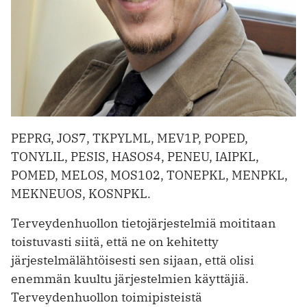
PEPRG, JOS7, TKPYLML, MEV1P, POPED,
TONYLIL, PESIS, HASOS4, PENEU, IAIPKL,
POMED, MELOS, MOS102, TONEPKL, MENPKL,
MEKNEUOS, KOSNPKL.
Terveydenhuollon tietojärjestelmiä moititaan
toistuvasti siitä, että ne on kehitetty
järjestelmälähtöisesti sen sijaan, että olisi
enemmän kuultu järjestelmien käyttäjiä.
Terveydenhuollon toimipisteistä