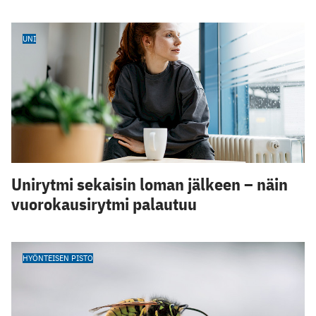
UNI
Unirytmi sekaisin loman jälkeen – näin
vuorokausirytmi palautuu
HYÖNTEISEN PISTO