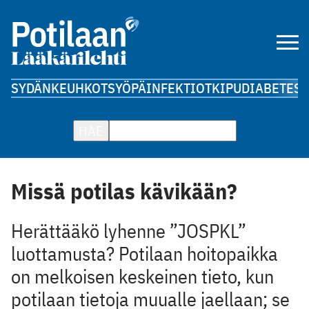
SYDÄN
KEUHKOT
SYÖPÄ
INFEKTIOT
KIPU
DIABETES
A
HAE
Missä potilas kävikään?
Herättääkö lyhenne ”JOSPKL”
luottamusta? Potilaan hoitopaikka
on melkoisen keskeinen tieto, kun
potilaan tietoja muualle jaellaan; se