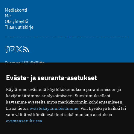
Mediakortti
Me
Ota yhteyttä
Tilaa uutiskirje
Suomen Lääkäriliitto
Mäkelänkatu 2, PL 49
Eväste- ja seuranta-asetukset
00510 Helsinki
puh. (09) 393 091
Käytämme evästeitä käyttökokemuksen parantamiseen ja
toimitus@potilaanlaakarilehti.fi
kävijämäärämme analysoimiseen. Suostumuksellasi
käytämme evästeitä myös markkinoinnin kohdentamiseen.
ISSN 2323-9476
Lisää tietoa
evästekäytännöistämme
. Voit hyväksyä kaikki tai
vain välttämättömät evästeet sekä muokata asetuksia
evästeasetuksissa
.