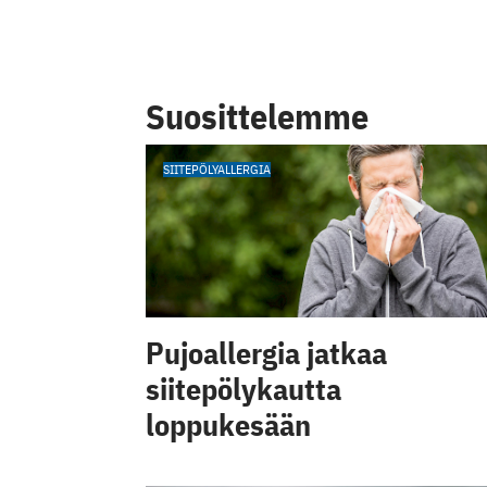
Suosittelemme
SIITEPÖLYALLERGIA
Pujoallergia jatkaa
siitepölykautta
loppukesään