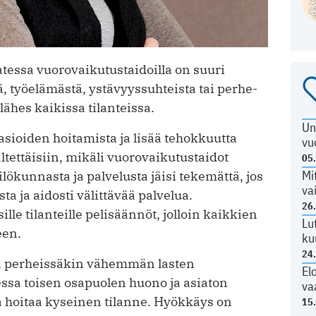
ssa vuorovaikutustaidoilla on suuri
tä, työelämästä, ystävyyssuhteista tai perhe-
ähes kaikissa tilanteissa.
Un
asioiden hoitamista ja lisää tehokkuutta
vu
ltettäisiin, mikäli vuorovaikutustaidot
05
Mi
lökunnasta ja palvelusta jäisi tekemättä, jos
va
sta ja aidosti välittävää palvelua.
26
lle tilanteille pelisäännöt, jolloin kaikkien
Lu
een.
ku
24
n perheissäkin vähemmän lasten
El
essa toisen osapuolen huono ja asiaton
va
a hoitaa kyseinen tilanne. Hyökkäys on
15