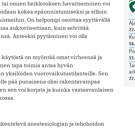
 tai omien heikkouksen havaitseminen voi
idaan kokea epäonnistumiseksi ja silloin
smeihin. On helpompi osoittaa syyttävällä
Aj
maa auktoriteettiaan, kuin selvittää
22
nsä. Anteeksi pyytäminen voi olla
Ku
18
Po
ää käytöstä on myöntää omat virheensä ja
11
ainen tapa toimia antaa hyvän
Ta
ar
n yksilöiden vuorovaikutustilanteille. Sen
22
selle pää punaisena olisi rakentavampaa
iten sen voi korjata ja kuinka vastaavanlaisen
kossa.
öskentelevä anestesiologian ja tehohoidon