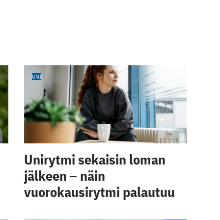
UNI
Unirytmi sekaisin loman
jälkeen – näin
vuorokausirytmi palautuu