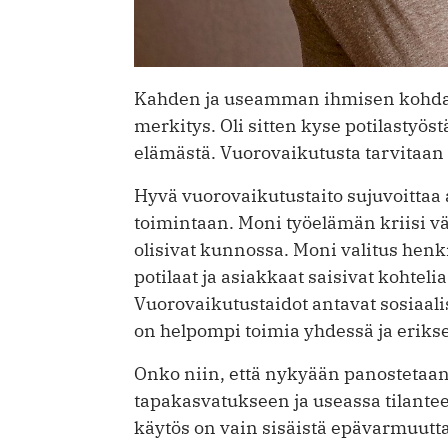
Kahden ja useamman ihmisen kohdate
merkitys. Oli sitten kyse potilastyös
elämästä. Vuorovaikutusta tarvitaan l
Hyvä vuorovaikutustaito sujuvoittaa 
toimintaan. Moni työelämän kriisi vä
olisivat kunnossa. Moni valitus henki
potilaat ja asiakkaat saisivat kohtelia
Vuorovaikutustaidot antavat sosiaalisi
on helpompi toimia yhdessä ja eriks
Onko niin, että nykyään panostetaa
tapakasvatukseen ja useassa tilante
käytös on vain sisäistä epävarmuutt