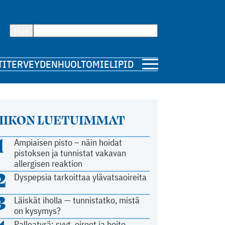
Hae
TI
TERVEYDENHUOLTO
MIELIPIDE
IIKON LUETUIMMAT
1
Ampiaisen pisto – näin hoidat
pistoksen ja tunnistat vakavan
allergisen reaktion
2
Dyspepsia tarkoittaa ylävatsaoireita
3
Läiskät iholla — tunnistatko, mistä
on kysymys?
Palleatyrä: syyt, oireet ja hoito