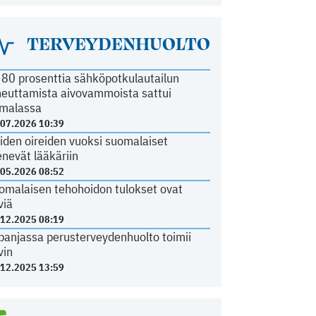
TERVEYDENHUOLTO
i 80 prosenttia sähköpotkulautailun
heuttamista aivovammoista sattui
malassa
.07.2026 10:39
iden oireiden vuoksi suomalaiset
nevät lääkäriin
.05.2026 08:52
omalaisen tehohoidon tulokset ovat
viä
.12.2025 08:19
panjassa perusterveydenhuolto toimii
vin
.12.2025 13:59