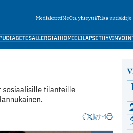
Mediakortti
Me
Ota yhteyttä
Tilaa uutiskirje
PU
DIABETES
ALLERGIA
IHO
MIELI
LAPSET
HYVINVOIN
V
osiaalisille tilanteille
 Hannukainen.