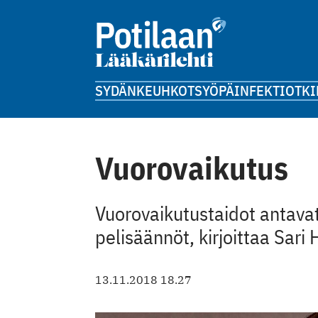
SYDÄN
KEUHKOT
SYÖPÄ
INFEKTIOT
KI
Vuorovaikutus
Vuorovaikutustaidot antavat s
pelisäännöt, kirjoittaa Sari
13.11.2018 18.27