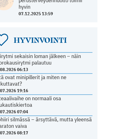
perusterveydenhuolto toimii
hyvin
07.12.2025 13:59
HYVINVOINTI
irytmi sekaisin loman jälkeen – näin
orokausirytmi palautuu
.08.2026 06:13
tä ovat minipillerit ja miten ne
ikuttavat?
.07.2026 19:16
teaalivaihe on normaali osa
ukautiskiertoa
.07.2026 07:04
ohiiri silmässä – ärsyttävä, mutta yleensä
araton vaiva
.07.2026 08:17