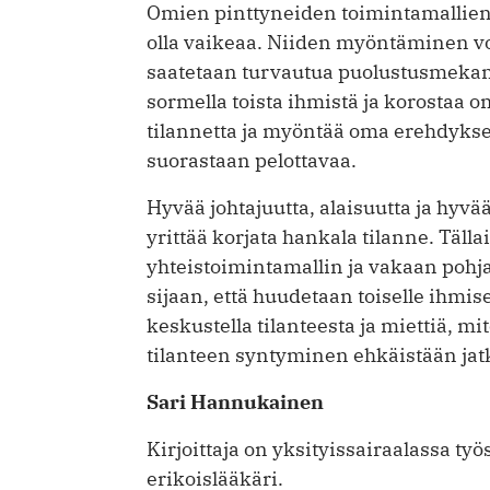
Omien pinttyneiden toimintamallien
olla vaikeaa. Niiden myöntäminen vo
saatetaan turvautua puolustusmekani
sormella toista ihmistä ja korostaa o
tilannetta ja myöntää oma erehdykse
suorastaan pelottavaa.
Hyvää johtajuutta, alaisuutta ja hyv
yrittää korjata hankala tilanne. Täll
yhteistoimintamallin ja vakaan pohja
sijaan, että huudetaan toiselle ihmi
keskustella tilanteesta ja miettiä, m
tilanteen syntyminen ehkäistään jat
Sari Hannukainen
Kirjoittaja on yksityissairaalassa ty
erikoislääkäri.