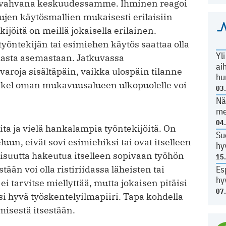
en vahvana keskuudessamme. Ihminen reagoi
jen käytösmallien mukaisesti erilaisiin
kijöitä on meillä jokaisella erilainen.
öntekijän tai esimiehen käytös saattaa olla
Yl
masta asemastaan. Jatkuvassa
ai
aroja sisältäpäin, vaikka ulospäin tilanne
hu
 askel oman mukavuusalueen ulkopuolelle voi
03
Nä
me
04
ta ja vielä hankalampia työntekijöitä. On
Su
luun, eivät sovi esimiehiksi tai ovat itselleen
hy
ollisuutta hakeutua itselleen sopivaan työhön
15
än voi olla ristiriidassa läheisten tai
Es
hy
i tarvitse miellyttää, mutta jokaisen pitäisi
07
isi hyvä työskentelyilmapiiri. Tapa kohdella
misestä itsestään.