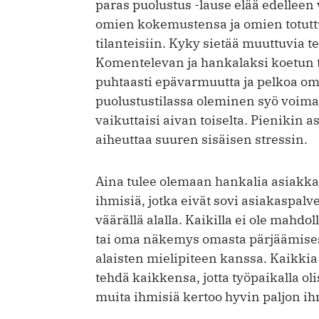
paras puolustus -lause elää edelle
omien kokemustensa ja omien totuttu
tilanteisiin. Kyky sietää muuttuvia te
Komentelevan ja hankalaksi koetun ty
puhtaasti epävarmuutta ja pelkoa o
puolustustilassa oleminen syö voimav
vaikuttaisi aivan toiselta. Pienikin
aiheuttaa suuren sisäisen stressin.
Aina tulee olemaan hankalia asiakkai
ihmisiä, jotka eivät sovi asiakaspalve
väärällä alalla. Kaikilla ei ole mahd
tai oma näkemys omasta pärjäämisestä
alaisten mielipiteen kanssa. Kaikkia e
tehdä kaikkensa, jotta työpaikalla ol
muita ihmisiä kertoo hyvin paljon ih