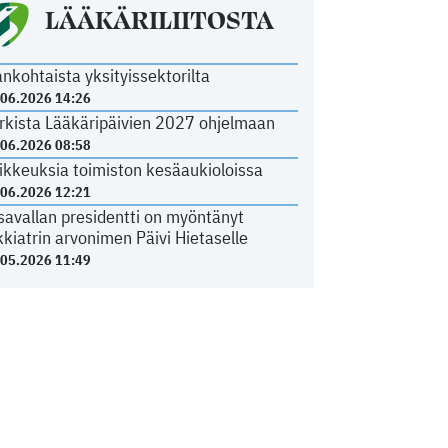
LÄÄKÄRILIITOSTA
ankohtaista yksityissektorilta
.06.2026 14:26
rkista Lääkäripäivien 2027 ohjelmaan
.06.2026 08:58
ikkeuksia toimiston kesäaukioloissa
.06.2026 12:21
savallan presidentti on myöntänyt
kkiatrin arvonimen Päivi Hietaselle
.05.2026 11:49