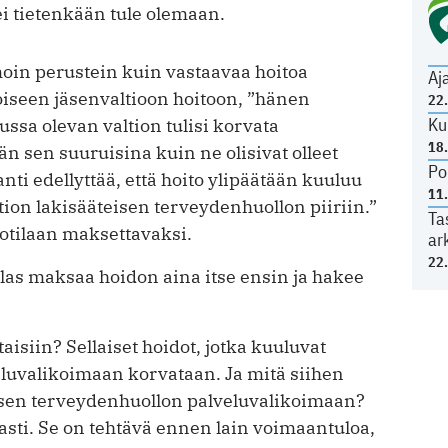
i tietenkään tule olemaan.
oin perustein kuin vastaavaa hoitoa
Aj
oiseen jäsenvaltioon hoitoon, ”hänen
22
Ku
sa olevan valtion tulisi korvata
18
n sen suuruisina kuin ne olisivat olleet
Po
ti edellyttää, että hoito ylipäätään kuuluu
11
ion lakisääteisen terveydenhuollon piiriin.”
Ta
otilaan maksettavaksi.
ar
22
ilas maksaa hoidon aina itse ensin ja hakee
taisiin? Sellaiset hoidot, jotka kuuluvat
luvalikoimaan korvataan. Ja mitä siihen
isen terveydenhuollon palveluvalikoimaan?
aasti. Se on tehtävä ennen lain voimaantuloa,