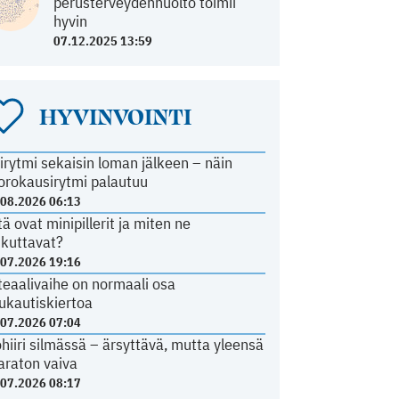
perusterveydenhuolto toimii
hyvin
07.12.2025 13:59
HYVINVOINTI
irytmi sekaisin loman jälkeen – näin
orokausirytmi palautuu
.08.2026 06:13
tä ovat minipillerit ja miten ne
ikuttavat?
.07.2026 19:16
teaalivaihe on normaali osa
ukautiskiertoa
.07.2026 07:04
ohiiri silmässä – ärsyttävä, mutta yleensä
araton vaiva
.07.2026 08:17