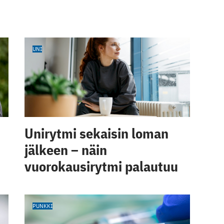
UNI
Unirytmi sekaisin loman
jälkeen – näin
vuorokausirytmi palautuu
PUNKKI