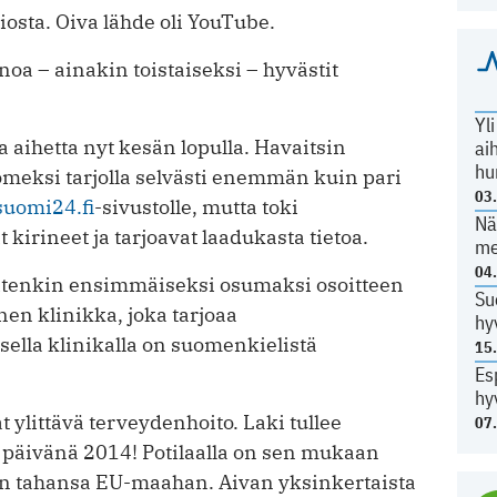
tiosta. Oiva lähde oli YouTube.
noa – ainakin toistaiseksi – hyvästit
Yl
aihetta nyt kesän lopulla. Havaitsin
ai
hu
omeksi tarjolla selvästi enemmän kuin pari
03
suomi24.fi
-sivustolle, mutta toki
Nä
kirineet ja tarjoavat laadukasta tietoa.
me
04
uitenkin ensimmäiseksi osumaksi osoitteen
Su
inen klinikka, joka tarjoaa
hy
isella klinikalla on suomenkielistä
15
Es
hy
at ylittävä terveydenhoito. Laki tullee
07
ivänä 2014! Potilaalla on sen mukaan
n tahansa EU-maahan. Aivan yksinkertaista