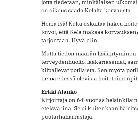
jotta tiedetään, minkälaisen ulkomai
on oikeus saada Kelalta korvausta.
Herra isä! Kuka uskaltaa hakea hoito
toivot, että Kela maksaa korvauksen
tarjontaan. Hyvä niin.
Mutta tiedon määrän lisääntyminen on 
terveydenhuolto, lääkäriasemat, sair
kilpailevat potilaista. Sen myötä po
tietoa edessä olevista hoitotoimenpit
Erkki Alanko
Kirjoittaja on 64-vuotias helsinkiläi
eteisvärinä. Se ei kuitenkaan häirit
puutarhaharrastaja.