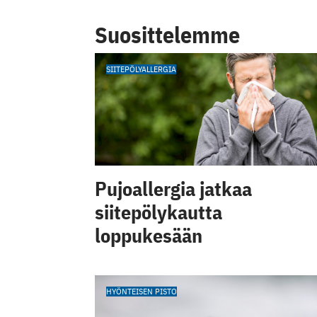
Suosittelemme
SIITEPÖLYALLERGIA
Pujoallergia jatkaa
siitepölykautta
loppukesään
HYÖNTEISEN PISTO