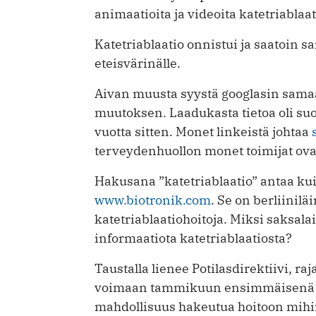
animaatioita ja videoita katetriablaa
Katetriablaatio onnistui ja saatoin sa
eteisvärinälle.
Aivan muusta syystä googlasin samaa 
muutoksen. Laadukasta tietoa oli su
vuotta sitten. Monet linkeistä johtaa
terveydenhuollon monet toimijat ovat 
Hakusana ”katetriablaatio” antaa k
www.biotronik.com
. Se on berliinilä
katetriablaatiohoitoja. Miksi saksala
informaatiota katetriablaatiosta?
Taustalla lienee Potilasdirektiivi, raj
voimaan tammikuun ensimmäisenä pä
mahdollisuus hakeutua hoitoon mihi