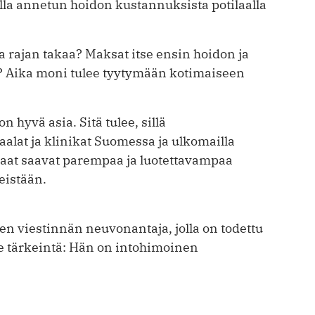
lla annetun hoidon kustannuksista potilaalla
a rajan takaa? Maksat itse ensin hoidon ja
? Aika moni tulee tyytymään kotimaiseen
hyvä asia. Sitä tulee, sillä
aalat ja klinikat Suomessa ja ulkomailla
tilaat saavat parempaa ja luotettavampaa
eistään.
nen viestinnän neuvonantaja, jolla on todettu
se tärkeintä: Hän on intohimoinen