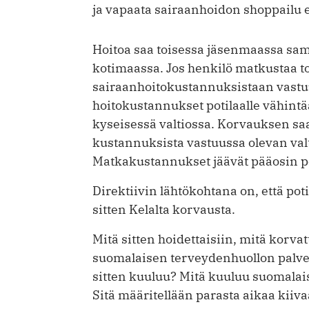
ja vapaata sairaanhoidon shoppailu e
Hoitoa saa toisessa jäsenmaassa sam
kotimaassa. Jos henkilö matkustaa t
sairaanhoitokustannuksistaan vastuus
hoitokustannukset potilaalle vähintää
kyseisessä valtiossa. Korvauksen saan
kustannuksista vastuussa olevan valt
Matkakustannukset jäävät pääosin p
Direktiivin lähtökohtana on, että pot
sitten Kelalta korvausta.
Mitä sitten hoidettaisiin, mitä korvat
suomalaisen terveydenhuollon palve
sitten kuuluu? Mitä kuuluu suomala
Sitä määritellään parasta aikaa kiiv