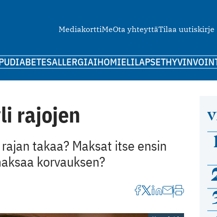
Mediakortti
Me
Ota yhteyttä
Tilaa uutiskirje
PU
DIABETES
ALLERGIA
IHO
MIELI
LAPSET
HYVINVOIN
li rajojen
V
rajan takaa? Maksat itse ensin
 maksaa korvauksen?