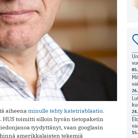
Un
vu
05
Mi
va
26
Lu
ku
ntä aiheena
minulle tehty katetriablaatio
.
24
. HUS toimitti silloin hyvän tietopaketin
El
va
 tiedonjanoa tyydyttänyt, vaan googlasin
15
 lähinnä amerikkalaisten tekemiä