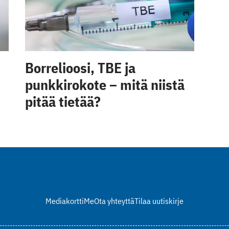
Borrelioosi, TBE ja
punkkirokote – mitä niistä
pitää tietää?
Mediakortti
Me
Ota yhteyttä
Tilaa uutiskirje