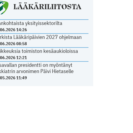
LÄÄKÄRILIITOSTA
ankohtaista yksityissektorilta
.06.2026 14:26
rkista Lääkäripäivien 2027 ohjelmaan
.06.2026 08:58
ikkeuksia toimiston kesäaukioloissa
.06.2026 12:21
savallan presidentti on myöntänyt
kkiatrin arvonimen Päivi Hietaselle
.05.2026 11:49