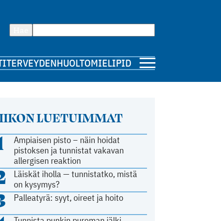
Hae
TI
TERVEYDENHUOLTO
MIELIPIDE
IIKON LUETUIMMAT
1
Ampiaisen pisto – näin hoidat
pistoksen ja tunnistat vakavan
allergisen reaktion
2
Läiskät iholla — tunnistatko, mistä
on kysymys?
3
Palleatyrä: syyt, oireet ja hoito
Tunnista punkin pureman jälki