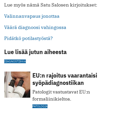
Lue myös nämä Satu Salosen kirjoitukset:
Valinnanvapaus jonottaa
Väärä diagnoosi vahingossa
Pidätkö potilastyöstä?
Lue lisää jutun aiheesta
DIAGNOSTIIKKA
EU:n rajoitus vaarantaisi
syöpädiagnostiikan
Patologit vastustavat EU:n
formaliinikieltoa.
PATOLOGIA