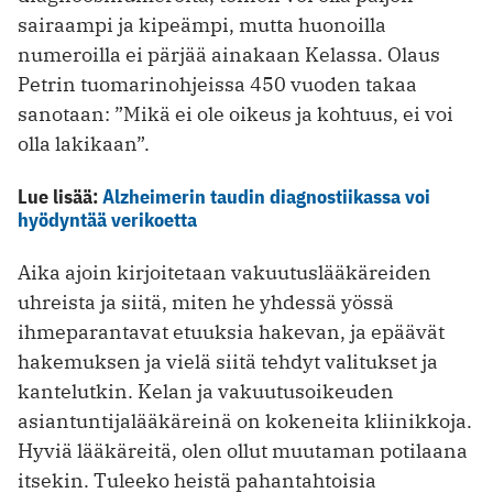
sairaampi ja kipeämpi, mutta huonoilla
numeroilla ei pärjää ainakaan Kelassa. Olaus
Petrin tuomarinohjeissa 450 vuoden takaa
sanotaan: ”Mikä ei ole oikeus ja kohtuus, ei voi
olla lakikaan”.
Lue lisää:
Alzheimerin taudin diagnostiikassa voi
hyödyntää verikoetta
Aika ajoin kirjoitetaan vakuutuslääkäreiden
uhreista ja siitä, miten he yhdessä yössä
ihmeparantavat etuuksia hakevan, ja epäävät
hakemuksen ja vielä siitä tehdyt valitukset ja
kantelutkin. Kelan ja vakuutusoikeuden
asiantuntijalääkäreinä on kokeneita kliinikkoja.
Hyviä lääkäreitä, olen ollut muutaman potilaana
itsekin. Tuleeko heistä pahantahtoisia