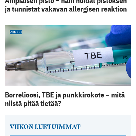
Ampiaisen pisto – näin hoidat pistoksen
ja tunnistat vakavan allergisen reaktion
PUNKKI
Borrelioosi, TBE ja punkkirokote – mitä
niistä pitää tietää?
VIIKON LUETUIMMAT