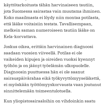
käyttötarkoitusta tähän harvinaiseen tautiin,
jota Suomessa sairastaa vain muutama ihminen.
Koko maailmasta ei löydy niin montaa potilasta,
että lääke voitaisiin testata. Tavallisempaan,
melkein saman numeroiseen tautiin lääke on
Kela-korvattava.
Joskus oikea, erittäin harvinainen diagnoosi
saadaan vuosien viiveellä. Potilas ei ole
vaikeiden kipujen ja oireiden vuoksi kyennyt
työhön ja on jäänyt työelämän ulkopuolelle.
Diagnoosin puuttuessa hän ei ole saanut
sairauspäivärahaa eikä työkyvyttömyyseläkettä,
ei myöskään työttömyyskorvausta vaan joutunut
sinnittelemään toimeentulotuella.
Kun yliopistosairaaloihin on vihdoinkin saatu