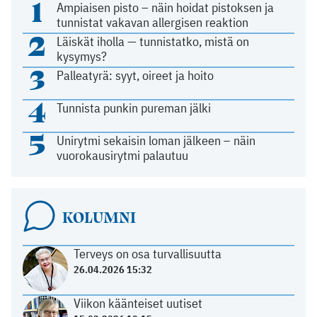
1
Ampiaisen pisto – näin hoidat pistoksen ja
tunnistat vakavan allergisen reaktion
2
Läiskät iholla — tunnistatko, mistä on
kysymys?
3
Palleatyrä: syyt, oireet ja hoito
4
Tunnista punkin pureman jälki
5
Unirytmi sekaisin loman jälkeen – näin
vuorokausirytmi palautuu
KOLUMNI
Terveys on osa turvallisuutta
26.04.2026 15:32
Viikon käänteiset uutiset