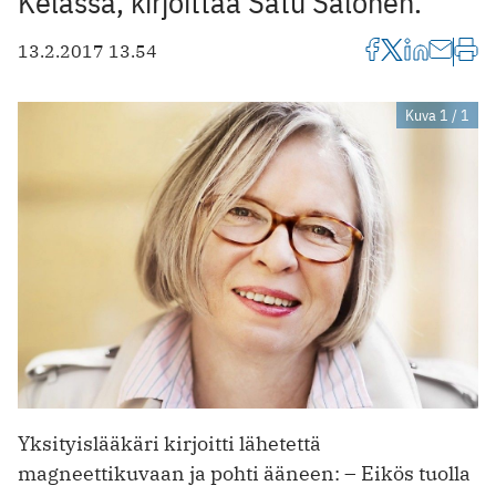
Kelassa, kirjoittaa Satu Salonen.
13.2.2017 13.54
Kuva 1 / 1
Yksityislääkäri kirjoitti lähetettä
magneettikuvaan ja pohti ääneen: – Eikös tuolla