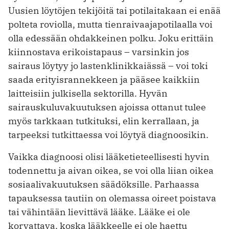
Uusien löytöjen tekijöitä tai potilaitakaan ei enää
polteta roviolla, mutta tienraivaajapotilaalla voi
olla edessään ohdakkeinen polku. Joku erittäin
kiinnostava erikoistapaus – varsinkin jos
sairaus löytyy jo lastenklinikkaiässä – voi toki
saada erityisrannekkeen ja pääsee kaikkiin
laitteisiin julkisella sektorilla. Hyvän
sairauskuluvakuutuksen ajoissa ottanut tulee
myös tarkkaan tutkituksi, elin kerrallaan, ja
tarpeeksi tutkittaessa voi löytyä diagnoosikin.
Vaikka diagnoosi olisi lääketieteellisesti hyvin
todennettu ja aivan oikea, se voi olla liian oikea
sosiaalivakuutuksen säädöksille. Parhaassa
tapauksessa tautiin on olemassa oireet poistava
tai vähintään lievittävä lääke. Lääke ei ole
korvattava, koska lääkkeelle ei ole haettu