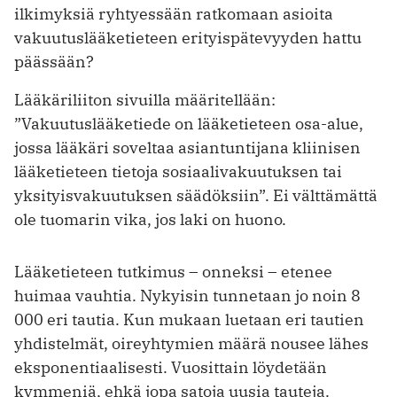
ilkimyksiä ryhtyessään ratkomaan asioita
vakuutuslääketieteen erityispätevyyden hattu
päässään?
Lääkäriliiton sivuilla määritellään:
”Vakuutuslääketiede on lääketieteen osa-alue,
jossa lääkäri soveltaa asiantuntijana kliinisen
lääketieteen tietoja sosiaalivakuutuksen tai
yksityisvakuutuksen säädöksiin”. Ei välttämättä
ole tuomarin vika, jos laki on huono.
Lääketieteen tutkimus – onneksi – etenee
huimaa vauhtia. Nykyisin tunnetaan jo noin 8
000 eri tautia. Kun mukaan luetaan eri tautien
yhdistelmät, oireyhtymien määrä nousee lähes
eksponentiaalisesti. Vuosittain löydetään
kymmeniä, ehkä jopa satoja uusia tauteja.