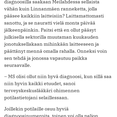
diagnoosilla saakaan Meilahdessa sellaista
vähän kuin Linnanmäen ranneketta, jolla
pääsee kaikkiin laitteisiin? Laittamattomasti
sanottu, ja se nauratti vielä monta päivää
jälkeenpäinkin. Paitsi että en ollut pääsyt
julkisella sektorilla muutaman kuukauden
jonotuksellakaan mihinkään laitteeseen ja
päättänyt mennä omalla rahalla. Onneksi voin
sen tehdä ja jonossa vapautuu paikka
seuraavalle.
– MS olisi ollut niin hyvä diagnoosi, kun sillä saa
niin hyvin kaikki etuudet, sanoi
terveyskeskuslääkäri ohimennen
potilastietojani selaillessaan.
Joillekin potilaille osuu hyviä
diagnoosinumeroita, toinen voi olla paljon