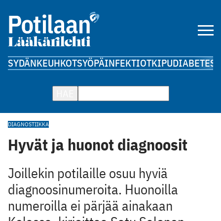
SYDÄN
KEUHKOT
SYÖPÄ
INFEKTIOT
KIPU
DIABETES
A
HAE
DIAGNOSTIIKKA
Hyvät ja huonot diagnoosit
Joillekin potilaille osuu hyviä
diagnoosinumeroita. Huonoilla
numeroilla ei pärjää ainakaan