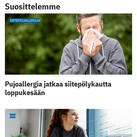
Suosittelemme
SIITEPÖLYALLERGIA
Pujoallergia jatkaa siitepölykautta
loppukesään
UNI