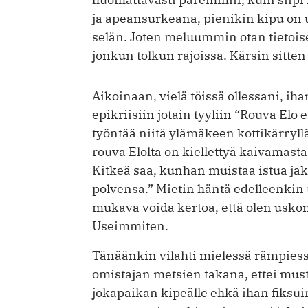
ja apeansurkeana, pienikin kipu on u
selän. Joten meluummin otan tietois
jonkun tolkun rajoissa. Kärsin sitte
Aikoinaan, vielä töissä ollessani, iha
epikriisiin jotain tyyliin “Rouva Elo 
työntää niitä ylämäkeen kottikärryll
rouva Elolta on kiellettyä kaivamast
Kitkeä saa, kunhan muistaa istua jak
polvensa.” Mietin häntä edelleenkin 
mukava voida kertoa, että olen uskon
Useimmiten.
Tänäänkin vilahti mielessä rämpiessä
omistajan metsien takana, ettei must
jokapaikan kipeälle ehkä ihan fiksui