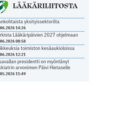
LÄÄKÄRILIITOSTA
ankohtaista yksityissektorilta
.06.2026 14:26
rkista Lääkäripäivien 2027 ohjelmaan
.06.2026 08:58
ikkeuksia toimiston kesäaukioloissa
.06.2026 12:21
savallan presidentti on myöntänyt
kkiatrin arvonimen Päivi Hietaselle
.05.2026 11:49