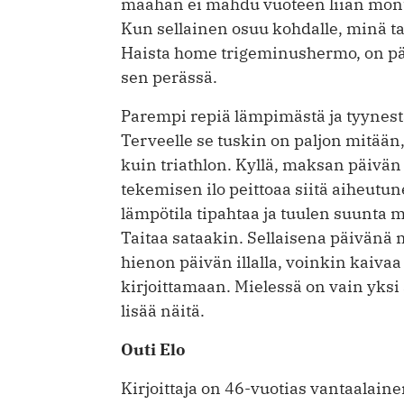
maahan ei mahdu vuoteen liian mont
Kun sellainen osuu kohdalle, minä 
Haista home trigeminushermo, on päi
sen perässä.
Parempi repiä lämpimästä ja tyynest
Terveelle se tuskin on paljon mitään
kuin triathlon. Kyllä, maksan päivän
tekemisen ilo peittoaa siitä aiheut
lämpötila tipahtaa ja tuulen suunta m
Taitaa sataakin. Sellaisena päivänä m
hienon päivän illalla, voinkin kaivaa 
kirjoittamaan. Mielessä on vain yksi a
lisää näitä.
Outi Elo
Kirjoit­taja on 46-vuotias vantaa­laine