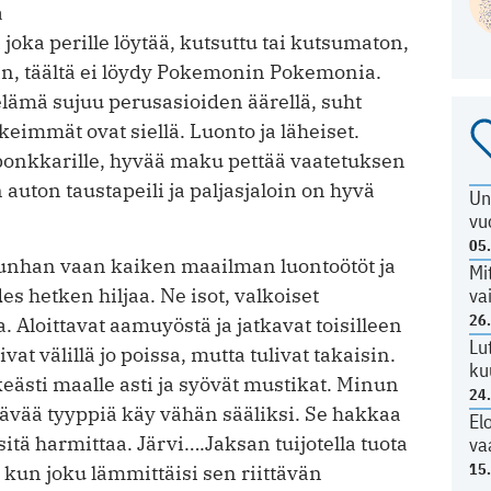
a
a joka perille löytää, kutsuttu tai kutsumaton,
an, täältä ei löydy Pokemonin Pokemonia.
lämä sujuu perusasioiden äärellä, suht
rkeimmät ovat siellä. Luonto ja läheiset.
ponkkarille, hyvää maku pettää vaatetuksen
 auton taustapeili ja paljasjaloin on hyvä
Un
vu
05
 Kunhan vaan kaiken maailman luontoötöt ja
Mi
va
edes hetken hiljaa. Ne isot, valkoiset
26
 Aloittavat aamuyöstä ja jatkavat toisilleen
Lu
vat välillä jo poissa, mutta tulivat takaisin.
ku
eästi maalle asti ja syövät mustikat. Minun
24
ävää tyyppiä käy vähän sääliksi. Se hakkaa
El
itä harmittaa. Järvi….Jaksan tuijotella tuota
va
15
kun joku lämmittäisi sen riittävän