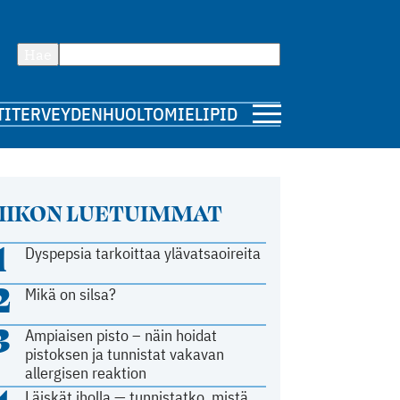
Hae
TI
TERVEYDENHUOLTO
MIELIPIDE
IIKON LUETUIMMAT
1
Dyspepsia tarkoittaa ylävatsaoireita
2
Mikä on silsa?
3
Ampiaisen pisto – näin hoidat
pistoksen ja tunnistat vakavan
allergisen reaktion
Läiskät iholla — tunnistatko, mistä