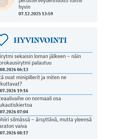
perusterveydenhuolto toimii
hyvin
07.12.2025 13:59
HYVINVOINTI
irytmi sekaisin loman jälkeen – näin
orokausirytmi palautuu
.08.2026 06:13
tä ovat minipillerit ja miten ne
ikuttavat?
.07.2026 19:16
teaalivaihe on normaali osa
ukautiskiertoa
.07.2026 07:04
ohiiri silmässä – ärsyttävä, mutta yleensä
araton vaiva
.07.2026 08:17