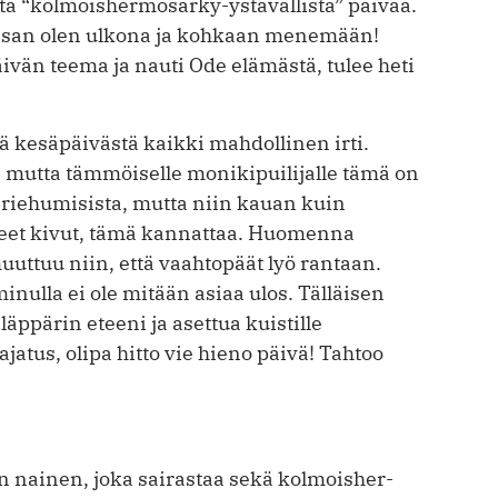
a “kolmoishermosärky-ystävällistä” päivää.
tasan olen ulkona ja kohkaan menemään!
vän teema ja nauti Ode elämästä, tulee heti
ä kesäpäivästä kaikki mahdollinen irti.
, mutta tämmöiselle monikipuilijalle tämä on
 riehumisista, mutta niin kauan kuin
uneet kivut, tämä kannattaa. Huomenna
uuttuu niin, että vaahtopäät lyö rantaan.
inulla ei ole mitään asiaa ulos. Tälläisen
läppärin eteeni ja asettua kuistille
jatus, olipa hitto vie hieno päivä! Tahtoo
n nai­nen, jo­ka sai­rastaa se­kä kolmois­her­