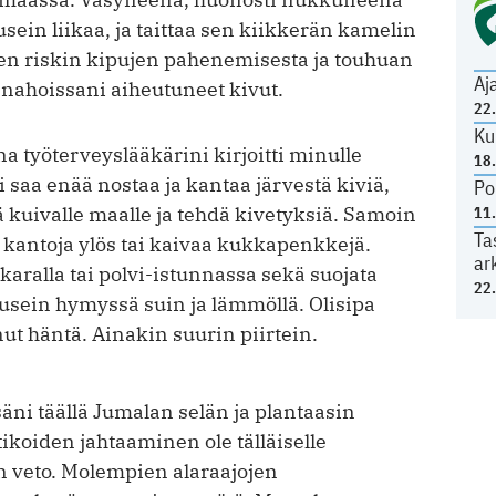
sein liikaa, ja taittaa sen kiikkerän kamelin
en riskin kipujen pahenemisesta ja touhuan
Aj
n nahoissani aiheutuneet kivut.
22
Ku
na työterveyslääkärini kirjoitti minulle
18
ei saa enää nostaa ja kantaa järvestä kiviä,
Po
ä kuivalle maalle ja tehdä kivetyksiä. Samoin
11
Ta
a kantoja ylös tai kaivaa kukkapenkkejä.
ar
karalla tai polvi-istunnassa sekä suojata
22
usein hymyssä suin ja lämmöllä. Olisipa
ut häntä. Ainakin suurin piirtein.
ni täällä Jumalan selän ja plantaasin
ikoiden jahtaaminen ole tälläiselle
n veto. Molempien alaraajojen