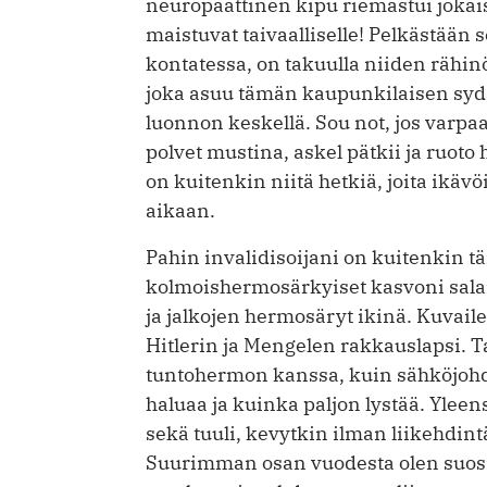
neuropaattinen kipu riemastui joka
maistuvat taivaalliselle! Pelkästään 
kontatessa, on takuulla niiden rähinö
joka asuu tämän kaupunkilaisen sydä
luonnon keskellä. Sou not, jos varpaa
polvet mustina, askel pätkii ja ruo
on kuitenkin niitä hetkiä, joita ikä
aikaan.
Pahin invalidisoijani on kuitenkin
kolmoishermosärkyiset kasvoni sala
ja jalkojen hermosäryt ikinä. Kuvailen
Hitlerin ja Mengelen rakkauslapsi. T
tuntohermon kanssa, kuin sähköjohdo
haluaa ja kuinka paljon lystää. Yleen
sekä tuuli, kevytkin ilman liikehdintä
Suurimman osan vuodesta olen suosio