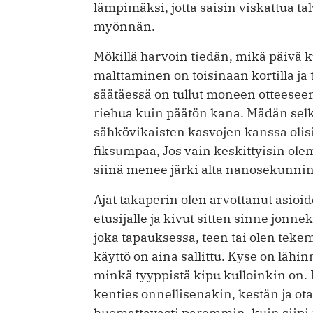
lämpimäksi, jotta saisin viskattua t
myönnän.
Mökillä harvoin tiedän, mikä päivä ku
malttaminen on toisinaan kortilla ja 
säätäessä on tullut moneen otteesee
riehua kuin päätön kana. Mädän selk
sähkövikaisten kasvojen kanssa olis
fiksumpaa, Jos vain keskittyisin olem
siinä menee järki alta nanosekunnin
Ajat takaperin olen arvottanut asio
etusijalle ja kivut sitten sinne jonn
joka tapauksessa, teen tai olen teke
käyttö on aina sallittu. Kyse on läh
minkä tyyppistä kipu kulloinkin on. 
kenties onnellisenakin, kestän ja o
huomattavasti paremmin, kuin siip