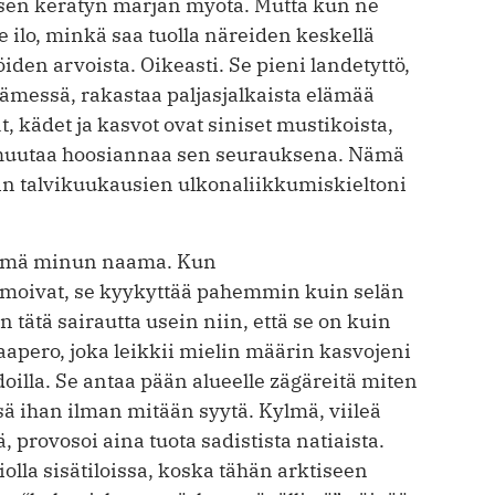
isen kerätyn marjan myötä. Mutta kun ne
se ilo, minkä saa tuolla näreiden keskellä
iden arvoista. Oikeasti. Se pieni landetyttö,
messä, rakastaa paljasjalkaista elämää
t, kädet ja kasvot ovat siniset mustikoista,
to huutaa hoosiannaa sen seurauksena. Nämä
vöin talvikuukausien ulkonaliikkumiskieltoni
 tämä minun naama. Kun
moivat, se kyykyttää pahemmin kuin selän
 tätä sairautta usein niin, että se on kuin
aapero, joka leikkii mielin määrin kasvojeni
illa. Se antaa pään alueelle zägäreitä miten
sä ihan ilman mitään syytä. Kylmä, viileä
, provosoi aina tuota sadistista natiaista.
lla sisätiloissa, koska tähän arktiseen