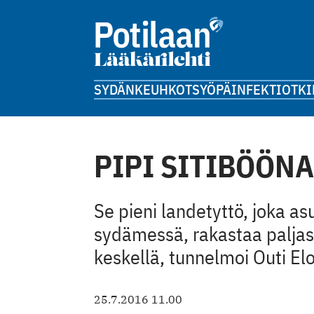
SYDÄN
KEUHKOT
SYÖPÄ
INFEKTIOT
KI
PIPI SITIBÖÖN
Se pieni landetyttö, joka a
sydämessä, rakastaa paljas
keskellä, tunnelmoi Outi Elo
25.7.2016 11.00