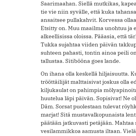
Saarimaahan. Siellä mutkikas, kape
tie vie niin syvälle, että kuka tahans
ansaitsee pullakahvit. Korvessa olla
Etsitty on. Muu maailma unohtuu ja e
alkeellisissa oloissa. Pääasia, että tä
Tukka sujahtaa viiden päivän takku
suhteen pahasti, tontin ainoa peili on
tallustaa. Sitibööna goes lande.
On ihana olla keskellä hiljaisuutta.
trööttäilijät malttaisivat joskus olla 
kiljukaulat on pahimpia mölyapinoita.
huutelua läpi päivän. Sopisivat! Ne oli
Däm. Sorsat puolestaan tulevat röyhk
marjat! Sitä mustavalkopunaista lent
päätään jatkuvasti petäjään. Mahtaa s
vesilammikkoa aamusta iltaan. Vielä 