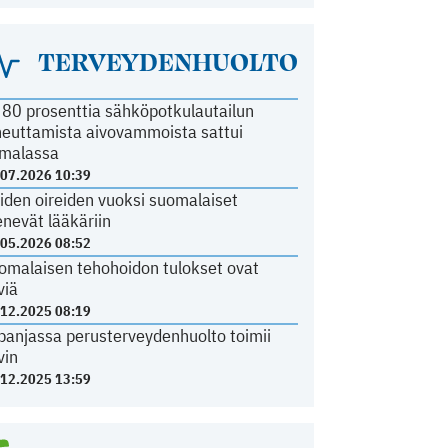
TERVEYDENHUOLTO
i 80 prosenttia sähköpotkulautailun
heuttamista aivovammoista sattui
malassa
.07.2026 10:39
iden oireiden vuoksi suomalaiset
nevät lääkäriin
.05.2026 08:52
omalaisen tehohoidon tulokset ovat
viä
.12.2025 08:19
panjassa perusterveydenhuolto toimii
vin
.12.2025 13:59