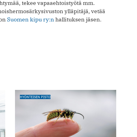
h­tymää, te­kee vapaaeh­tois­työtä mm.
­her­mo­sär­ky­si­vuston yllä­pi­täjä, ve­tää
 on
Suo­men ki­pu ry:n
halli­tuksen jä­sen.
HYÖNTEISEN PISTO