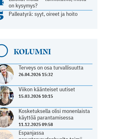
4
on kysymys?
5
Palleatyrä: syyt, oireet ja hoito
KOLUMNI
Terveys on osa turvallisuutta
26.04.2026 15:32
Viikon käänteiset uutiset
15.03.2026 10:15
Kosketuksella olisi monenlaista
käyttöä parantamisessa
11.12.2025 09:58
Espanjassa