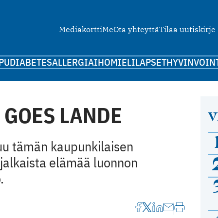
Mediakortti
Me
Ota yhteyttä
Tilaa uutiskirje
PU
DIABETES
ALLERGIA
IHO
MIELI
LAPSET
HYVINVOIN
A GOES LANDE
V
suu tämän kaupunkilaisen
jalkaista elämää luonnon
.