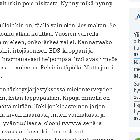
alviturkin pois niskasta. Nynny mikä nynny,
lloinkin on, täällä vain olen. Jos maltan. Se
touhujalkaa kutittaa. Vuosien varrella
Yl
ai
n mieleen, onko järkeä vai ei. Kannattaako
hu
äni, irtojäsenisen EDS-kroppani ja
03
i huomattavasti helpompaa, luultavasti myös
Nä
aan rauhassa. Relaisin täpöllä. Mutta juuri
me
.
04
Su
iden tärkeysjärjestyksessä mielenterveyden
hy
ekin, listan loppupäähän. Kipuja minulla on
15
Es
mättä mitään. Toki jonkinasteinen järjen
hy
innä kivun määrästä, miten voimakasta ja
07
Hyväntuulisena, olooni tyytyväisenä ja
tan vastaan kovatkin hermokivut
i maassa. Väsyneenä, huonosti nukkuneena