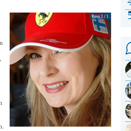
Kuva 1 / 1
in
,
n
n.