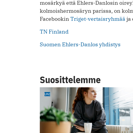
mo­särkyä et­tä Ehlers-Dan­losin oirey
kolmois­her­mo­säryn pa­rissa, on kolmois
Face­bookin
Tri­get-ver­tais­ryhmää
ja
TN Fin­land
Suo­men Ehlers-Danlos yh­distys
Suosittelemme
UNI