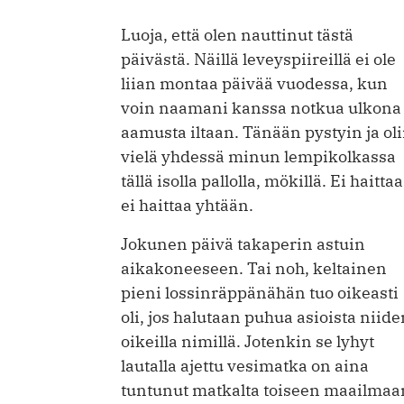
Luoja, että olen nauttinut tästä
päivästä. Näillä leveyspiireillä ei ole
liian montaa päivää vuodessa, kun
voin naamani kanssa notkua ulkona
aamusta iltaan. Tänään pystyin ja ol
vielä yhdessä minun lempikolkassa
tällä isolla pallolla, mökillä. Ei haittaa
ei haittaa yhtään.
Jokunen päivä takaperin astuin
aikakoneeseen. Tai noh, keltainen
pieni lossinräppänähän tuo oikeasti
oli, jos halutaan puhua asioista niide
oikeilla nimillä. Jotenkin se lyhyt
lautalla ajettu vesimatka on aina
tuntunut matkalta toiseen maailmaa