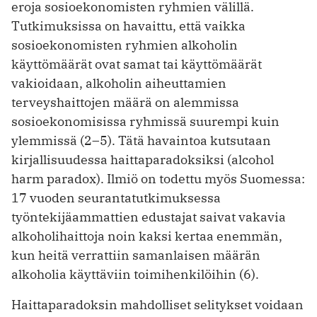
eroja sosioekonomisten ryhmien välillä.
Tutkimuksissa on havaittu, että vaikka
sosioekonomisten ryhmien alkoholin
käyttömäärät ovat samat tai käyttömäärät
vakioidaan, alkoholin aiheuttamien
terveyshaittojen määrä on alemmissa
sosioekonomisissa ryhmissä suurempi kuin
ylemmissä (2–5). Tätä havaintoa kutsutaan
kirjallisuudessa haittaparadoksiksi (alcohol
harm paradox). Ilmiö on todettu myös Suomessa:
17 vuoden seurantatutkimuk­sessa
työntekijäammattien edustajat saivat vakavia
alkoholihaittoja noin kaksi kertaa enemmän,
kun heitä verrattiin samanlaisen määrän
alkoholia käyttäviin toimihenkilöihin (6).
Haittaparadoksin mahdolliset selitykset voidaan