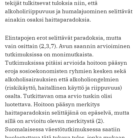
tekijät tulkitsevat tuloksia niin, että
alkoholiriippuvuus ja humalajuominen selittävät
ainakin osaksi haittaparadoksia.
Elintapojen erot selittävät paradoksia, mutta
vain osittain (2,3,7). Avun saannin arvioiminen
tutkimuksissa on monimutkaista.
Tutkimuksissa pitäisi arvioida hoitoon pääsyn
eroja sosio­ekonomisten ryhmien kesken sekä
alkoholisairauksien että alkoholiongelmien
(riskikäyttö, haitallinen käyttö ja riippuvuus)
osalta. Tutkittavan oma arvio tuskin olisi
luotettava. Hoitoon pääsyn merkitys
haittaparadoksin selittäjänä on epäselvä, mutta
sillä on arvioitu olevan merkitystä (2).
Suomalaisessa väestötutkimuksessa saatiin
huolestuttava tätä tukeva tulos, jonka mukaan