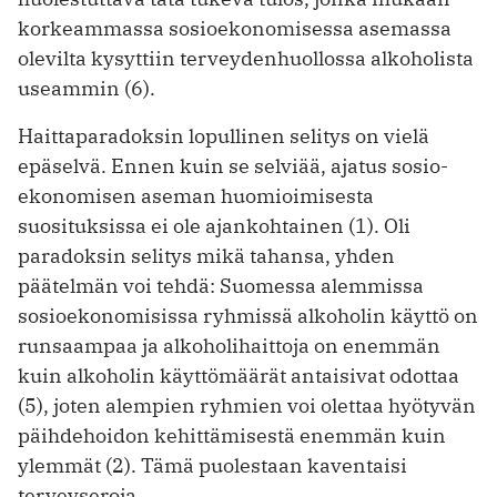
korkeammassa sosioekonomisessa asemassa
olevilta kysyttiin terveydenhuollossa alkoholista
useammin (6).
Haittaparadoksin lopullinen selitys on vielä
epäselvä. Ennen kuin se selviää, ajatus sosio­
ekonomisen aseman huomioimisesta
suosituksissa ei ole ajankohtainen (1). Oli
paradoksin selitys mikä tahansa, yhden
päätelmän voi tehdä: Suomessa alemmissa
sosioekonomisissa ryhmissä alkoholin käyttö on
runsaampaa ja alkoholihaittoja on enemmän
kuin alkoholin käyttömäärät antaisivat odottaa
(5), joten alempien ryhmien voi olettaa hyötyvän
päihdehoidon kehittämisestä enemmän kuin
ylemmät (2). Tämä puolestaan kaventaisi
terveyseroja.