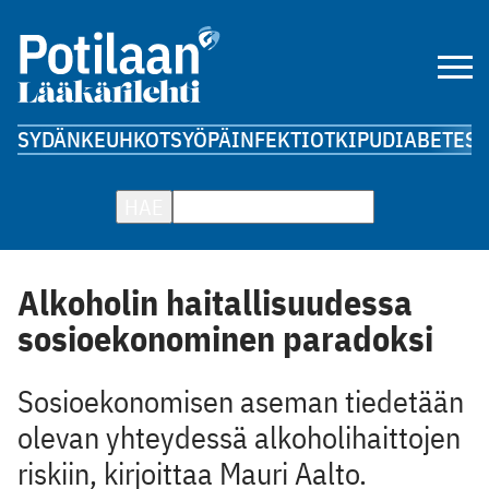
SYDÄN
KEUHKOT
SYÖPÄ
INFEKTIOT
KIPU
DIABETES
A
HAE
Alkoholin haitallisuudessa
sosioekonominen paradoksi
Sosioekonomisen aseman tiedetään
olevan yhteydessä alkoholihaittojen
riskiin, kirjoittaa Mauri Aalto.