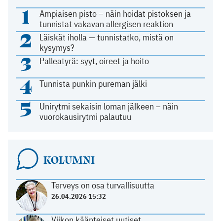
1
Ampiaisen pisto – näin hoidat pistoksen ja
tunnistat vakavan allergisen reaktion
2
Läiskät iholla — tunnistatko, mistä on
kysymys?
3
Palleatyrä: syyt, oireet ja hoito
4
Tunnista punkin pureman jälki
5
Unirytmi sekaisin loman jälkeen – näin
vuorokausirytmi palautuu
KOLUMNI
Terveys on osa turvallisuutta
26.04.2026 15:32
Viikon käänteiset uutiset