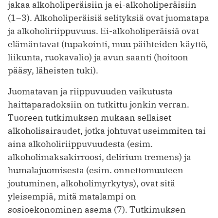
jakaa alkoholiperäisiin ja ei-alkoholiperäisiin
(1–3). Alkoholiperäisiä selityksiä ovat juomatapa
ja alkoholiriippuvuus. Ei-alkoholiperäisiä ovat
elämäntavat (tupakointi, muu päihteiden käyttö,
liikunta, ruokavalio) ja avun saanti (hoitoon
pääsy, läheisten tuki).
Juomatavan ja riippuvuuden vaikutusta
haittaparadoksiin on tutkittu jonkin verran.
Tuoreen tutkimuksen mukaan sellaiset
alkoholisairaudet, jotka johtuvat useimmiten tai
aina alkoholiriippuvuudesta (esim.
alkoholimaksakirroosi, delirium tremens) ja
humalajuomisesta (esim. onnettomuuteen
joutuminen, alkoholimyrkytys), ovat sitä
yleisempiä, mitä matalampi on
sosioekonominen asema (7). Tutkimuksen