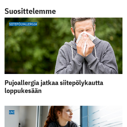
Suosittelemme
SIITEPÖLYALLERGIA
Pujoallergia jatkaa siitepölykautta
loppukesään
UNI