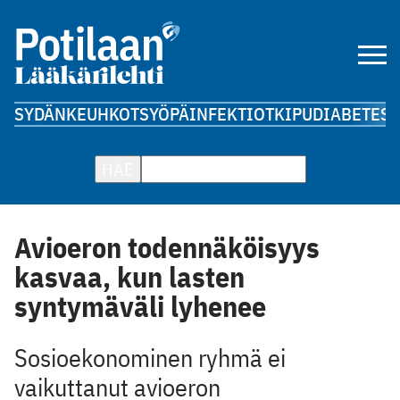
SYDÄN
KEUHKOT
SYÖPÄ
INFEKTIOT
KIPU
DIABETES
A
HAE
Avioeron todennäköisyys
kasvaa, kun lasten
syntymäväli lyhenee
Sosioekonominen ryhmä ei
vaikuttanut avioeron