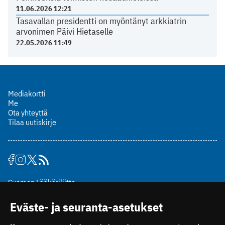
11.06.2026 12:21
Tasavallan presidentti on myöntänyt arkkiatrin
arvonimen Päivi Hietaselle
22.05.2026 11:49
Mediakortti
Me
Ota yhteyttä
Tilaa uutiskirje
Suomen Lääkäriliitto
Mäkelänkatu 2, PL 49
Eväste- ja seuranta-asetukset
00510 Helsinki
puh. (09) 393 091