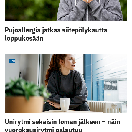
Pujoallergia jatkaa siitepölykautta
loppukesään
UNI
Unirytmi sekaisin loman jälkeen – näin
vuorokausirytmi palautuu