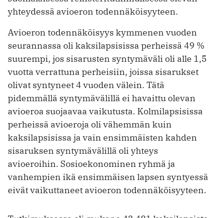
yhteydessä avioeron toden­näköisyyteen.
Avioeron todennäköisyys kymmenen vuoden
seurannassa oli kaksilapsisissa perheissä 49 %
suurempi, jos sisarusten syntymäväli oli alle 1,5
vuotta verrattuna perheisiin, joissa sisarukset
olivat syntyneet 4 vuoden välein. Tätä
pidemmällä syntymävälillä ei havaittu olevan
avioeroa suojaavaa vaikutusta. Kolmi­lapsisissa
perheissä avioeroja oli vähemmän kuin
kaksilapsisissa ja vain ensimmäisten kahden
sisaruksen syntymä­välillä oli yhteys
avioeroihin. Sosioekonominen ryhmä ja
vanhempien ikä ensimmäisen lapsen syntyessä
eivät vaikuttaneet avioeron todennäköisyyteen.