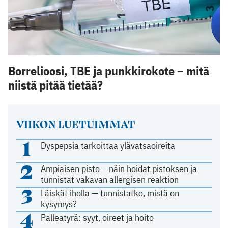
Borrelioosi, TBE ja punkkirokote – mitä
niistä pitää tietää?
VIIKON LUETUIMMAT
1
Dyspepsia tarkoittaa ylävatsaoireita
2
Ampiaisen pisto – näin hoidat pistoksen ja
tunnistat vakavan allergisen reaktion
3
Läiskät iholla — tunnistatko, mistä on
kysymys?
4
Palleatyrä: syyt, oireet ja hoito