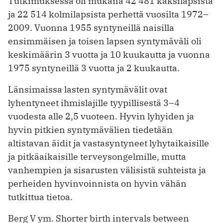
Tutkimuksessa oli mukana 42 481 kaksilapsista
ja 22 514 kolmilapsista perhettä vuosilta 1972–
2009. Vuonna 1955 syntyneillä naisilla
ensimmäisen ja toisen lapsen syntymäväli oli
keski­määrin 3 vuotta ja 10 kuukautta ja vuonna
1975 syntyneillä 3 vuotta ja 2 kuukautta.
Länsimaissa lasten syntymävälit ovat
lyhentyneet ihmislajille tyypillisestä 3–4
vuodesta alle 2,5 vuoteen. Hyvin lyhyiden ja
hyvin pitkien syntymävälien tiedetään
altistavan äidit ja vastasyntyneet lyhyt­aikaisille
ja pitkäaikaisille terveysongelmille, mutta
vanhempien ja sisarusten välisistä suhteista ja
perheiden hyvinvoinnista on hyvin vähän
tutkittua tietoa.
Berg V ym. Shorter birth intervals between