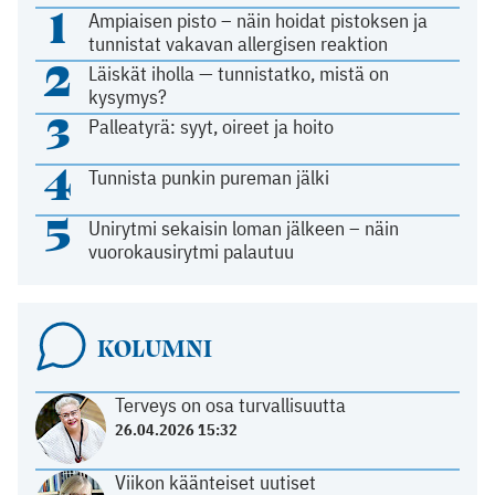
1
Ampiaisen pisto – näin hoidat pistoksen ja
tunnistat vakavan allergisen reaktion
2
Läiskät iholla — tunnistatko, mistä on
kysymys?
3
Palleatyrä: syyt, oireet ja hoito
4
Tunnista punkin pureman jälki
5
Unirytmi sekaisin loman jälkeen – näin
vuorokausirytmi palautuu
KOLUMNI
Terveys on osa turvallisuutta
26.04.2026 15:32
Viikon käänteiset uutiset