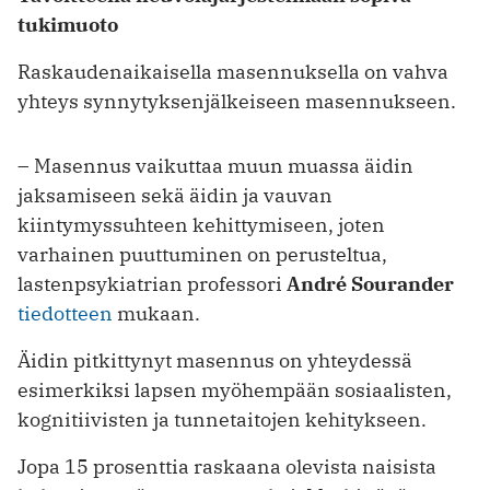
tukimuoto
Raskaudenaikaisella masennuksella on vahva
yhteys synnytyksenjälkeiseen masennukseen.
– Masennus vaikuttaa muun muassa äidin
jaksamiseen sekä äidin ja vauvan
kiintymyssuhteen kehittymiseen, joten
varhainen puuttuminen on perusteltua,
lastenpsykiatrian professori
André Sourander
tiedotteen
mukaan.
Äidin pitkittynyt masennus on yhteydessä
esimerkiksi lapsen myöhempään sosiaalisten,
kognitiivisten ja tunnetaitojen kehitykseen.
Jopa 15 prosenttia raskaana olevista naisista