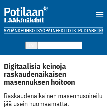
SYDÄN
KEUHKOT
SYÖPÄ
INFEKTIOT
KIPU
DIABETES
A
HAE
Digitaalisia keinoja
raskaudenaikaisen
masennuksen hoitoon
Raskaudenaikainen masennusoireilu
jää usein huomaamatta.