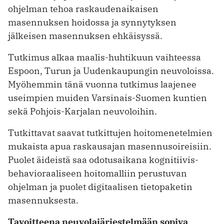
ohjelman tehoa raskaudenaikaisen
masennuksen hoidossa ja synnytyksen
jälkeisen masennuksen ehkäisyssä.
Tutkimus alkaa maalis-huhtikuun vaihteessa
Espoon, Turun ja Uudenkaupungin neuvoloissa.
Myöhemmin tänä vuonna tutkimus laajenee
useimpien muiden Varsinais-Suomen kuntien
sekä Pohjois-Karjalan neuvoloihin.
Tutkittavat saavat tutkittujen hoitomenetelmien
mukaista apua raskausajan masennusoireisiin.
Puolet äideistä saa odotusaikana kognitiivis-
behavioraaliseen hoitomalliin perustuvan
ohjelman ja puolet digitaalisen tietopaketin
masennuksesta.
Tavoitteena neuvolajärjestelmään sopiva