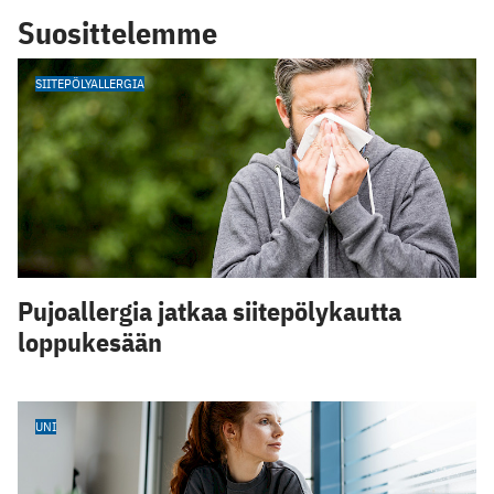
Suosittelemme
SIITEPÖLYALLERGIA
Pujoallergia jatkaa siitepölykautta
loppukesään
UNI