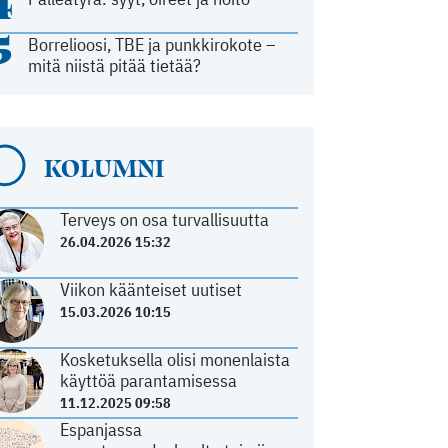
4
5
Borrelioosi, TBE ja punkkirokote –
mitä niistä pitää tietää?
KOLUMNI
Terveys on osa turvallisuutta
26.04.2026 15:32
Viikon käänteiset uutiset
15.03.2026 10:15
Kosketuksella olisi monenlaista
käyttöä parantamisessa
11.12.2025 09:58
Espanjassa