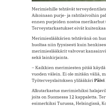
Merimiehille tehtävät terveydentilata
Aikoinaan purje- ja rahtilaivoihin p
ennen purjeiden nostoa merikarhut ta
Terveystarkastukset eivät kuitenkaan 
Merimieslääkärien tehtävänä on huoleh
huoltaa niin fyysisesti kuin henkise
merimieslääkärit valvovat kansainvä
sekä lainkirjainta.
– Kaikkien merimiesten pitää käydä
vuoden välein. Ei ole mitään väliä,
Työterveyslaitoksen ylilääkäri
Päivi
Alkutarkastus merimiehiksi halajav
joita on Suomessa 12 kappaletta. Ter
esimerkiksi Turussa, Helsingissä, 