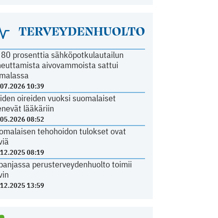
TERVEYDENHUOLTO
i 80 prosenttia sähköpotkulautailun
heuttamista aivovammoista sattui
malassa
.07.2026 10:39
iden oireiden vuoksi suomalaiset
nevät lääkäriin
.05.2026 08:52
omalaisen tehohoidon tulokset ovat
viä
.12.2025 08:19
panjassa perusterveydenhuolto toimii
vin
.12.2025 13:59