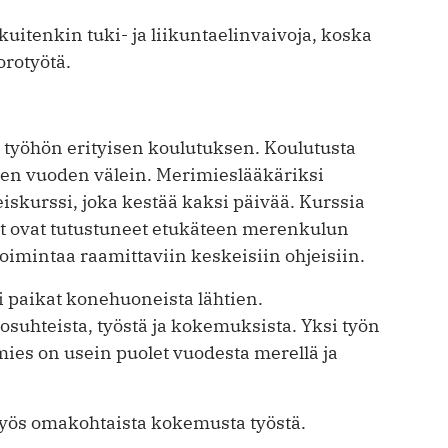
uitenkin tuki- ja liikuntaelinvaivoja, koska
orotyötä.
työhön erityisen koulutuksen. Koulutusta
den vuoden välein. Merimieslääkäriksi
keiskurssi, joka kestää kaksi päivää. Kurssia
ijät ovat tutustuneet etukäteen merenkulun
i­toimintaa raamittaviin keskeisiin ohjeisiin.
i paikat konehuoneista lähtien.
osuhteista, työstä ja kokemuksista. Yksi työn
rimies on usein puolet vuodesta merellä ja
yös omakohtaista kokemusta työstä.