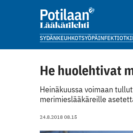
SYDÄN
KEUHKOT
SYÖPÄ
INFEKTIOT
KI
He huolehtivat m
Heinäkuussa voimaan tullut l
merimieslääkäreille asetett
24.8.2018 08.15