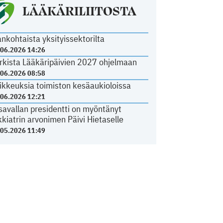
LÄÄKÄRILIITOSTA
ankohtaista yksityissektorilta
.06.2026 14:26
rkista Lääkäripäivien 2027 ohjelmaan
.06.2026 08:58
ikkeuksia toimiston kesäaukioloissa
.06.2026 12:21
savallan presidentti on myöntänyt
kkiatrin arvonimen Päivi Hietaselle
.05.2026 11:49