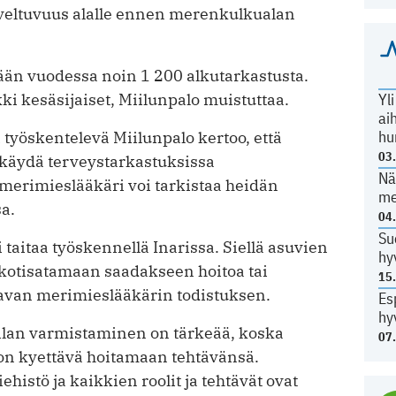
oveltuvuus alalle ennen merenkulkualan
än vuodessa noin 1 200 alkutarkastusta.
Yl
i kesäsijaiset, Miilunpalo muistuttaa.
ai
hu
yöskentelevä Miilunpalo kertoo, että
03
 käydä terveystarkastuksissa
Nä
erimieslääkäri voi tarkistaa heidän
me
a.
04
Su
aitaa työskennellä Inarissa. Siellä asuvien
hy
a kotisatamaan saadakseen hoitoa tai
15
tavan merimieslääkärin todistuksen.
Es
hy
ilan varmistaminen on tärkeää, koska
07
on kyettävä hoitamaan tehtävänsä.
histö ja kaikkien roolit ja tehtävät ovat