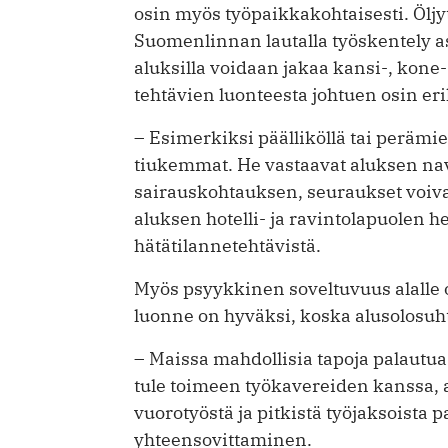
osin myös työpaikkakohtaisesti. Öljyt
Suomenlinnan lautalla työskentely a
aluksilla voidaan jakaa kansi-, kone- 
tehtävien luonteesta johtuen osin er
– Esimerkiksi päälliköllä tai perämie
tiukemmat. He vastaavat aluksen navi
sairauskohtauksen, seuraukset voivat
aluksen hotelli- ja ravintolapuolen h
hätätilannetehtävistä.
Myös psyykkinen soveltuvuus alalle 
luonne on hyväksi, koska alusolosuh
– Maissa mahdollisia tapoja palautua t
tule toimeen työkavereiden kanssa, a
vuorotyöstä ja pitkistä työjaksoista
yhteensovittaminen.