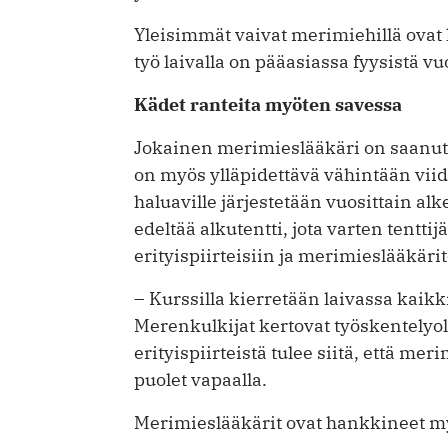
Yleisimmät vaivat merimiehillä ovat k
työ laivalla on pääasiassa fyysistä vu
Kädet ranteita myöten savessa
Jokainen merimieslääkäri on saanut 
on myös ylläpidettävä vähintään vii
haluaville järjestetään vuosittain al
edeltää alkutentti, jota varten tentt
erityispiirteisiin ja meri­mies­lääkär
– Kurssilla kierretään laivassa kaikk
Merenkulkijat kertovat työskentelyol
erityispiirteistä tulee siitä, että me
puolet vapaalla.
Merimieslääkärit ovat hankkineet m