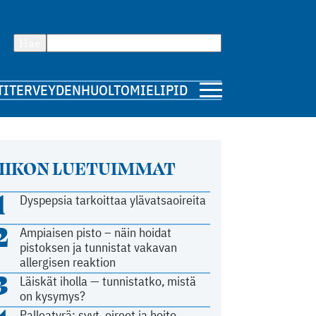
Hae
TI
TERVEYDENHUOLTO
MIELIPIDE
IIKON LUETUIMMAT
1
Dyspepsia tarkoittaa ylävatsaoireita
2
Ampiaisen pisto – näin hoidat
pistoksen ja tunnistat vakavan
allergisen reaktion
3
Läiskät iholla — tunnistatko, mistä
on kysymys?
Palleatyrä: syyt, oireet ja hoito