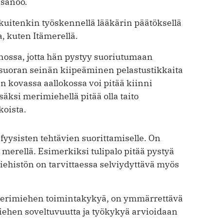
 sanoo.
kuitenkin työskennellä lääkärin päätöksellä
a, kuten Itämerellä.
nossa, jotta hän pystyy suoriutumaan
tysuoran seinän kiipeäminen pelastustikkaita
n kovassa aallokossa voi pitää kiinni
säksi merimiehellä pitää olla taito
koista.
 fyysisten tehtävien suorittamiselle. On
u merellä. Esimerkiksi tulipalo pitää pystyä
histön on tarvittaessa selviydyttävä myös
 merimiehen toimintakykyä, on ymmärrettävä
iehen soveltuvuutta ja työkykyä arvioidaan