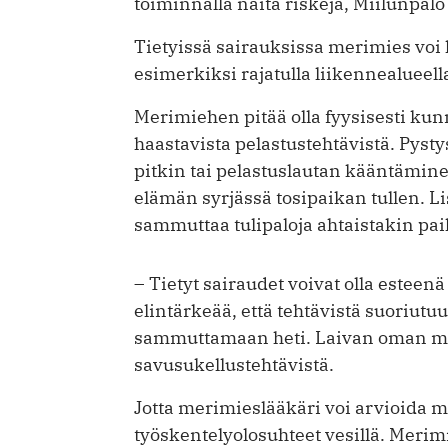
toiminnalla näitä riskejä, Miilunpalo
Tietyissä sairauksissa merimies voi 
esimerkiksi rajatulla liikennealueell
Merimiehen pitää olla fyysisesti kun
haastavista pelastustehtävistä. Pys
pitkin tai pelastuslautan kääntämine
elämän syrjässä tosipaikan tullen. Li
sammuttaa tulipaloja ahtaistakin pai
– Tietyt sairaudet voivat olla esteenä
elintärkeää, että tehtävistä suoriutu
sammuttamaan heti. Laivan oman mie
savusukellustehtävistä.
Jotta merimieslääkäri voi arvioida
työskentelyolosuhteet vesillä. Merim