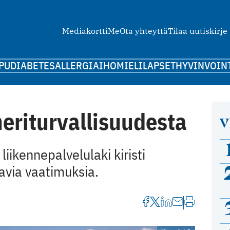
Mediakortti
Me
Ota yhteyttä
Tilaa uutiskirje
PU
DIABETES
ALLERGIA
IHO
MIELI
LAPSET
HYVINVOIN
eriturvallisuudesta
V
iikennepalvelulaki kiristi
avia vaatimuksia.