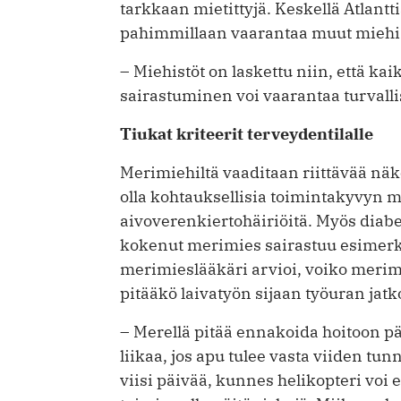
tarkkaan mietittyjä. Keskellä Atlantt
pahimmillaan vaarantaa muut miehis
– Miehistöt on laskettu niin, että k
sairastuminen voi vaarantaa turvalli
Tiukat kriteerit terveydentilalle
Merimiehiltä vaaditaan riittävää näkö
olla kohtauksellisia toimintakyvyn m
aivoverenkiertohäiriöitä. Myös diabe
kokenut merimies sairastuu esimerki
merimieslääkäri arvioi, voiko merimi
pitääkö laivatyön ­sijaan työuran jat
– Merellä pitää ennakoida hoitoon pä
liikaa, jos apu tulee vasta viiden tu
viisi päivää, kunnes helikopteri v