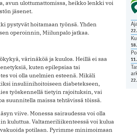
ia, avun ulottumattomissa, heikko lenkki voi
tön jäsenet.
Aj
aikki pystyvät hoitamaan työnsä. Yhden
22
sen operoinnin, Miilunpalo jatkaa.
Ku
18
Po
­kykyä, värinäköä ja kuuloa. Heillä ei saa
11
Ta
enetyksiä, kuten epilepsiaa tai
ar
tes voi olla unelmien esteenä. Mikäli
22
ksi insuliinihoitoiseen diabetekseen,
es työskennellä tietyin rajoituksin, vai
koa suunnitella maissa tehtävissä töissä.
äsyn viive. Monessa sairaudessa voi olla
nnin kuluttua. Valtameriliikenteessä voi kulua
oi evakuoida potilaan. Pyrimme minimoimaan