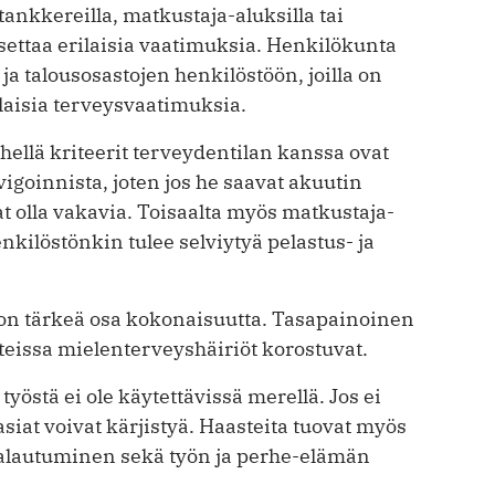
ankkereilla, matkustaja-aluksilla tai
settaa erilaisia vaatimuksia. Henkilökunta
ja talousosastojen henkilöstöön, joilla on
ilaisia terveysvaatimuksia.
hellä kriteerit terveydentilan kanssa ovat
goinnista, joten jos he saavat akuutin
 ­olla vakavia. Toisaalta myös matkustaja-
enkilöstönkin tulee selviytyä pelastus- ja
on tärkeä osa kokonaisuutta. Tasapainoinen
teissa mielenterveyshäiriöt korostuvat.
yöstä ei ole käytettävissä merellä. Jos ei
siat voivat kärjistyä. Haasteita tuovat myös
 palautuminen sekä työn ja perhe-elämän