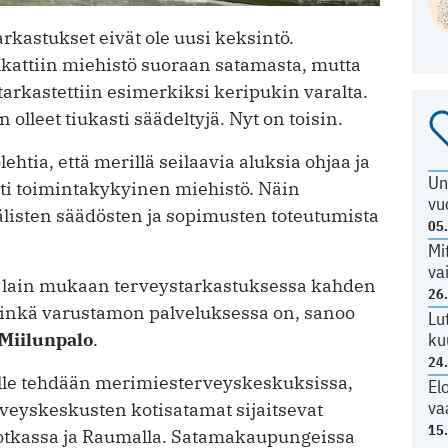
rkastukset eivät ole uusi keksintö.
alkattiin miehistö suoraan satamasta, mutta
rkastettiin esimerkiksi ­keripukin varalta.
olleet tiukasti säädeltyjä. Nyt on toisin.
tia, että merillä seilaavia aluksia ohjaa ja
Un
sti toimintakykyinen miehistö. Näin
vu
listen säädösten ja sopimusten toteutumista
05
Mi
va
 lain mukaan terveystarkastuksessa kahden
26
 minkä varustamon palveluksessa on, sanoo
Lu
ku
 Miilunpalo
.
24
ille tehdään merimiesterveyskeskuksissa,
El
va
­veyskeskusten kotisatamat sijaitsevat
15
Kotkassa ja Raumalla. Satamakaupungeissa