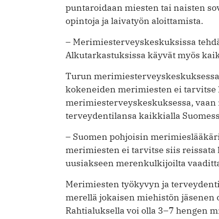
puntaroidaan miesten tai naisten s
opintoja ja laivatyön aloittamista.
– Merimiesterveyskeskuksissa tehdä
Alkutarkastuksissa käyvät myös kaikk
Turun merimiesterveyskeskuksessa t
kokeneiden merimiesten ei tarvitse
merimiesterveyskeskuksessa, vaan m
terveydentilansa kaikkialla Suomess
– Suomen pohjoisin merimieslääkäri t
merimiesten ei tarvitse siis reissat
uusiakseen merenkulkijoilta vaadit
Merimiesten työkyvyn ja terveyden­t
merellä jokaisen miehistön jäsenen 
Rahtialuksella voi olla 3–7 hengen mie