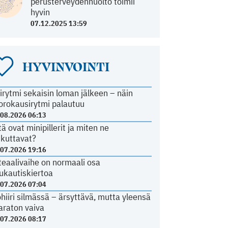
perusterveydenhuolto toimii
hyvin
07.12.2025 13:59
HYVINVOINTI
irytmi sekaisin loman jälkeen – näin
orokausirytmi palautuu
.08.2026 06:13
tä ovat minipillerit ja miten ne
ikuttavat?
.07.2026 19:16
teaalivaihe on normaali osa
ukautiskiertoa
.07.2026 07:04
ohiiri silmässä – ärsyttävä, mutta yleensä
araton vaiva
.07.2026 08:17