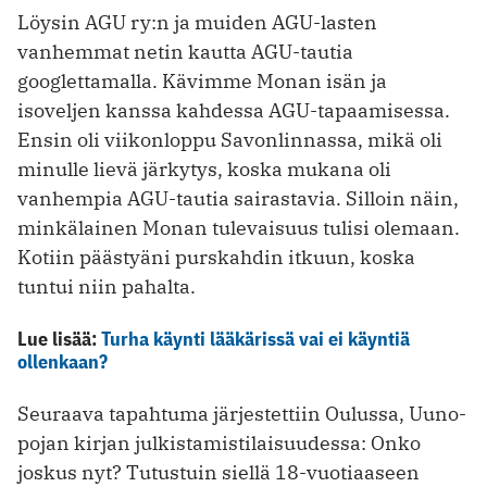
Löysin AGU ry:n ja muiden AGU-lasten
vanhemmat netin kautta AGU-tautia
googlettamalla. Kävimme Monan isän ja
isoveljen kanssa kahdessa AGU-tapaamisessa.
Ensin oli viikonloppu ­Savonlinnassa, mikä oli
minulle lievä järkytys, koska mukana oli
vanhempia AGU-tautia sairastavia. Silloin näin,
minkälainen Monan tulevaisuus tulisi olemaan.
Kotiin päästyäni purskahdin itkuun, koska
tuntui niin pahalta.
Lue lisää:
Turha käynti lääkärissä vai ei käyntiä
ollenkaan?
Seuraava tapahtuma järjestettiin ­Oulussa, Uuno-
pojan kirjan julkistamistilaisuudessa: Onko
joskus nyt? Tutustuin siellä 18-vuotiaaseen