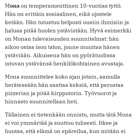
M
ona
on temperamenttinen 10-vuotias tyttö.
Hän on erittäin sosiaalinen, eikä ujostele
ketään. Hän tutustuu helposti uusiin ihmisiin ja
haluaa pitää huolen ystävistään. Hyvä esimerkki
on Monan tulevaisuuden suunnitelmat: hän
aikoo ostaa ison talon, jonne muuttaa hänen
ystäviään. Aikuisena hän on pyörätuolissa
istuvan ystävänsä henkilökohtainen avustaja.
Mona suunnittelee koko ajan jotain, aamulla
herätessään hän saattaa keksiä, että perustaa
pizzerian ja pitää kirppu­torin. Työvuorot ja
hinnasto suunnitellaan heti.
Tällainen ei tietenkään onnistu, mutta tätä Mona
ei voi ymmärtää ja suuttuu tulisesti. Itkee ja
huutaa, että elämä on epäreilua, kun mitään ei