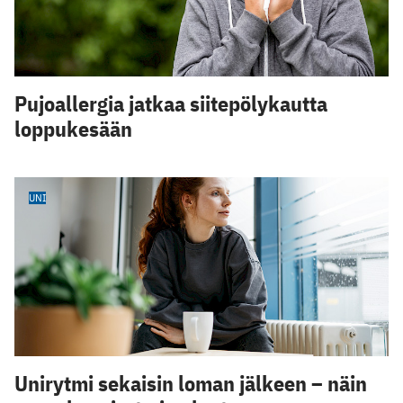
Pujoallergia jatkaa siitepölykautta
loppukesään
UNI
Unirytmi sekaisin loman jälkeen – näin