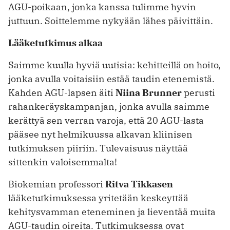
AGU-poikaan, jonka kanssa tulimme hyvin
juttuun. Soittelemme nykyään lähes päivittäin.
Lääketutkimus alkaa
Saimme kuulla hyviä uutisia: kehitteillä on hoito,
jonka avulla voitaisiin estää taudin etenemistä.
Kahden AGU-lapsen äiti
Niina Brunner
perusti
rahankeräyskampanjan, jonka avulla saimme
kerättyä sen verran varoja, että 20 AGU-lasta
pääsee nyt helmikuussa alkavan kliinisen
tutkimuksen piiriin. Tulevaisuus näyttää
sittenkin valoisemmalta!
Biokemian professori
Ritva Tikkasen
lääketutkimuksessa yritetään keskeyttää
kehitysvamman eteneminen ja lieventää muita
AGU-taudin oireita. Tutkimuksessa ovat