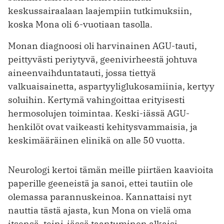
keskussairaalaan laajempiin tutkimuksiin,
koska Mona oli 6-vuotiaan tasolla.
Monan diagnoosi oli harvinainen AGU-tauti,
peittyvästi periytyvä, geenivirheestä johtuva
aineenvaihduntatauti, jossa tiettyä
valkuaisainetta, aspartyyli­glukosamiinia, kertyy
soluihin. Kertymä vahingoittaa erityisesti
hermosolujen toimintaa. Keski-iässä AGU-
henkilöt ovat vaikeasti kehitysvammaisia, ja
keskimääräinen elinikä on alle 50 vuotta.
Neurologi kertoi tämän meille piir­täen kaavioita
paperille geeneistä ja sanoi, ettei tautiin ole
olemassa parannuskeinoa. Kannattaisi nyt
nauttia tästä ajasta, kun Mona on vielä oma
itsensä, teini-iässä taantuminen alkaisi