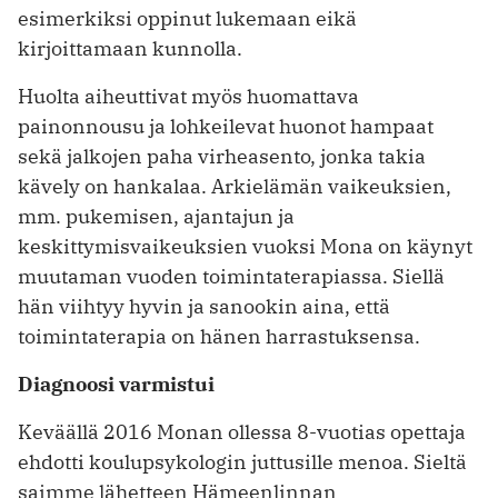
esimerkiksi oppinut lukemaan eikä
kirjoittamaan kunnolla.
Huolta aiheuttivat myös huomattava
painonnousu ja lohkeilevat huonot hampaat
sekä jalkojen paha virheasento, jonka takia
kävely on hankalaa. Arkielämän vaikeuksien,
mm. pukemisen, ajantajun ja
keskittymisvaikeuksien vuoksi Mona on käynyt
muutaman vuoden toimintaterapiassa. Siellä
hän viihtyy hyvin ja sanookin aina, että
toimintaterapia on hänen harrastuksensa.
Diagnoosi varmistui
Keväällä 2016 Monan ollessa 8-vuotias opettaja
ehdotti koulupsykologin juttusille menoa. Sieltä
saimme lähetteen Hämeenlinnan