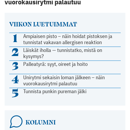
vuorokausirytmi palautuu
VIIKON LUETUIMMAT
1
Ampiaisen pisto – näin hoidat pistoksen ja
tunnistat vakavan allergisen reaktion
2
Läiskät iholla — tunnistatko, mistä on
kysymys?
3
Palleatyrä: syyt, oireet ja hoito
4
Unirytmi sekaisin loman jälkeen – näin
vuorokausirytmi palautuu
5
Tunnista punkin pureman jälki
KOLUMNI