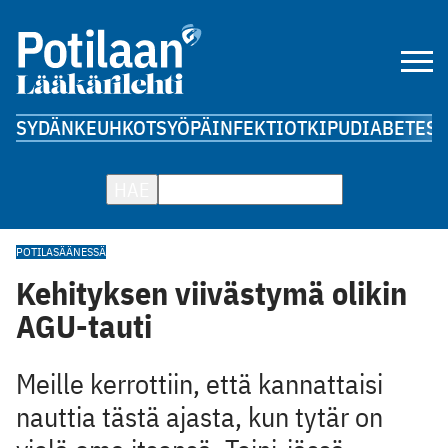
SYDÄN
KEUHKOT
SYÖPÄ
INFEKTIOT
KIPU
DIABETES
A
HAE
POTILAS
ÄÄNESSÄ
Kehityksen viivästymä olikin
AGU-tauti
Meille kerrottiin, että kannattaisi
nauttia tästä ajasta, kun tytär on