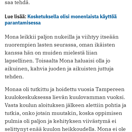
saa tehdä.
Lue lisää:
Kosketuksella olisi monenlaista käyttöä
parantamisessa
Mona leikkii paljon nukeilla ja viihtyy itseään
nuorempien lasten seurassa, oman ikäisten
kanssa hän on muiden mielestä liian
lapsellinen. Toisaalta ­Mona haluaisi olla jo
aikuinen, kahvia juoden ja aikuisten juttuja
tehden.
Monaa oli tutkittu ja hoidettu vuosia Tampereen
kuulokeskuksessa lievän kuulovamman vuoksi.
Vasta koulun aloituksen jälkeen alettiin pohtia ja
tutkia, onko jotain muutakin, koska oppimisen
pulmia oli paljon ja kehityksen viivästymä ei
selittynyt enää kuulon heikkoudella. Mona ei ole