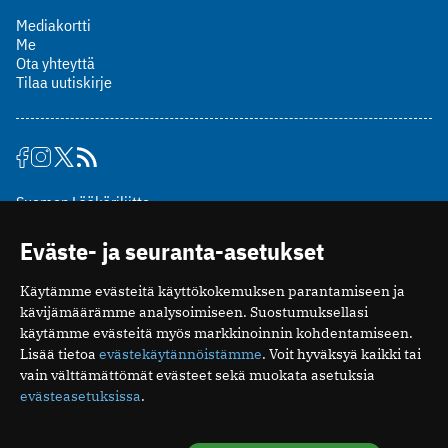
Mediakortti
Me
Ota yhteyttä
Tilaa uutiskirje
Suomen Lääkäriliitto
Mäkelänkatu 2, PL 49
Eväste- ja seuranta-asetukset
00510 Helsinki
puh. (09) 393 091
Käytämme evästeitä käyttökokemuksen parantamiseen ja
toimitus@potilaanlaakarilehti.fi
kävijämäärämme analysoimiseen. Suostumuksellasi
käytämme evästeitä myös markkinoinnin kohdentamiseen.
ISSN 2323-9476
Lisää tietoa
evästekäytännöistämme
. Voit hyväksyä kaikki tai
vain välttämättömät evästeet sekä muokata asetuksia
evästeasetuksissa
.