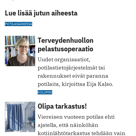
Lue lisää jutun aiheesta
POTILAS
ÄÄNESSÄ
Terveydenhuollon
pelastusoperaatio
Uudet organisaatiot,
potilastietojärjestelmät tai
rakennukset eivät paranna
potilaita, kirjoittaa Eija Kalso.
KOLUMNI
Olipa tarkastus!
Viereisen vuoteen potilas ehti
ajatella, että näinköhän
kotiinlähtötarkastus tehdään vain