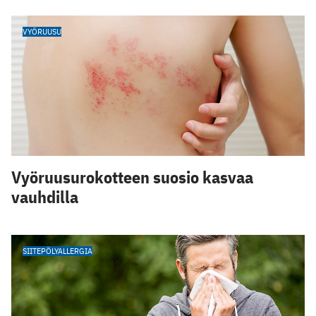
VYÖRUUSU
Vyöruusurokotteen suosio kasvaa
vauhdilla
SIITEPÖLYALLERGIA