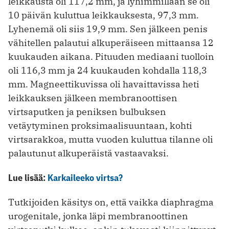
leikkausta oli 117,2 mm, ja lyhimmillään se oli
10 päivän kuluttua leikkauksesta, 97,3 mm.
Lyhenemä oli siis 19,9 mm. Sen jälkeen penis
vähitellen palautui alkuperäiseen mittaansa 12
kuukauden aikana. Pituuden mediaani tuolloin
oli 116,3 mm ja 24 kuukauden kohdalla 118,3
mm. Magneettikuvissa oli havaittavissa heti
leikkauksen jälkeen membra­noottisen
virtsaputken ja peniksen bulbuksen
vetäytyminen proksimaalisuuntaan, kohti
virtsarakkoa, mutta vuoden kuluttua tilanne oli
palautunut alkuperäistä vastaavaksi.
Lue lisää:
Karkaileeko virtsa?
Tutkijoiden käsitys on, että vaikka diaphragma
urogenitale, jonka läpi membranoottinen