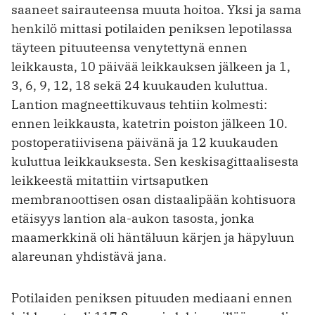
saaneet sairauteensa muuta hoitoa. Yksi ja sama
henkilö mittasi potilaiden peniksen lepotilassa
täyteen pituuteensa venytettynä ennen
leikkausta, 10 päivää leikkauksen jälkeen ja 1,
3, 6, 9, 12, 18 sekä 24 kuukauden kuluttua.
Lantion magneettikuvaus tehtiin kolmesti:
ennen leikkausta, katetrin poiston jälkeen 10.
postoperatiivisena päivänä ja 12 kuukauden
kuluttua leikkauksesta. Sen keskisagittaalisesta
leikkeestä mitattiin virtsaputken
membranoottisen osan distaalipään kohtisuora
etäisyys lantion ala-aukon tasosta, jonka
maamerkkinä oli häntäluun kärjen ja häpyluun
alareunan yhdistävä jana.
Potilaiden peniksen pituuden mediaani ennen