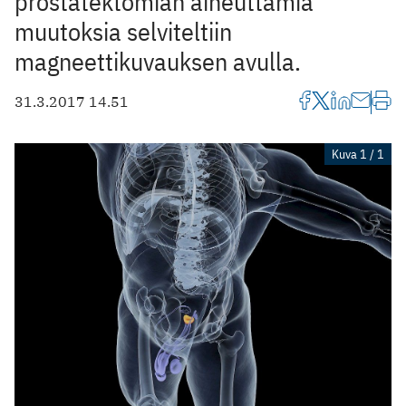
prostatektomian aiheuttamia
muutoksia selviteltiin
magneettikuvauksen avulla.
31.3.2017 14.51
Kuva 1 / 1