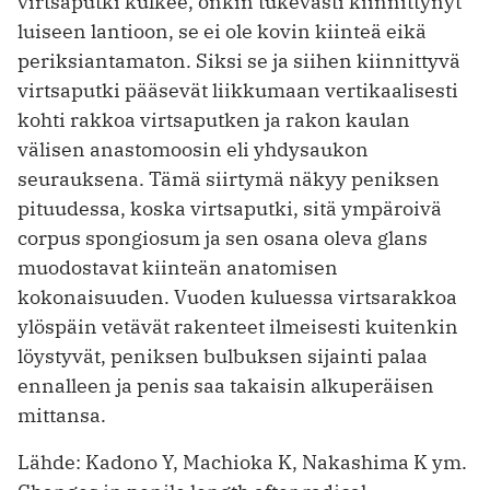
virtsaputki kulkee, onkin tukevasti kiinnittynyt
luiseen lantioon, se ei ole kovin kiinteä eikä
periksiantamaton. Siksi se ja siihen kiinnittyvä
virtsaputki pääsevät liikkumaan vertikaalisesti
kohti rakkoa virtsaputken ja rakon kaulan
välisen anastomoosin eli yhdysaukon
seurauksena. Tämä siirtymä näkyy peniksen
pituudessa, koska virtsaputki, sitä ympäroivä
corpus spongiosum ja sen osana oleva glans
muodostavat kiinteän anatomisen
kokonaisuuden. Vuoden kuluessa virtsarakkoa
ylöspäin vetävät rakenteet ilmeisesti kuitenkin
löystyvät, peniksen bulbuksen sijainti palaa
ennalleen ja penis saa takaisin alkuperäisen
mit­tansa.
Lähde: Kadono Y, Machioka K, Nakashima K ym.