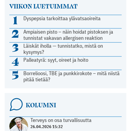
VIIKON LUETUIMMAT
1
Dyspepsia tarkoittaa ylävatsaoireita
2
Ampiaisen pisto – näin hoidat pistoksen ja
tunnistat vakavan allergisen reaktion
3
Läiskät iholla — tunnistatko, mistä on
kysymys?
4
Palleatyrä: syyt, oireet ja hoito
5
Borrelioosi, TBE ja punkkirokote – mitä niistä
pitää tietää?
KOLUMNI
Terveys on osa turvallisuutta
26.04.2026 15:32