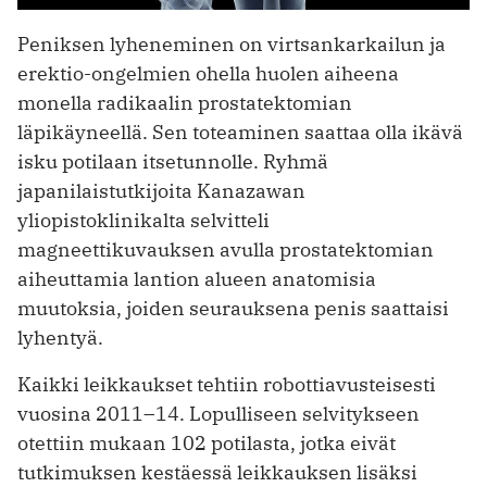
Peniksen lyheneminen on virtsankarkailun ja
erektio-ongelmien ohella huolen aiheena
monella radikaalin prostatektomian
läpikäyneellä. Sen toteaminen saattaa olla ikävä
isku potilaan itse­tunnolle. Ryhmä
japanilaistutkijoita Kanazawan
yliopistoklinikalta selvitteli
magneettikuvauksen avulla prostatektomian
aiheuttamia lantion alueen anatomisia
muutoksia, joiden seurauksena penis saattaisi
lyhentyä.
Kaikki leikkaukset tehtiin robottiavusteisesti
vuosina 2011–14. Lopulliseen selvitykseen
otettiin mukaan 102 potilasta, jotka eivät
tutkimuksen kestäessä leikkauksen lisäksi