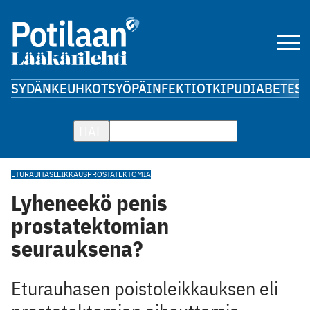
SYDÄN
KEUHKOT
SYÖPÄ
INFEKTIOT
KIPU
DIABETES
A
HAE
ETURAUHASLEIKKAUS
PROSTATEKTOMIA
Lyheneekö penis
prostatektomian
seurauksena?
​Eturauhasen poistoleikkauksen eli