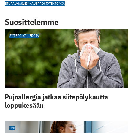
ETURAUHASLEIKKAUS
PROSTATEKTOMIA
Suosittelemme
SIITEPÖLYALLERGIA
Pujoallergia jatkaa siitepölykautta
loppukesään
UNI