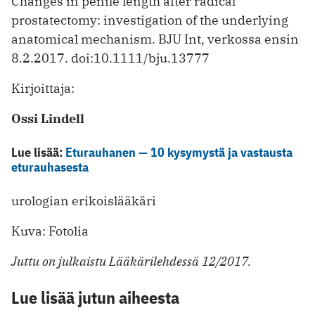
Changes in penile length after radical
prostatectomy: investigation of the underlying
anatomical mechanism. BJU Int, verkossa ensin
8.2.2017. doi:10.1111/bju.13777
Kirjoittaja:
Ossi Lindell
Lue lisää:
Eturauhanen — 10 kysymystä ja vastausta
eturauhasesta
urologian erikoislääkäri
Kuva: Fotolia
Juttu on julkaistu Lääkärilehdessä 12/2017.
Lue lisää jutun aiheesta