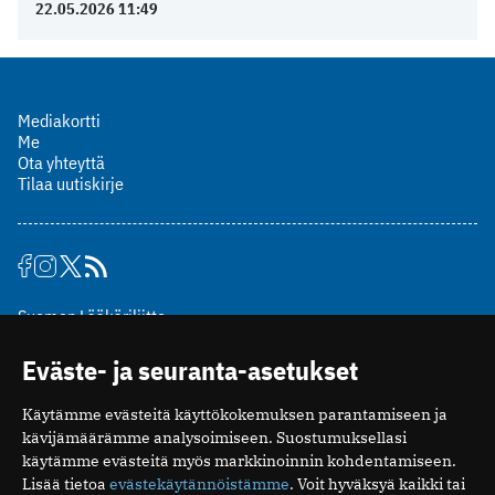
22.05.2026 11:49
Mediakortti
Me
Ota yhteyttä
Tilaa uutiskirje
Suomen Lääkäriliitto
Mäkelänkatu 2, PL 49
Eväste- ja seuranta-asetukset
00510 Helsinki
puh. (09) 393 091
Käytämme evästeitä käyttökokemuksen parantamiseen ja
toimitus@potilaanlaakarilehti.fi
kävijämäärämme analysoimiseen. Suostumuksellasi
käytämme evästeitä myös markkinoinnin kohdentamiseen.
ISSN 2323-9476
Lisää tietoa
evästekäytännöistämme
. Voit hyväksyä kaikki tai