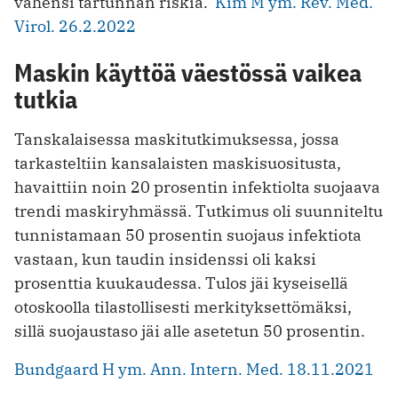
vähensi tartunnan riskiä.
Kim M ym. Rev. Med.
Virol. 26.2.2022
Maskin käyttöä väestössä vaikea
tutkia
Tanskalaisessa maskitutkimuksessa, jossa
tarkasteltiin kansalaisten maskisuositusta,
havaittiin noin 20 prosentin infektiolta suojaava
trendi maskiryhmässä. Tutkimus oli suunniteltu
tunnistamaan 50 prosentin suojaus infektiota
vastaan, kun taudin insidenssi oli kaksi
prosenttia kuukaudessa. Tulos jäi kyseisellä
otoskoolla tilastollisesti merkityksettömäksi,
sillä suojaustaso jäi alle asetetun 50 prosentin.
Bundgaard H ym. Ann. Intern. Med. 18.11.2021