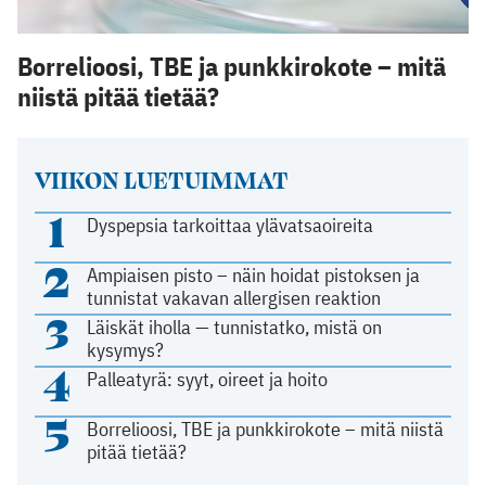
Borrelioosi, TBE ja punkkirokote – mitä
niistä pitää tietää?
VIIKON LUETUIMMAT
1
Dyspepsia tarkoittaa ylävatsaoireita
2
Ampiaisen pisto – näin hoidat pistoksen ja
tunnistat vakavan allergisen reaktion
3
Läiskät iholla — tunnistatko, mistä on
kysymys?
4
Palleatyrä: syyt, oireet ja hoito
5
Borrelioosi, TBE ja punkkirokote – mitä niistä
pitää tietää?