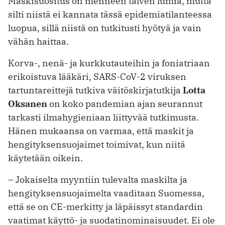
Maskisuositus on menneen talven lumia, mutta
silti niistä ei kannata tässä epidemiatilanteessa
luopua, sillä niistä on tutkitusti hyötyä ja vain
vähän haittaa.
Korva-, nenä- ja kurkkutauteihin ja foniatriaan
erikoistuva lääkäri, SARS-CoV-2 viruksen
tartuntareittejä tutkiva väitöskirjatutkija
Lotta
Oksanen
on koko pandemian ajan seurannut
tarkasti ilmahygieniaan liittyvää tutkimusta.
Hänen mukaansa on varmaa, että maskit ja
hengityksensuojaimet toimivat, kun niitä
käytetään oikein.
– Jokaiselta myyntiin tulevalta maskilta ja
hengityksensuojaimelta vaaditaan Suomessa,
että se on CE-merkitty ja läpäissyt standardin
vaatimat käyttö- ja suodatinominaisuudet. Ei ole