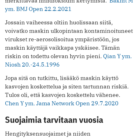
merkittävää hiilidioksidin kertymistä.
Bakhit M
ym. BMJ Open 22.2.2021
Jossain vaiheessa oltiin huolissaan siitä,
voivatko maskin ulkopintaan kontaminoituneet
virukset re-aerosolisoitua ympäristöön, jos
maskin käyttäjä vaikkapa yskäisee. Tämän
riskin on todettu olevan hyvin pieni.
Qian Y ym.
Niosh 20.-24.5.1996
Jopa sitä on tutkittu, lisääkö maskin käyttö
kasvojen koskettelua ja siten tartunnan riskiä.
Tulos oli, että kasvojen koskettelu vähenee.
Chen Y ym. Jama Network Open 29.7.2020
Suojaimia tarvitaan vuosia
Hengityksensuojaimet ja niiden