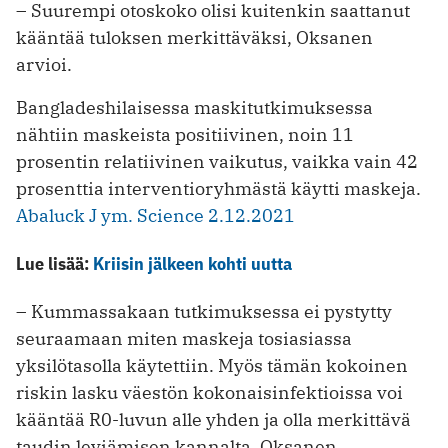
– Suurempi otoskoko olisi kuitenkin saattanut
kääntää tuloksen merkittäväksi, Oksanen
arvioi.
Bangladeshilaisessa maskitutkimuksessa
nähtiin maskeista positiivinen, noin 11
prosentin relatiivinen vaikutus, vaikka vain 42
prosenttia interventioryhmästä käytti maskeja.
Abaluck J ym. Science 2.12.2021
Lue lisää:
Kriisin jälkeen kohti uutta
– Kummassakaan tutkimuksessa ei pystytty
seuraamaan miten maskeja tosiasiassa
yksilötasolla käytettiin. Myös tämän kokoinen
riskin lasku väestön kokonaisinfektioissa voi
kääntää R0-luvun alle yhden ja olla merkittävä
taudin leviämisen kannalta, Oksanen