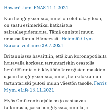
Howard J ym. PNAS 11.1.2021
Kun hengityksensuojaimet on otettu käyttöön,
on saatu esimerkiksi katkaistua
sairaalaepidemioita. Tämä onnistui muun
muassa Kanta-Hämeessä.
Hetemäki I ym.
Eurosurveillance 29.7.2021
Britanniassa havaittiin, että kun koronapotilaita
hoitavalla korkean tartuntariskin osastolla
henkilökunta otti käyttöön kirurgisten maskien
sijaan hengityksensuojaimet, henkilökunnan
tartuntariski putosi muun väestön tasolle.
Ferris
M ym. eLife 16.11.2021
Myös Omikronin ajalta on jo vastaavaa
tutkimusta, jossa hengityssuojaimilla ja