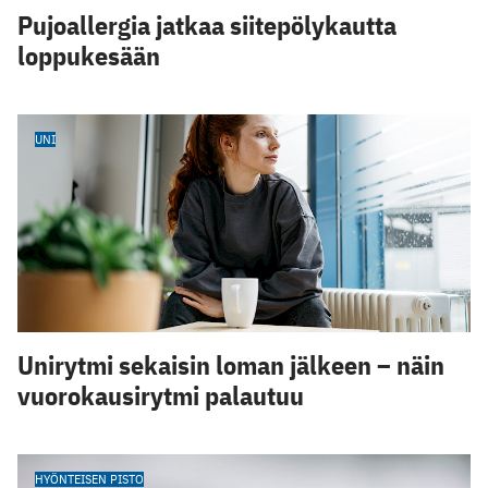
Pujoallergia jatkaa siitepölykautta
loppukesään
UNI
Unirytmi sekaisin loman jälkeen – näin
vuorokausirytmi palautuu
HYÖNTEISEN PISTO