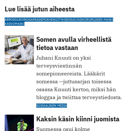
Lue lisää jutun aiheesta
AEROSOLI
KORONAPANDEMIA
HENGITYKSENSUOJAIN
KIRURGINEN MASKI
KASVOMASKI
Somen avulla virheellistä
tietoa vastaan
Juhani Knuuti on yksi
terveysviestinnän
somepioneereista. Lääkärit
somessa —juttusarjan toisessa
osassa Knuuti kertoo, miksi hän
bloggaa ja twiittaa terveystiedosta.
SOSIAALINEN MEDIA
Kaksin käsin kiinni juomista
Suomessa osui kolme