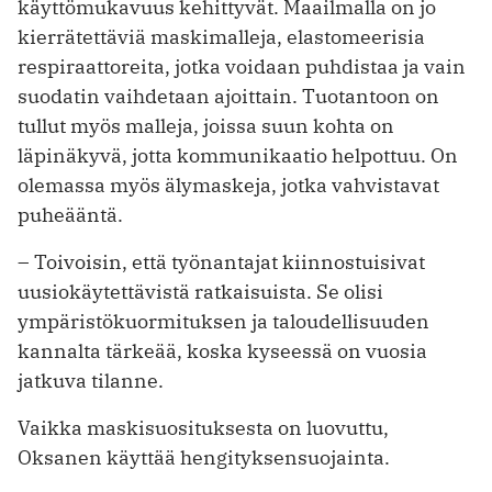
käyttömukavuus kehittyvät. Maailmalla on jo
kierrätettäviä maskimalleja, elastomeerisia
respiraattoreita, jotka voidaan puhdistaa ja vain
suodatin vaihdetaan ajoittain. Tuotantoon on
tullut myös malleja, joissa suun kohta on
läpinäkyvä, jotta kommunikaatio helpottuu. On
olemassa myös älymaskeja, jotka vahvistavat
puheääntä.
– Toivoisin, että työnantajat kiinnostuisivat
uusiokäytettävistä ratkaisuista. Se olisi
ympäristökuormituksen ja taloudellisuuden
kannalta tärkeää, koska kyseessä on vuosia
jatkuva tilanne.
Vaikka maskisuosituksesta on luovuttu,
Oksanen käyttää hengityksensuojainta.