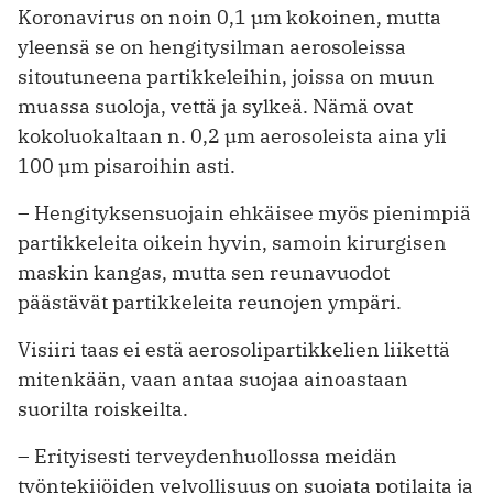
Koronavirus on noin 0,1 µm kokoinen, mutta
yleensä se on hengitysilman aerosoleissa
sitoutuneena partikkeleihin, joissa on muun
muassa suoloja, vettä ja sylkeä. Nämä ovat
kokoluokaltaan n. 0,2 µm aerosoleista aina yli
100 µm pisaroihin asti.
– Hengityksensuojain ehkäisee myös pienimpiä
partikkeleita oikein hyvin, samoin kirurgisen
maskin kangas, mutta sen reunavuodot
päästävät partikkeleita reunojen ympäri.
Visiiri taas ei estä aerosolipartikkelien liikettä
mitenkään, vaan antaa suojaa ainoastaan
suorilta roiskeilta.
– Erityisesti terveydenhuollossa meidän
työntekijöiden velvollisuus on suojata potilaita ja