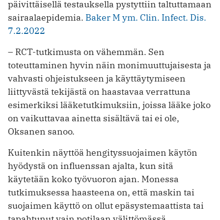
päivittäisellä testauksella pystyttiin taltuttamaan
sairaalaepidemia.
Baker M ym. Clin. Infect. Dis.
7.2.2022
– RCT-tutkimusta on vähemmän. Sen
toteuttaminen hyvin näin monimuuttujaisesta ja
vahvasti ohjeistukseen ja käyttäytymiseen
liittyvästä tekijästä on haastavaa verrattuna
esimerkiksi lääketutkimuksiin, joissa lääke joko
on vaikuttavaa ainetta sisältävä tai ei ole,
Oksanen sanoo.
Kuitenkin näyttöä hengityssuojaimen käytön
hyödystä on influenssan ajalta, kun sitä
käytetään koko työvuoron ajan. Monessa
tutkimuksessa haasteena on, että maskin tai
suojaimen käyttö on ollut epäsystemaattista tai
tapahtunut vain potilaan välittömässä