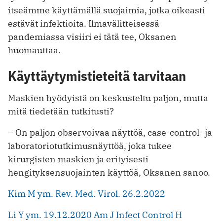
itseämme käyttämällä suojaimia, jotka oikeasti
estävät infektioita. Ilmavälitteisessä
pandemiassa visiiri ei tätä tee, Oksanen
huomauttaa.
Käyttäytymistieteitä tarvitaan
Maskien hyödyistä on keskusteltu paljon, mutta
mitä tiedetään tutkitusti?
– On paljon observoivaa näyttöä, case-control- ja
laboratoriotutkimusnäyttöä, joka tukee
kirurgisten maskien ja erityisesti
hengityksensuojainten käyttöä, Oksanen sanoo.
Kim M ym. Rev. Med. Virol. 26.2.2022
Li Y ym. 19.12.2020 Am J Infect Control
H