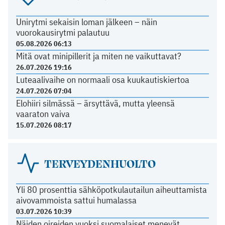
Unirytmi sekaisin loman jälkeen – näin
vuorokausirytmi palautuu
05.08.2026 06:13
Mitä ovat minipillerit ja miten ne vaikuttavat?
26.07.2026 19:16
Luteaalivaihe on normaali osa kuukautiskiertoa
24.07.2026 07:04
Elohiiri silmässä – ärsyttävä, mutta yleensä
vaaraton vaiva
15.07.2026 08:17
TERVEYDENHUOLTO
Yli 80 prosenttia sähköpotkulautailun aiheuttamista
aivovammoista sattui humalassa
03.07.2026 10:39
Näiden oireiden vuoksi suomalaiset menevät