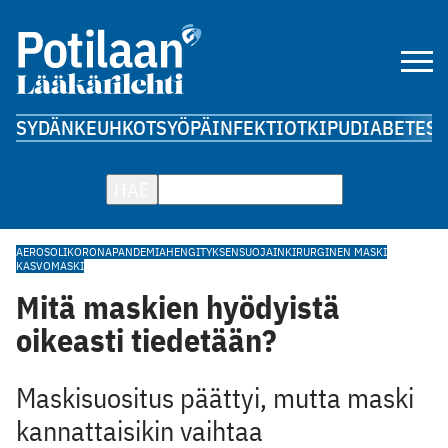
SYDÄN
KEUHKOT
SYÖPÄ
INFEKTIOT
KIPU
DIABETES
A
HAE
AEROSOLI
KORONAPANDEMIA
HENGITYKSENSUOJAIN
KIRURGINEN MASKI
KASVOMASKI
Mitä maskien hyödyistä
oikeasti tiedetään?
Maskisuositus päättyi, mutta maski
kannattaisikin vaihtaa