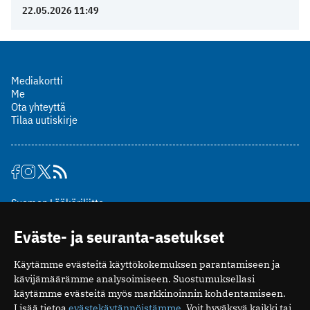
22.05.2026 11:49
Mediakortti
Me
Ota yhteyttä
Tilaa uutiskirje
Suomen Lääkäriliitto
Mäkelänkatu 2, PL 49
Eväste- ja seuranta-asetukset
00510 Helsinki
puh. (09) 393 091
Käytämme evästeitä käyttökokemuksen parantamiseen ja
toimitus@potilaanlaakarilehti.fi
kävijämäärämme analysoimiseen. Suostumuksellasi
käytämme evästeitä myös markkinoinnin kohdentamiseen.
ISSN 2323-9476
Lisää tietoa
evästekäytännöistämme
. Voit hyväksyä kaikki tai