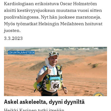
Kardiologiaan erikoistuva Oscar Holmström
aloitti kestävyysjuoksun muutama vuosi sitten
puolivahingossa. Nyt hän juoksee maratoneja.
Myös työmatkat Helsingin Meilahteen hoituvat
juosten.
3.3.2023
LIIKUNTALÄÄKETIEDE
Askel askeleelta, dyyni dyyniltä
Heikki Karinen tutki itseään