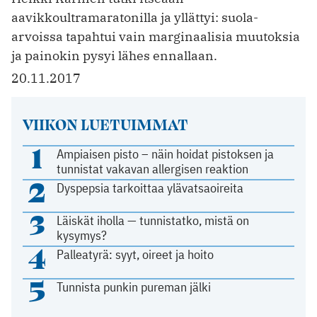
aavikkoultramaratonilla ja yllättyi: suola-
arvoissa tapahtui vain marginaalisia muutoksia
ja painokin pysyi lähes ennallaan.
20.11.2017
VIIKON LUETUIMMAT
1
Ampiaisen pisto – näin hoidat pistoksen ja
tunnistat vakavan allergisen reaktion
2
Dyspepsia tarkoittaa ylävatsaoireita
3
Läiskät iholla — tunnistatko, mistä on
kysymys?
4
Palleatyrä: syyt, oireet ja hoito
5
Tunnista punkin pureman jälki