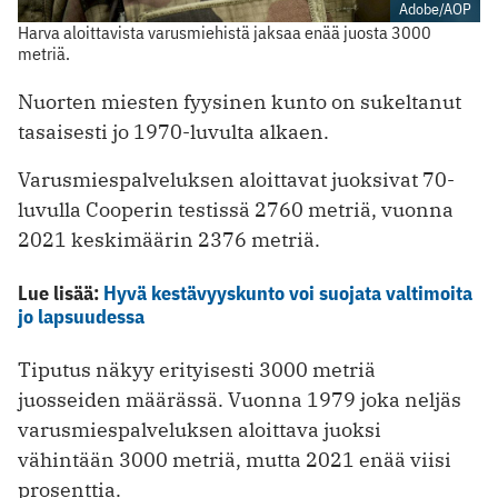
Adobe/AOP
Harva aloittavista varusmiehistä jaksaa enää juosta 3000
metriä.
Nuorten miesten fyysinen kunto on sukeltanut
tasaisesti jo 1970-luvulta alkaen.
Varusmiespalveluksen aloittavat juoksivat 70-
luvulla Cooperin testissä 2760 metriä, vuonna
2021 keskimäärin 2376 metriä.
Lue lisää:
Hyvä kestävyyskunto voi suojata valtimoita
jo lapsuudessa
Tiputus näkyy erityisesti 3000 metriä
juosseiden määrässä. Vuonna 1979 joka neljäs
varusmiespalveluksen aloittava juoksi
vähintään 3000 metriä, mutta 2021 enää viisi
prosenttia.