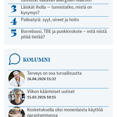
3
Läiskät iholla — tunnistatko, mistä on
kysymys?
4
Palleatyrä: syyt, oireet ja hoito
5
Borrelioosi, TBE ja punkkirokote – mitä niistä
pitää tietää?
KOLUMNI
Terveys on osa turvallisuutta
26.04.2026 15:32
Viikon käänteiset uutiset
15.03.2026 10:15
Kosketuksella olisi monenlaista käyttöä
parantamisessa