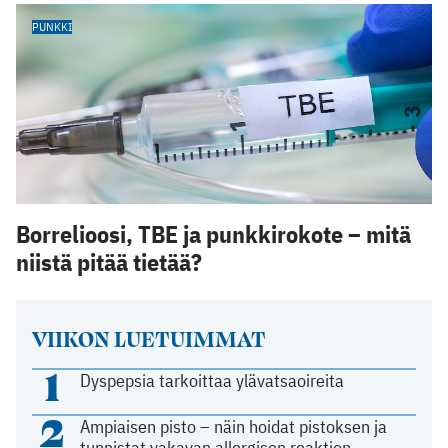
PUNKKI
Borrelioosi, TBE ja punkkirokote – mitä
niistä pitää tietää?
VIIKON LUETUIMMAT
1
Dyspepsia tarkoittaa ylävatsaoireita
2
Ampiaisen pisto – näin hoidat pistoksen ja
tunnistat vakavan allergisen reaktion