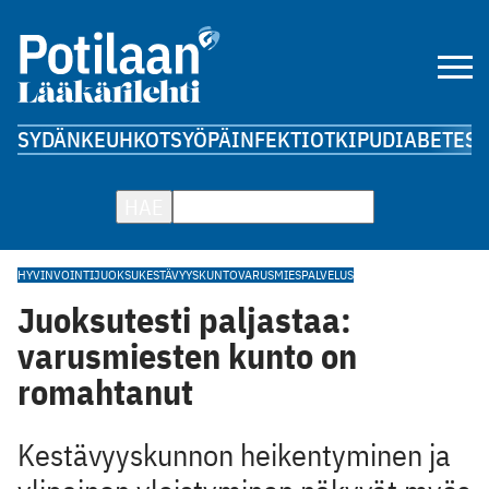
SYDÄN
KEUHKOT
SYÖPÄ
INFEKTIOT
KIPU
DIABETES
A
HAE
HYVINVOINTI
JUOKSU
KESTÄVYYSKUNTO
VARUSMIESPALVELUS
Juoksutesti paljastaa:
varusmiesten kunto on
romahtanut
Kestävyyskunnon heikentyminen ja