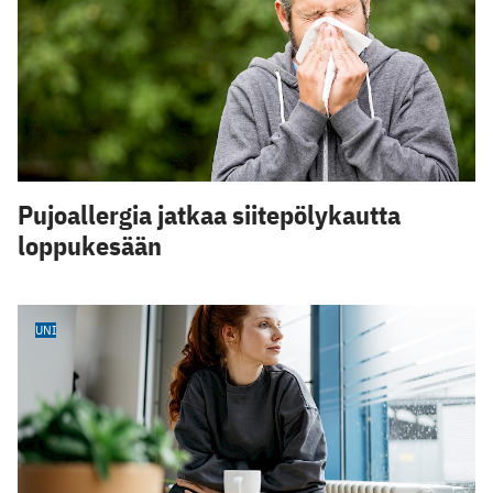
Pujoallergia jatkaa siitepölykautta
loppukesään
UNI