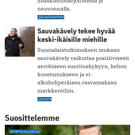
lihaskuntoharjoittelulla ja
neuvonnalla.
LIIKUNTAVAMMAT
Sauvakävely tekee hyvää
keski-ikäisille miehille
Suomalaistutkimuksen mukaan
sauvakävely vaikuttaa positiivisesti
aerobiseen suorituskykyyn, kehon
koostumukseen ja ei-
alkoholiperäisen rasvamaksan
markkereihin.
LIIKUNTA
Suosittelemme
SIITEPÖLYALLERGIA