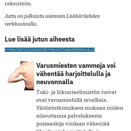
rakenteita.
Juttu on julkaistu aiemmin Lääkärilehden
verkkosivuilla.
Lue lisää jutun aiheesta
HYVINVOINTI
JUOKSU
KESTÄVYYSKUNTO
VARUSMIESPALVELUS
Varusmiesten vammoja voi
vähentää harjoittelulla ja
neuvonnalla
Tuki- ja liikuntaelimistön vaivat
ovat varusmiehillä tavallisia.
Väitöstutkimuksen mukaan niiden
aiheuttamia palveluksesta
poissaoloja voidaan vähentää