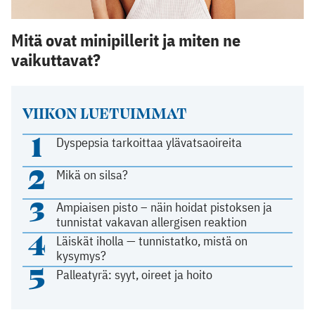
Mitä ovat minipillerit ja miten ne
vaikuttavat?
VIIKON LUETUIMMAT
1
Dyspepsia tarkoittaa ylävatsaoireita
2
Mikä on silsa?
3
Ampiaisen pisto – näin hoidat pistoksen ja
tunnistat vakavan allergisen reaktion
4
Läiskät iholla — tunnistatko, mistä on
kysymys?
5
Palleatyrä: syyt, oireet ja hoito