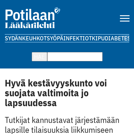
SYDÄN
KEUHKOT
SYÖPÄ
INFEKTIOT
KIPU
DIABETES
A
HAE
Hyvä kestävyyskunto voi
suojata valtimoita jo
lapsuudessa
Tutkijat kannustavat järjestämään
lapsille tilaisuuksia liikkumiseen