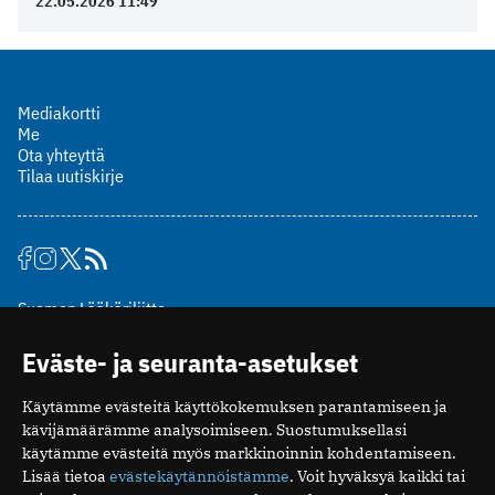
22.05.2026 11:49
Mediakortti
Me
Ota yhteyttä
Tilaa uutiskirje
Suomen Lääkäriliitto
Mäkelänkatu 2, PL 49
Eväste- ja seuranta-asetukset
00510 Helsinki
puh. (09) 393 091
Käytämme evästeitä käyttökokemuksen parantamiseen ja
toimitus@potilaanlaakarilehti.fi
kävijämäärämme analysoimiseen. Suostumuksellasi
käytämme evästeitä myös markkinoinnin kohdentamiseen.
ISSN 2323-9476
Lisää tietoa
evästekäytännöistämme
. Voit hyväksyä kaikki tai