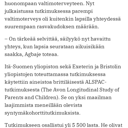
huonompaan valtimoterveyteen. Nyt
julkaistussa tutkimuksessa parempi
valtimoterveys oli kuitenkin lapsilla yhteydessä
suurempaan rasvakudoksen määrään.
– On tärkeää selvittää, säilyykö nyt havaittu
yhteys, kun lapsia seurataan aikuisikään
saakka, Agbaje toteaa.
Itä-Suomen yliopiston sekä Exeterin ja Bristolin
yliopistojen toteuttamassa tutkimuksessa
käytettiin aineistoa brittiläisestä ALSPAC-
tutkimuksesta (The Avon Longitudinal Study of
Parents and Children). Se on yksi maailman
laajimmista meneillään olevista
syntymäkohorttitutkimuksista.
Tutkimukseen osallistui yli 5 500 lasta. He olivat