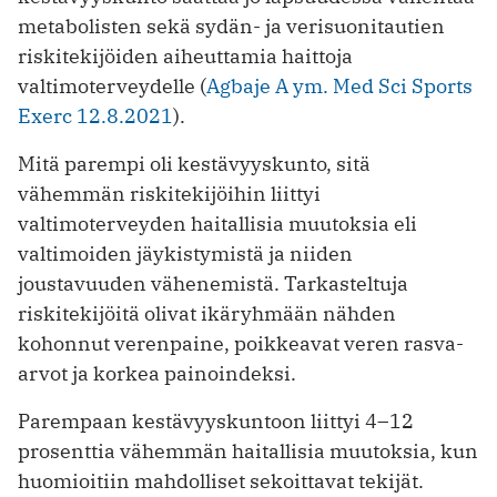
metabolisten sekä sydän- ja verisuonitautien
riskitekijöiden aiheuttamia haittoja
valtimoterveydelle (
Agbaje A ym. Med Sci Sports
Exerc 12.8.2021
).
Mitä parempi oli kestävyyskunto, sitä
vähemmän riskitekijöihin liittyi
valtimoterveyden haitallisia muutoksia eli
valtimoiden jäykistymistä ja niiden
joustavuuden vähenemistä. Tarkasteltuja
riskitekijöitä olivat ikäryhmään nähden
kohonnut verenpaine, poikkeavat veren rasva-
arvot ja korkea painoindeksi.
Parempaan kestävyyskuntoon liittyi 4–12
prosenttia vähemmän haitallisia muutoksia, kun
huomioitiin mahdolliset sekoittavat tekijät.