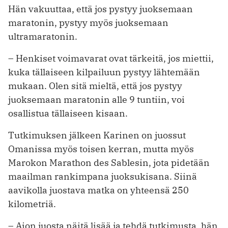
Hän vakuuttaa, että jos pystyy juoksemaan
maratonin, pystyy myös juoksemaan
ultramaratonin.
– Henkiset voimavarat ovat tärkeitä, jos miettii,
kuka tällaiseen kilpailuun pystyy lähtemään
mukaan. Olen sitä mieltä, että jos pystyy
juoksemaan maratonin alle 9 tuntiin, voi
osallistua tällaiseen kisaan.
Tutkimuksen jälkeen Karinen on juossut
Omanissa myös toisen kerran, mutta myös
Marokon Marathon des ­Sablesin, jota pidetään
maailman rankimpana juoksukisana. Siinä
aavikolla juostava matka on yhteensä 250
kilometriä.
– Aion juosta näitä lisää ja tehdä tutkimusta, hän