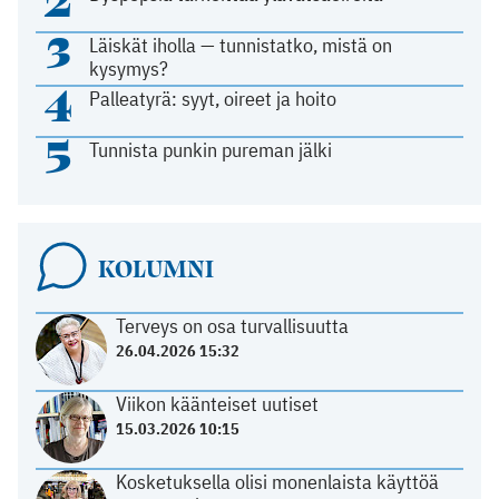
3
Läiskät iholla — tunnistatko, mistä on
kysymys?
4
Palleatyrä: syyt, oireet ja hoito
5
Tunnista punkin pureman jälki
KOLUMNI
Terveys on osa turvallisuutta
26.04.2026 15:32
Viikon käänteiset uutiset
15.03.2026 10:15
Kosketuksella olisi monenlaista käyttöä