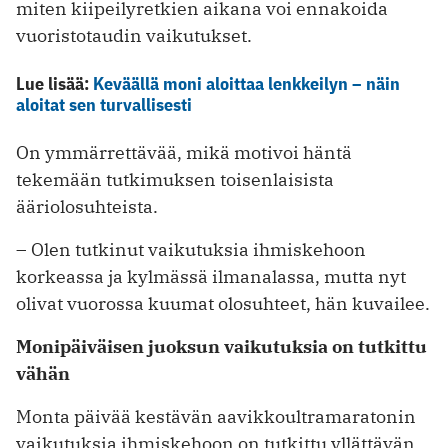
miten kiipeilyretkien aikana voi ennakoida
vuoristotaudin vaikutukset.
Lue lisää:
Keväällä moni aloittaa lenkkeilyn – näin
aloitat sen turvallisesti
On ymmärrettävää, mikä motivoi häntä
tekemään tutkimuksen toisenlaisista
ääriolosuhteista.
– Olen tutkinut vaikutuksia ihmiskehoon
korkeassa ja kylmässä ilmanalassa, mutta nyt
olivat vuorossa kuumat olosuhteet, hän kuvailee.
Monipäiväisen juoksun vaikutuksia on tutkittu
vähän
Monta päivää kestävän aavikkoultra­maratonin
vaikutuksia ihmiskehoon on tutkittu yllättävän