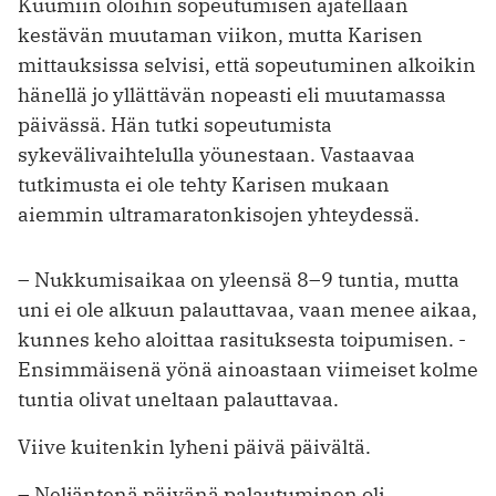
Kuumiin oloihin sopeutumisen ajatellaan
kestävän muutaman viikon, mutta Karisen
mittauksissa selvisi, että sopeutuminen alkoikin
hänellä jo yllättävän nopeasti eli muutamassa
päivässä. Hän tutki sopeutumista
sykevälivaihtelulla yöunestaan. Vastaavaa
tutkimusta ei ole tehty Karisen mukaan
aiemmin ultra­maratonkisojen yhteydessä.
– Nukkumisaikaa on yleensä 8–9 tuntia, mutta
uni ei ole alkuun pa­lauttavaa, vaan menee ­aikaa,
kunnes keho aloittaa ra­situk­sesta toipumisen. ­
Ensimmäisenä yönä ­ainoastaan viimeiset kolme
tuntia olivat uneltaan palauttavaa.
Viive kuitenkin lyheni päivä päivältä.
– Neljäntenä päivänä palautuminen oli