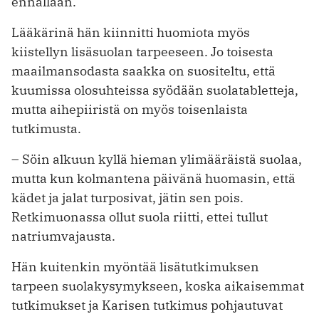
ennallaan.
Lääkärinä hän kiinnitti huomiota myös
kiistellyn lisäsuolan tarpeeseen. Jo toisesta
maailmansodasta saakka on suositeltu, että
kuumissa olosuhteissa syödään suolatabletteja,
mutta aihepiiristä on myös toisenlaista
tutkimusta.
– Söin alkuun kyllä hieman ylimääräistä suolaa,
mutta kun kolmantena päivänä huomasin, että
kädet ja ­jalat ­turposivat, jätin sen pois.
Retkimuonassa ollut suola riitti, ettei tullut
natrium­vajausta.
Hän kuitenkin myöntää lisätutkimuksen
tarpeen suolakysymykseen, koska aikaisemmat
tutkimukset ja Karisen tutkimus pohjautuvat