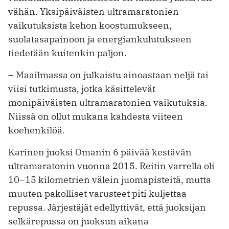
vähän. Yksipäiväisten ultramaratonien
vaikutuksista kehon koostumukseen,
suolatasapainoon ja energiankulutukseen
tiedetään kuitenkin paljon.
– Maailmassa on julkaistu ainoastaan neljä tai
viisi tutkimusta, jotka käsittelevät
monipäiväisten ultramarato­nien vaikutuksia.
Niissä on ollut mukana kahdesta viiteen
koehenkilöä.
Karinen juoksi Omanin 6 päivää kestävän
ultramaratonin vuonna 2015. Reitin varrella oli
10–15 kilometrien välein juomapisteitä, mutta
muuten pakolliset varusteet piti kuljettaa
repussa. Järjestäjät edellyttivät, että juoksijan
selkä­repussa on juoksun aikana