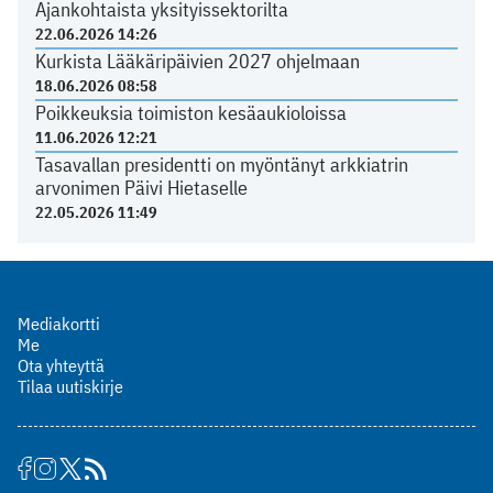
Ajankohtaista yksityissektorilta
22.06.2026 14:26
Kurkista Lääkäripäivien 2027 ohjelmaan
18.06.2026 08:58
Poikkeuksia toimiston kesäaukioloissa
11.06.2026 12:21
Tasavallan presidentti on myöntänyt arkkiatrin
arvonimen Päivi Hietaselle
22.05.2026 11:49
Mediakortti
Me
Ota yhteyttä
Tilaa uutiskirje