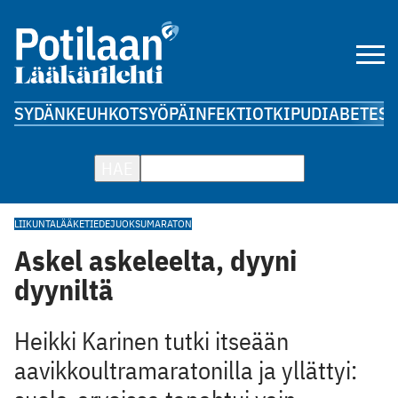
SYDÄN
KEUHKOT
SYÖPÄ
INFEKTIOT
KIPU
DIABETES
A
HAE
LIIKUNTALÄÄKETIEDE
JUOKSU
MARATON
Askel askeleelta, dyyni
dyyniltä
Heikki Karinen tutki itseään
aavikkoultramaratonilla ja yllättyi: