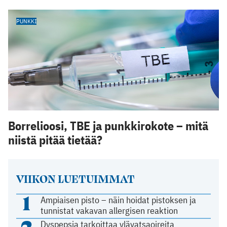
PUNKKI
Borrelioosi, TBE ja punkkirokote – mitä
niistä pitää tietää?
VIIKON LUETUIMMAT
1
Ampiaisen pisto – näin hoidat pistoksen ja
tunnistat vakavan allergisen reaktion
2
Dyspepsia tarkoittaa ylävatsaoireita