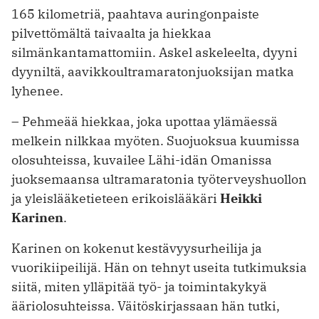
165 kilometriä, paahtava auringonpaiste
pilvettömältä taivaalta ja hiekkaa
silmänkantamattomiin. Askel askeleelta, dyyni
dyyniltä, aavikkoultramaratonjuoksijan matka
lyhenee.
– Pehmeää hiekkaa, joka upottaa ylämäessä
melkein nilkkaa myöten. Suojuoksua kuumissa
olosuhteissa, kuvailee Lähi-idän Omanissa
juoksemaansa ­ultramaratonia työterveyshuollon
ja yleislääketieteen erikoislääkäri
Heikki
Karinen
.
Karinen on kokenut kestävyysurheilija ja
vuorikiipeilijä. Hän on tehnyt useita tutkimuksia
siitä, miten ylläpitää työ- ja toimintakykyä
ääriolosuhteissa. Väitöskirjassaan hän tutki,