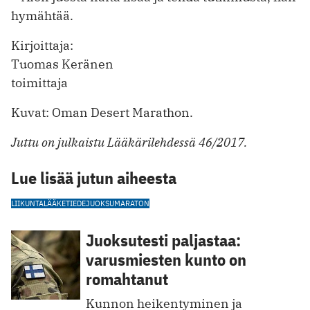
hymähtää.
Kirjoittaja:
Tuomas Keränen
toimittaja
Kuvat: Oman Desert Marathon.
Juttu on julkaistu Lääkärilehdessä 46/2017.
Lue lisää jutun aiheesta
LIIKUNTALÄÄKETIEDE
JUOKSU
MARATON
Juoksutesti paljastaa:
varusmiesten kunto on
romahtanut
Kunnon heikentyminen ja