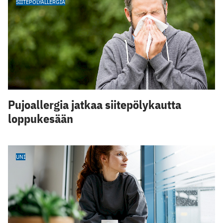
SIITEPÖLYALLERGIA
Pujoallergia jatkaa siitepölykautta
loppukesään
UNI