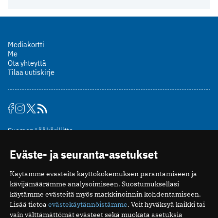
Mediakortti
Me
Ota yhteyttä
Tilaa uutiskirje
Suomen Lääkäriliitto
Mäkelänkatu 2, PL 49
Eväste- ja seuranta-asetukset
00510 Helsinki
puh. (09) 393 091
Käytämme evästeitä käyttökokemuksen parantamiseen ja
toimitus@potilaanlaakarilehti.fi
kävijämäärämme analysoimiseen. Suostumuksellasi
käytämme evästeitä myös markkinoinnin kohdentamiseen.
ISSN 2323-9476
Lisää tietoa
evästekäytännöistämme
. Voit hyväksyä kaikki tai
vain välttämättömät evästeet sekä muokata asetuksia