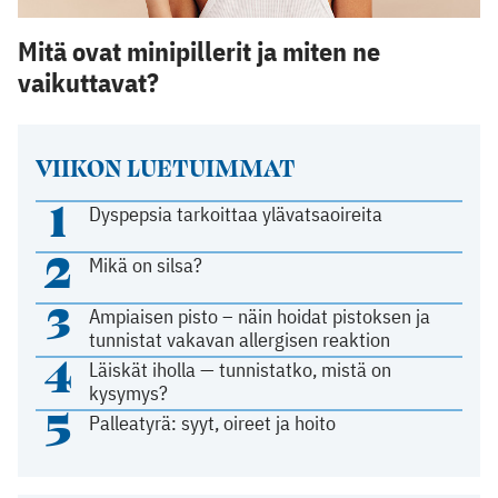
Mitä ovat minipillerit ja miten ne
vaikuttavat?
VIIKON LUETUIMMAT
1
Dyspepsia tarkoittaa ylävatsaoireita
2
Mikä on silsa?
3
Ampiaisen pisto – näin hoidat pistoksen ja
tunnistat vakavan allergisen reaktion
4
Läiskät iholla — tunnistatko, mistä on
kysymys?
5
Palleatyrä: syyt, oireet ja hoito