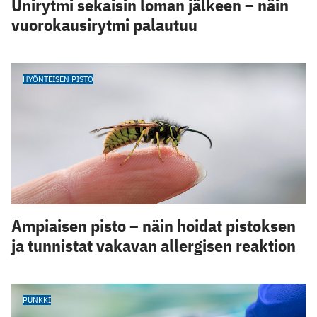
Unirytmi sekaisin loman jälkeen – näin
vuorokausirytmi palautuu
HYÖNTEISEN PISTO
Ampiaisen pisto – näin hoidat pistoksen
ja tunnistat vakavan allergisen reaktion
PUNKKI