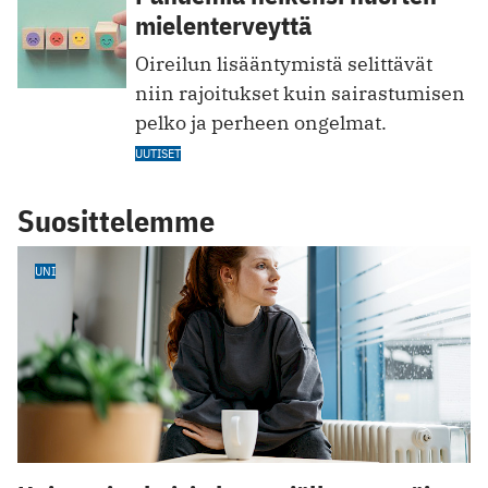
mielenterveyttä
Oireilun lisääntymistä selittävät
niin rajoitukset kuin sairastumisen
pelko ja perheen ongelmat.
UUTISET
Suosittelemme
UNI