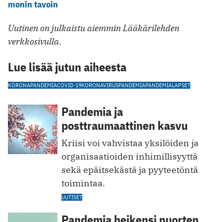
monin tavoin
Uutinen on julkaistu aiemmin Lääkärilehden
verkkosivulla.
Lue lisää jutun aiheesta
KORONAPANDEMIA
COVID-19
KORONAVIRUSPANDEMIA
PANDEMIA
LAPSET
Pandemia ja
posttraumaattinen kasvu
Kriisi voi vahvistaa yksilöiden ja
organisaatioiden inhimillisyyttä
sekä epäitsekästä ja pyyteetöntä
toimintaa.
UUTISET
Pandemia heikensi nuorten