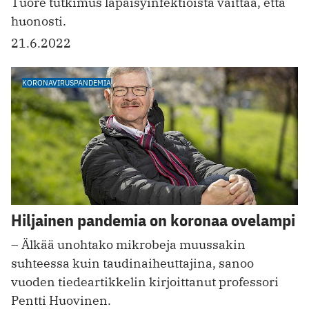
Tuore tutkimus läpäisyinfektioista väittää, että
huonosti.
21.6.2022
KORONAVIRUSPANDEMIA
Hiljainen pandemia on koronaa ovelampi
– Älkää unohtako mikrobeja muussakin
suhteessa kuin taudinaiheuttajina, sanoo
vuoden tiedeartikkelin kirjoittanut professori
Pentti Huovinen.