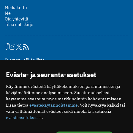
Mediakortti
Me
Ota yhteyttä
Tilaa uutiskirje
Suomen Lääkäriliitto
Mäkelänkatu 2, PL 49
Eväste- ja seuranta-asetukset
00510 Helsinki
puh. (09) 393 091
Käytämme evästeitä käyttökokemuksen parantamiseen ja
toimitus@potilaanlaakarilehti.fi
kävijämäärämme analysoimiseen. Suostumuksellasi
käytämme evästeitä myös markkinoinnin kohdentamiseen.
ISSN 2323-9476
Lisää tietoa
evästekäytännöistämme
. Voit hyväksyä kaikki tai
vain välttämättömät evästeet sekä muokata asetuksia
evästeasetuksissa
.