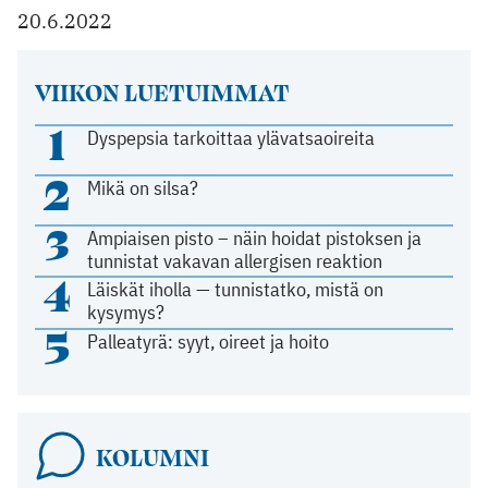
20.6.2022
VIIKON LUETUIMMAT
1
Dyspepsia tarkoittaa ylävatsaoireita
2
Mikä on silsa?
3
Ampiaisen pisto – näin hoidat pistoksen ja
tunnistat vakavan allergisen reaktion
4
Läiskät iholla — tunnistatko, mistä on
kysymys?
5
Palleatyrä: syyt, oireet ja hoito
KOLUMNI