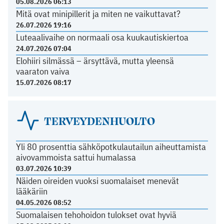
05.08.2026 06:13
Mitä ovat minipillerit ja miten ne vaikuttavat?
26.07.2026 19:16
Luteaalivaihe on normaali osa kuukautiskiertoa
24.07.2026 07:04
Elohiiri silmässä – ärsyttävä, mutta yleensä
vaaraton vaiva
15.07.2026 08:17
TERVEYDENHUOLTO
Yli 80 prosenttia sähköpotkulautailun aiheuttamista
aivovammoista sattui humalassa
03.07.2026 10:39
Näiden oireiden vuoksi suomalaiset menevät
lääkäriin
04.05.2026 08:52
Suomalaisen tehohoidon tulokset ovat hyviä