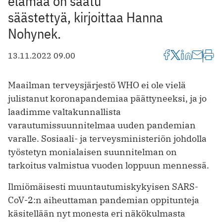
elämää on saatu
säästettyä, kirjoittaa Hanna
Nohynek.
13.11.2022 09.00
Maailman terveysjärjestö WHO ei ole vielä
julistanut koronapandemiaa päättyneeksi, ja jo
laadimme valtakunnallista
varautumissuunnitelmaa uuden pandemian
varalle. Sosiaali- ja terveysministeriön johdolla
työstetyn monialaisen suunnitelman on
tarkoitus valmistua vuoden loppuun mennessä.
Ilmiömäisesti muuntautumiskykyisen SARS-
CoV-2:n aiheuttaman pandemian oppitunteja
käsitellään nyt monesta eri näkökulmasta