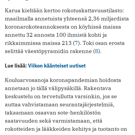
Karua kieltään kertoo rokotuskattavuustilasto:
maailmalla annetuista yhteensä 2,36 miljardista
koronarokoteannoksesta on köyhissä maissa
annettu 32 annosta 100 ihmistä kohti ja
rikkaimmissa maissa 213 (
7
). Toki osan erosta
selittää väestöpyramidin rakenne (
8
).
Lue lisää:
Viikon käänteiset uutiset
Kouluarvosanoja koronapandemian hoidosta
annetaan jo tällä välipysäkillä. Rakentava
keskustelu on tervetullutta varsinkin, jos se
auttaa vahvistamaan seurantajärjestelmiä,
takaamaan osaavan sote-henkilöstön
saatavuuden sekä varmistamaan, että
rokotteiden ja lääkkeiden kehitys ja tuotanto on