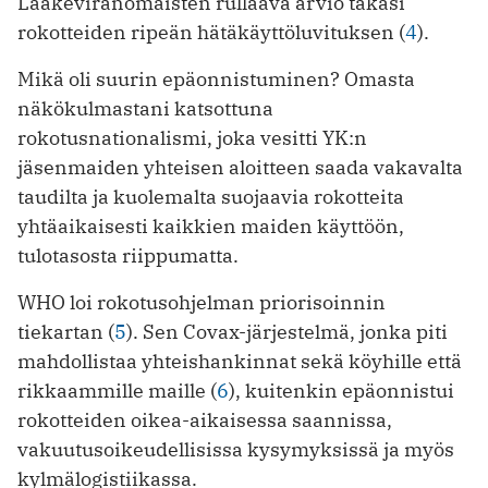
Lääkeviranomaisten rullaava arvio takasi
rokotteiden ripeän hätäkäyttöluvituksen (
4
).
Mikä oli suurin epäonnistuminen? Omasta
näkökulmastani katsottuna
rokotusnationalismi, joka vesitti YK:n
jäsenmaiden yhteisen aloitteen saada vakavalta
taudilta ja kuolemalta suojaavia rokotteita
yhtäaikaisesti kaikkien maiden käyttöön,
tulotasosta riippumatta.
WHO loi rokotusohjelman priorisoinnin
tiekartan (
5
). Sen Covax-järjestelmä, jonka piti
mahdollistaa yhteishankinnat sekä köyhille että
rikkaammille maille (
6
), kuitenkin epäonnistui
rokotteiden oikea-aikaisessa saannissa,
vakuutusoikeudellisissa kysymyksissä ja myös
kylmälogistiikassa.