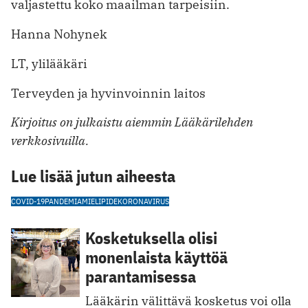
valjastettu koko maailman tarpeisiin.
Hanna Nohynek
LT, ylilääkäri
Terveyden ja hyvinvoinnin laitos
Kirjoitus on julkaistu aiemmin Lääkärilehden
verkkosivuilla.
Lue lisää jutun aiheesta
COVID-19
PANDEMIA
MIELIPIDE
KORONAVIRUS
Kosketuksella olisi
monenlaista käyttöä
parantamisessa
Lääkärin välittävä kosketus voi olla