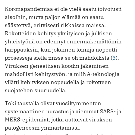
Koronapandemiaa ei ole vielä saatu toivotusti
aisoihin, mutta paljon elämää on saatu
säästettyä, erityisesti rikkaissa maissa.
Rokotteiden kehitys yksityisen ja julkisen
yhteistyönä on edennyt ennennäkemättömin
harppauksin, kun jokainen toimija nopeutti
prosesseja siellä missä se oli mahdollista (
3
).
Viruksen geneettisen koodin jakaminen
mahdollisti kehitystyön, ja mRNA-teknologia
yllätti kehityksen nopeudella ja rokotteen
suojatehon suuruudella.
Toki taustalla olivat vuosikymmenten
systemaattinen uurastus ja aiemmat SARS- ja
MERS-epidemiat, jotka auttoivat viruksen
patogeneesin ymmärtämistä.