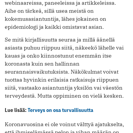
webinaareissa, paneeleissa ja artikkeleissa.
Aihe on tärkeä, sillä usea meistä on
kokemusasiantuntija, lähes jokainen on
epidemiologi ja kaikki omistavat asian.
Se mitä kirjallisuutta seuraa ja millä äänellä
asiasta puhuu riippuu siitä, näkeekö lähelle vai
kauas ja onko kiinnostunut enemmän itse
koronasta kuin sen hallinnan
seurannaisvaikutuksista. Näkökulmat voivat
tuottaa hyvinkin erilaisia ratkaisuja riippuen
siitä, vastaako asiantuntija yksilön vai väestön
terveydestä. Mutta oppiminen on vielä kesken.
Lue lisää:
Terveys on osa turvallisuutta
Koronavuosina ei ole voinut välttyä ajatukselta,
että ihmiselämässä pelon ja vihan määrän on