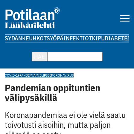
SYDÄN
KEUHKOT
SYÖPÄ
INFEKTIOT
KIPU
DIABETES
A
HAE
COVID-19
PANDEMIA
MIELIPIDE
KORONAVIRUS
Pandemian oppituntien
välipysäkillä
Koronapandemiaa ei ole vielä saatu
toivotusti aisoihin, mutta paljon