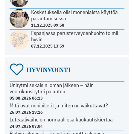
Kosketuksella olisi monenlaista käyttöä
parantamisessa
11.12.2025 09:58
Espanjassa perusterveydenhuolto toimii
hyvin
07.12.2025 13:59
HYVINVOINTI
Unirytmi sekaisin loman jälkeen – näin
vuorokausirytmi palautuu
05.08.2026 06:13
Mitä ovat minipillerit ja miten ne vaikuttavat?
26.07.2026 19:16
Luteaalivaihe on normaali osa kuukautiskiertoa
24.07.2026 07:04
Elohiiri silmässä – ärsyttävä, mutta yleensä