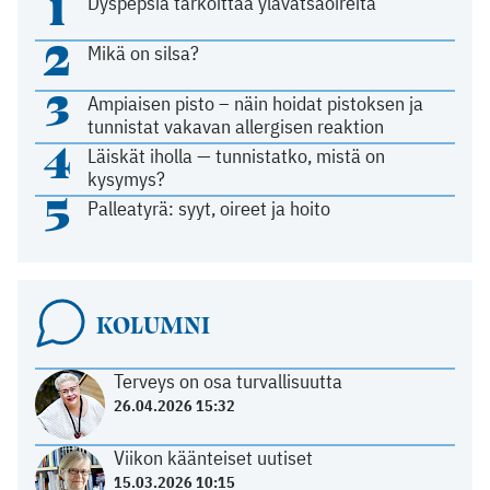
1
Dyspepsia tarkoittaa ylävatsaoireita
2
Mikä on silsa?
3
Ampiaisen pisto – näin hoidat pistoksen ja
tunnistat vakavan allergisen reaktion
4
Läiskät iholla — tunnistatko, mistä on
kysymys?
5
Palleatyrä: syyt, oireet ja hoito
KOLUMNI
Terveys on osa turvallisuutta
26.04.2026 15:32
Viikon käänteiset uutiset
15.03.2026 10:15