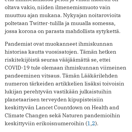
oltava vakio, niiden ilmenemismuoto vain
muuttuu ajan mukana. Nykyajan noitarovioita
poltetaan Twitter-tulilla ja muualla somessa,
jossa korona on parasta mahdollista sytykettä.
Pandemiat ovat muokanneet ihmiskunnan
historiaa kautta vuosisatojen. Tämän hetken
riskitekijöistä seuraa vääjäämättä se, ettei
COVID-19 tule olemaan ihmiskunnan viimeinen
pandeeminen vitsaus. Tämän Lääkärilehden
numeron tärkeiden artikkelien lisäksi toivoisin
lukijan perehtyvän vastikään julkaistuihin
planetaarisen terveyden kipupisteisiin
keskittyvän Lancet Countdown on Health and
Climate Changen sekä Naturen pandemioihin
keskittyviin erikoisnumeroihin (
1
,
2
).