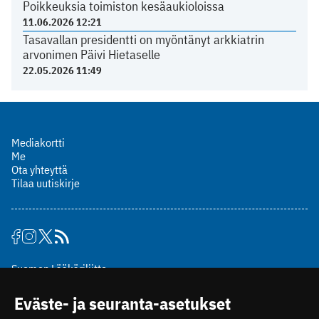
Poikkeuksia toimiston kesäaukioloissa
11.06.2026 12:21
Tasavallan presidentti on myöntänyt arkkiatrin
arvonimen Päivi Hietaselle
22.05.2026 11:49
Mediakortti
Me
Ota yhteyttä
Tilaa uutiskirje
Suomen Lääkäriliitto
Mäkelänkatu 2, PL 49
Eväste- ja seuranta-asetukset
00510 Helsinki
puh. (09) 393 091