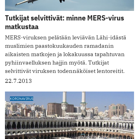
Tutkijat selvittivät: minne MERS-virus
matkustaa
MERS-viruksen pelätään leviävän Lähi-idästä
muslimien paastokuukauden ramadanin
aikaisten matkojen ja lokakuussa tapahtuvan
pyhiinvaelluksen hajjin myötä. Tutkijat
selvittivät viruksen todennäköiset lentoreitit.
22.7.2013
KORONAVIRUS