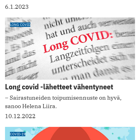
6.1.2023
LONG COVID
Long covid -lähetteet vähentyneet
­– Sairastuneiden toipumisennuste on hyvä,
sanoo Helena Liira.
10.12.2022
COVID-19