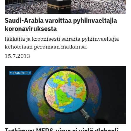
Saudi-Arabia varoittaa pyhiinvaeltajia
koronaviruksesta
Iäkkäitä ja kroonisesti sairaita pyhiinvaeltajia
kehotetaan perumaan matkansa.
15.7.2013
KORONAVIRUS
Tutkimus: MERS-virus ei vielä globaali