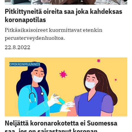
Pitkittyneitä oireita saa joka kahdeksas
koronapotilas
Pitkäaikaisoireet kuormittavat etenkin
perusterveydenhuoltoa.
22.8.2022
OMIKRONMUUNNOS
Neljättä koronarokotetta ei Suomessa
saa, jos on sairastanut koronan