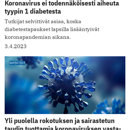
Koronavirus ei todennäköisesti aiheuta
tyypin 1 diabetesta
Tutkijat selvittivät asiaa, koska
diabetestapaukset lapsilla lisääntyivät
koronapandemian aikana.
3.4.2023
INFEKTIOT
Yli puolella rokotuksen ja sairastetun
taudin tuottamia koronaviruksen vasta-