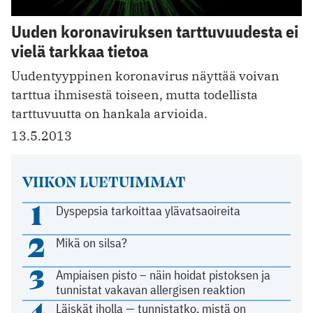
Uuden koronaviruksen tarttuvuudesta ei
vielä tarkkaa tietoa
Uudentyyppinen koronavirus näyttää voivan
tarttua ihmisestä toiseen, mutta todellista
tarttuvuutta on hankala arvioida.
13.5.2013
VIIKON LUETUIMMAT
1
Dyspepsia tarkoittaa ylävatsaoireita
2
Mikä on silsa?
3
Ampiaisen pisto – näin hoidat pistoksen ja
tunnistat vakavan allergisen reaktion
4
Läiskät iholla — tunnistatko, mistä on