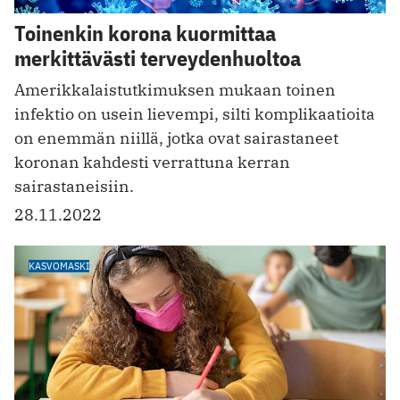
Toinenkin korona kuormittaa
merkittävästi terveydenhuoltoa
Amerikkalaistutkimuksen mukaan toinen
infektio on usein lievempi, silti komplikaatioita
on enemmän niillä, jotka ovat sairastaneet
koronan kahdesti verrattuna kerran
sairastaneisiin.
28.11.2022
KASVOMASKI