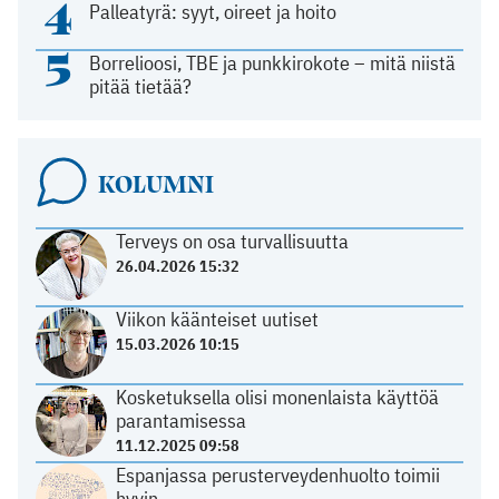
4
Palleatyrä: syyt, oireet ja hoito
5
Borrelioosi, TBE ja punkkirokote – mitä niistä
pitää tietää?
KOLUMNI
Terveys on osa turvallisuutta
26.04.2026 15:32
Viikon käänteiset uutiset
15.03.2026 10:15
Kosketuksella olisi monenlaista käyttöä
parantamisessa
11.12.2025 09:58
Espanjassa perusterveydenhuolto toimii
hyvin