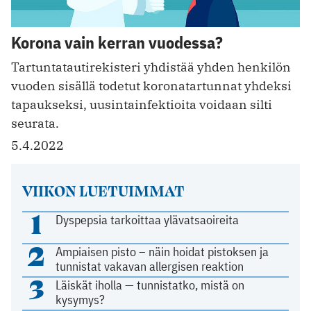
Korona vain kerran vuodessa?
Tartuntatautirekisteri yhdistää yhden henkilön
vuoden sisällä todetut koronatartunnat yhdeksi
tapaukseksi, uusintainfektioita voidaan silti
seurata.
5.4.2022
VIIKON LUETUIMMAT
1
Dyspepsia tarkoittaa ylävatsaoireita
2
Ampiaisen pisto – näin hoidat pistoksen ja
tunnistat vakavan allergisen reaktion
3
Läiskät iholla — tunnistatko, mistä on
kysymys?