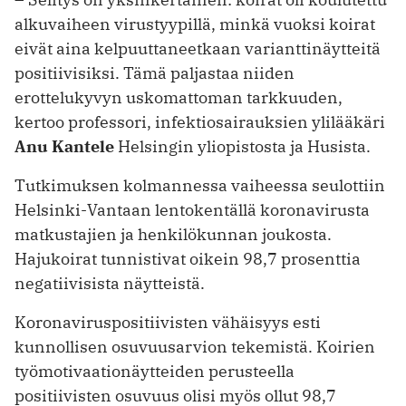
alkuvaiheen virustyypillä, minkä vuoksi koirat
eivät aina kelpuuttaneetkaan varianttinäytteitä
positiivisiksi. Tämä paljastaa niiden
erottelukyvyn uskomattoman tarkkuuden,
kertoo professori, infektiosairauksien ylilääkäri
Anu Kantele
Helsingin yliopistosta ja Husista.
Tutkimuksen kolmannessa vaiheessa seulottiin
Helsinki-Vantaan lentokentällä koronavirusta
matkustajien ja henkilökunnan joukosta.
Hajukoirat tunnistivat oikein 98,7 prosenttia
negatiivisista näytteistä.
Koronaviruspositiivisten vähäisyys esti
kunnollisen osuvuusarvion tekemistä. Koirien
työmotivaationäytteiden perusteella
positiivisten osuvuus olisi myös ollut 98,7