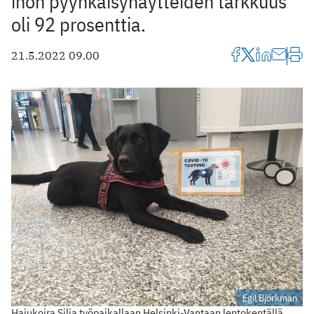
ihon pyyhkäisynäytteiden tarkkuus
oli 92 prosenttia.
21.5.2022 09.00
Egil Björkman
Hajukoira Silja työpaikallaan Helsinki-Vantaan lentokentällä.