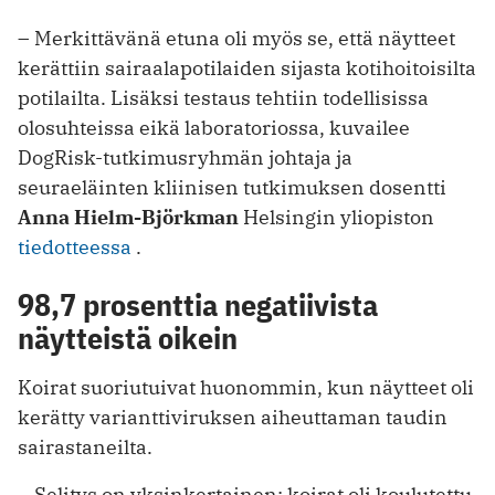
– Merkittävänä etuna oli myös se, että näytteet
kerättiin sairaalapotilaiden sijasta kotihoitoisilta
potilailta. Lisäksi testaus tehtiin todellisissa
olosuhteissa eikä laboratoriossa, kuvailee
DogRisk-tutkimusryhmän johtaja ja
seuraeläinten kliinisen tutkimuksen dosentti
Anna Hielm-Björkman
Helsingin yliopiston
tiedotteessa
.
98,7 prosenttia negatiivista
näytteistä oikein
Koirat suoriutuivat huonommin, kun näytteet oli
kerätty varianttiviruksen aiheuttaman taudin
sairastaneilta.
– Selitys on yksinkertainen: koirat oli koulutettu