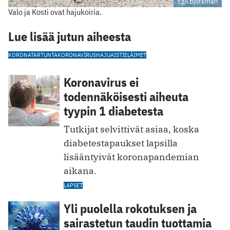
Egil Björkman
Valo ja Kosti ovat hajukoiria.
Lue lisää jutun aiheesta
KORONATARTUNTA
KORONAVIRUS
HAJUAISTI
ELÄIMET
Koronavirus ei
todennäköisesti aiheuta
tyypin 1 diabetesta
Tutkijat selvittivät asiaa, koska
diabetestapaukset lapsilla
lisääntyivät koronapandemian
aikana.
LAPSET
Yli puolella rokotuksen ja
sairastetun taudin tuottamia