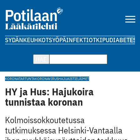
SYDÄN
KEUHKOT
SYÖPÄ
INFEKTIOT
KIPU
DIABETES
A
HAE
KORONATARTUNTA
KORONAVIRUS
HAJUAISTI
ELÄIMET
HY ja Hus: Hajukoira
tunnistaa koronan
Kolmoissokkoutetussa
tutkimuksessa Helsinki-Vantaalla