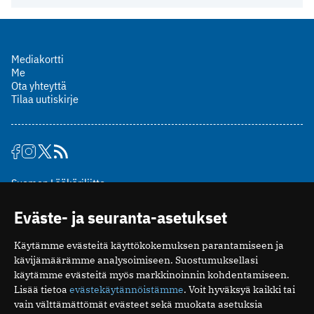
Mediakortti
Me
Ota yhteyttä
Tilaa uutiskirje
Suomen Lääkäriliitto
Mäkelänkatu 2, PL 49
Eväste- ja seuranta-asetukset
00510 Helsinki
puh. (09) 393 091
Käytämme evästeitä käyttökokemuksen parantamiseen ja
toimitus@potilaanlaakarilehti.fi
kävijämäärämme analysoimiseen. Suostumuksellasi
käytämme evästeitä myös markkinoinnin kohdentamiseen.
ISSN 2323-9476
Lisää tietoa
evästekäytännöistämme
. Voit hyväksyä kaikki tai
vain välttämättömät evästeet sekä muokata asetuksia