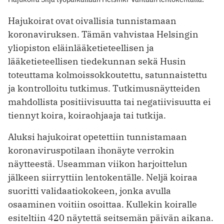
Hajukoirat ovat oivallisia tunnistamaan
koronaviruksen. Tämän vahvistaa Helsingin
yliopiston eläinlääketieteellisen ja
lääketieteellisen tiedekunnan sekä Husin
toteuttama kolmoissokkoutettu, satunnaistettu
ja kontrolloitu tutkimus. Tutkimusnäytteiden
mahdollista positiivisuutta tai negatiivisuutta ei
tiennyt koira, koiraohjaaja tai tutkija.
Aluksi hajukoirat opetettiin tunnistamaan
koronaviruspotilaan ihonäyte verrokin
näytteestä. Useamman viikon harjoittelun
jälkeen siirryttiin lentokentälle. Neljä koiraa
suoritti validaatiokokeen, jonka avulla
osaaminen voitiin osoittaa. Kullekin koiralle
esiteltiin 420 näytettä seitsemän päivän aikana.