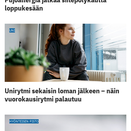
loppukesään
UNI
Unirytmi sekaisin loman jälkeen – näin
vuorokausirytmi palautuu
HYÖNTEISEN PISTO