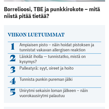
Borrelioosi, TBE ja punkkirokote – mitä
niistä pitää tietää?
VIIKON LUETUIMMAT
1
Ampiaisen pisto – näin hoidat pistoksen ja
tunnistat vakavan allergisen reaktion
2
Läiskät iholla — tunnistatko, mistä on
kysymys?
3
Palleatyrä: syyt, oireet ja hoito
4
Tunnista punkin pureman jälki
5
Unirytmi sekaisin loman jälkeen – näin
vuorokausirytmi palautuu