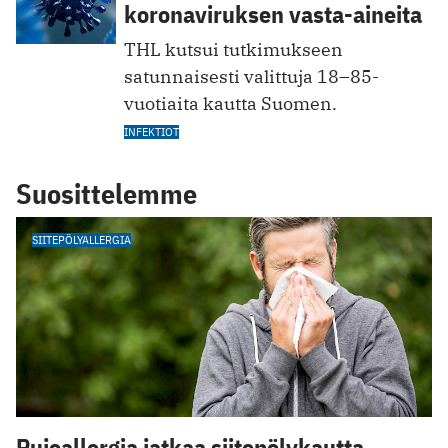
koronaviruksen vasta-aineita
THL kutsui tutkimukseen
satunnaisesti valittuja 18–85-
vuotiaita kautta Suomen.
INFEKTIOT
Suosittelemme
SIITEPÖLYALLERGIA
Pujoallergia jatkaa siitepölykautta