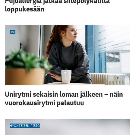
Pujoallergia jatkaa siitepölykautta
loppukesään
UNI
Unirytmi sekaisin loman jälkeen – näin
vuorokausirytmi palautuu
HYÖNTEISEN PISTO