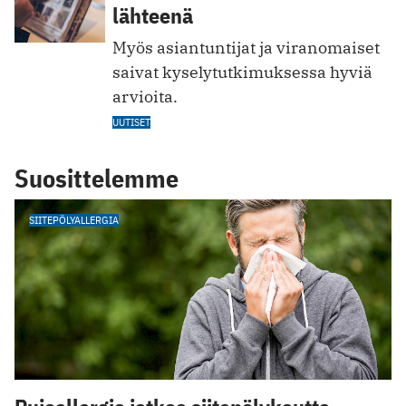
lähteenä
Myös asiantuntijat ja viranomaiset
saivat kyselytutkimuksessa hyviä
arvioita.
UUTISET
Suosittelemme
SIITEPÖLYALLERGIA