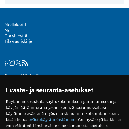
Mediakortti
Me
Ota yhteyttä
Tilaa uutiskirje
Suomen Lääkäriliitto
Mäkelänkatu 2, PL 49
Eväste- ja seuranta-asetukset
00510 Helsinki
puh. (09) 393 091
Käytämme evästeitä käyttökokemuksen parantamiseen ja
toimitus@potilaanlaakarilehti.fi
kävijämäärämme analysoimiseen. Suostumuksellasi
käytämme evästeitä myös markkinoinnin kohdentamiseen.
ISSN 2323-9476
Lisää tietoa
evästekäytännöistämme
. Voit hyväksyä kaikki tai
vain välttämättömät evästeet sekä muokata asetuksia