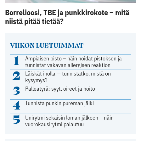
Borrelioosi, TBE ja punkkirokote – mitä
niistä pitää tietää?
VIIKON LUETUIMMAT
1
Ampiaisen pisto – näin hoidat pistoksen ja
tunnistat vakavan allergisen reaktion
2
Läiskät iholla — tunnistatko, mistä on
kysymys?
3
Palleatyrä: syyt, oireet ja hoito
4
Tunnista punkin pureman jälki
5
Unirytmi sekaisin loman jälkeen – näin
vuorokausirytmi palautuu