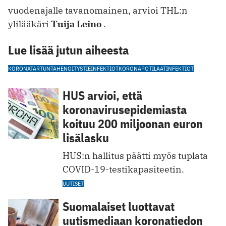
vuodenajalle tavanomainen, arvioi THL:n
ylilääkäri
Tuija Leino
.
Lue lisää jutun aiheesta
KORONATARTUNTA
HENGITYSTIEINFEKTIOT
KORONAPOTILAAT
INFEKTIOT
HUS arvioi, että
koronavirusepidemiasta
koituu 200 miljoonan euron
lisälasku
HUS:n hallitus päätti myös tuplata
COVID-19-testikapasiteetin.
UUTISET
Suomalaiset luottavat
uutismediaan koronatiedon