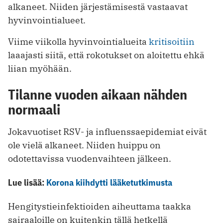
alkaneet. Niiden järjestämisestä vastaavat
hyvinvointialueet.
Viime viikolla hyvinvointialueita
kritisoitiin
laaajasti siitä, että rokotukset on aloitettu ehkä
liian myöhään.
Tilanne vuoden aikaan nähden
normaali
Jokavuotiset RSV- ja influenssaepidemiat eivät
ole vielä alkaneet. Niiden huippu on
odotettavissa vuodenvaihteen jälkeen.
Lue lisää:
Korona kiihdytti lääketutkimusta
Hengitystieinfektioiden aiheuttama taakka
sairaaloille on kuitenkin tällä hetkellä