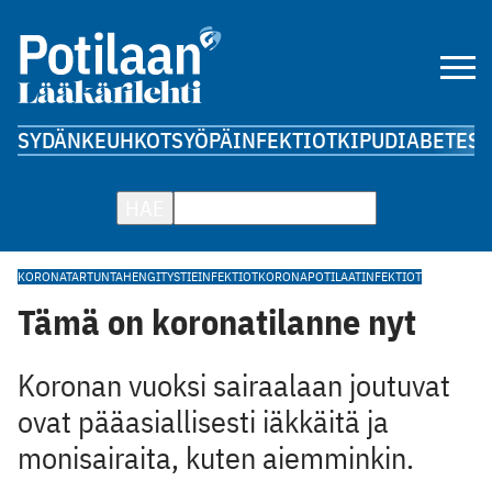
SYDÄN
KEUHKOT
SYÖPÄ
INFEKTIOT
KIPU
DIABETES
A
HAE
KORONATARTUNTA
HENGITYSTIEINFEKTIOT
KORONAPOTILAAT
INFEKTIOT
Tämä on koronatilanne nyt
Koronan vuoksi sairaalaan joutuvat
ovat pääasiallisesti iäkkäitä ja
monisairaita, kuten aiemminkin.