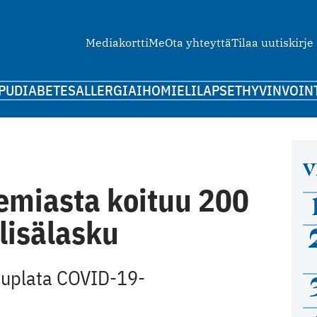
Mediakortti
Me
Ota yhteyttä
Tilaa uutiskirje
PU
DIABETES
ALLERGIA
IHO
MIELI
LAPSET
HYVINVOIN
V
emiasta koituu 200
lisälasku
 tuplata COVID-19-