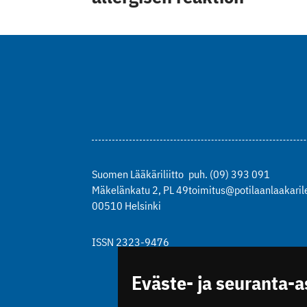
Suomen Lääkäriliitto
puh. (09) 393 091
Mäkelänkatu 2, PL 49
toimitus@potilaanlaakarile
00510 Helsinki
ISSN 2323-9476
Eväste- ja seuranta-