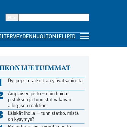
Hae
TI
TERVEYDENHUOLTO
MIELIPIDE
IIKON LUETUIMMAT
1
Dyspepsia tarkoittaa ylävatsaoireita
2
Ampiaisen pisto – näin hoidat
pistoksen ja tunnistat vakavan
allergisen reaktion
3
Läiskät iholla — tunnistatko, mistä
on kysymys?
Palleatyrä: syyt, oireet ja hoito