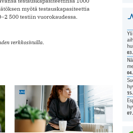
avansa testauskapasiteettinsa 1000
ätöksen myötä testauskapasiteettia
0–2 500 testiin vuorokaudessa.
Yl
ai
den verkkosivuilla.
hu
03
Nä
me
04
Su
hy
UNI
15
Es
hy
07