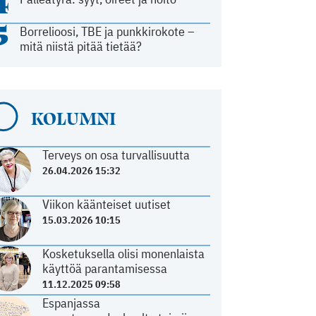
4
5
Borrelioosi, TBE ja punkkirokote –
mitä niistä pitää tietää?
KOLUMNI
Terveys on osa turvallisuutta
26.04.2026 15:32
Viikon käänteiset uutiset
15.03.2026 10:15
Kosketuksella olisi monenlaista
käyttöä parantamisessa
11.12.2025 09:58
Espanjassa