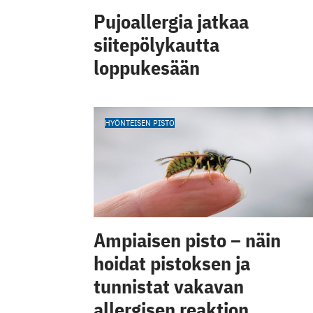
Pujoallergia jatkaa
siitepölykautta
loppukesään
HYÖNTEISEN PISTO
Ampiaisen pisto – näin
hoidat pistoksen ja
tunnistat vakavan
allergisen reaktion