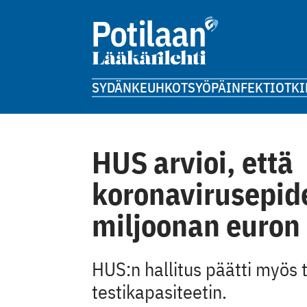
SYDÄN
KEUHKOT
SYÖPÄ
INFEKTIOT
KI
HUS arvioi, että
koronavirusepid
miljoonan euron 
HUS:n hallitus päätti myös
testikapasiteetin.