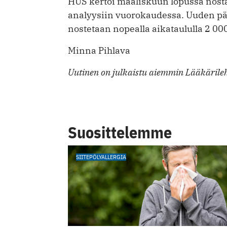
HUS kertoi maaliskuun lopussa nost
analyysiin vuorokaudessa. Uuden pä
nostetaan nopealla aikataululla 2 00
Minna Pihlava
Uutinen on julkaistu aiemmin Lääkärileh
Suosittelemme
SIITEPÖLYALLERGIA