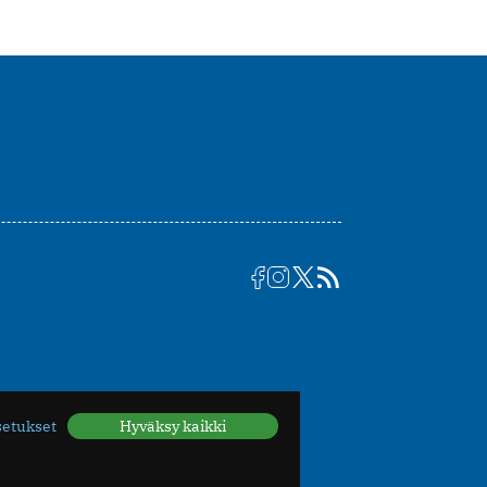
setukset
Hyväksy kaikki