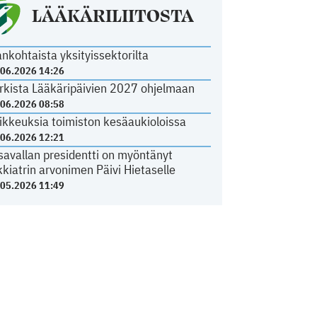
LÄÄKÄRILIITOSTA
ankohtaista yksityissektorilta
.06.2026 14:26
rkista Lääkäripäivien 2027 ohjelmaan
.06.2026 08:58
ikkeuksia toimiston kesäaukioloissa
.06.2026 12:21
savallan presidentti on myöntänyt
kkiatrin arvonimen Päivi Hietaselle
.05.2026 11:49