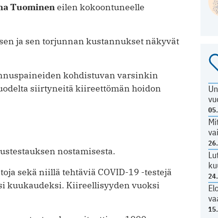
ha Tuominen
eilen kokoontuneelle
en ja sen torjunnan kustannukset näkyvät
nnuspaineiden kohdistuvan varsinkin
odelta siirtyneitä kiireettömän hoidon
Un
vu
05
Mi
va
26
rustestauksen nostamisesta.
Lu
ku
oja sekä niillä tehtäviä COVID-19 -testejä
24
i kuukaudeksi. Kiireellisyyden vuoksi
El
va
15