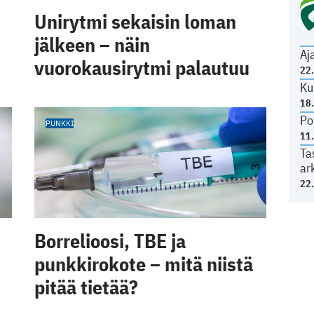
Unirytmi sekaisin loman
jälkeen – näin
Aj
vuorokausirytmi palautuu
22
Ku
18
Po
PUNKKI
11
Ta
ar
22
Borrelioosi, TBE ja
punkkirokote – mitä niistä
pitää tietää?