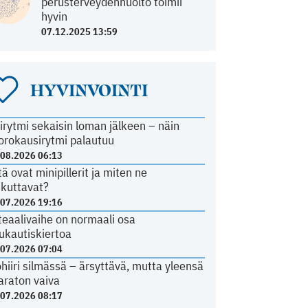
perusterveydenhuolto toimii
hyvin
07.12.2025 13:59
HYVINVOINTI
irytmi sekaisin loman jälkeen – näin
orokausirytmi palautuu
.08.2026 06:13
tä ovat minipillerit ja miten ne
ikuttavat?
.07.2026 19:16
teaalivaihe on normaali osa
ukautiskiertoa
.07.2026 07:04
ohiiri silmässä – ärsyttävä, mutta yleensä
araton vaiva
.07.2026 08:17