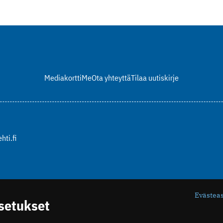
Mediakortti
Me
Ota yhteyttä
Tilaa uutiskirje
hti.fi
Evästea
asetukset