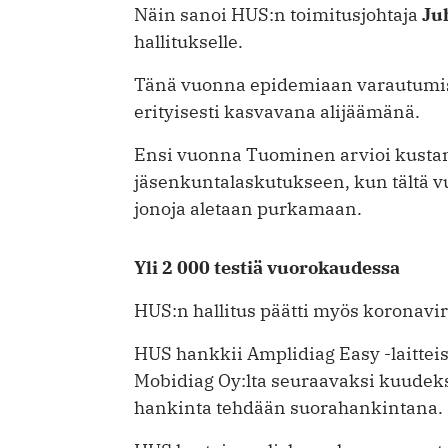
Näin sanoi HUS:n toimitusjohtaja
Ju
hallitukselle.
Tänä vuonna epidemiaan varautumis
erityisesti kasvavana alijäämänä.
Ensi vuonna Tuominen arvioi kusta
jäsenkuntalaskutukseen, kun tältä vu
jonoja aletaan purkamaan.
Yli 2 000 testiä vuorokaudessa
HUS:n hallitus päätti myös koronavi
HUS hankkii Amplidiag Easy -laitteist
Mobidiag Oy:lta seuraavaksi kuudeks
hankinta tehdään suorahankintana.