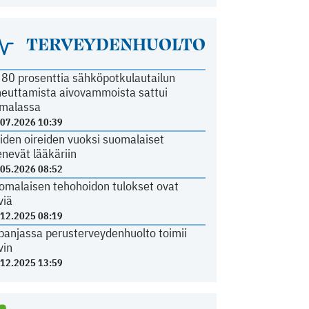
TERVEYDENHUOLTO
i 80 prosenttia sähköpotkulautailun
heuttamista aivovammoista sattui
malassa
.07.2026 10:39
iden oireiden vuoksi suomalaiset
nevät lääkäriin
.05.2026 08:52
omalaisen tehohoidon tulokset ovat
viä
.12.2025 08:19
panjassa perusterveydenhuolto toimii
vin
.12.2025 13:59