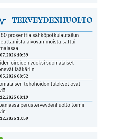
TERVEYDENHUOLTO
i 80 prosenttia sähköpotkulautailun
heuttamista aivovammoista sattui
malassa
.07.2026 10:39
iden oireiden vuoksi suomalaiset
nevät lääkäriin
.05.2026 08:52
omalaisen tehohoidon tulokset ovat
viä
.12.2025 08:19
panjassa perusterveydenhuolto toimii
vin
.12.2025 13:59