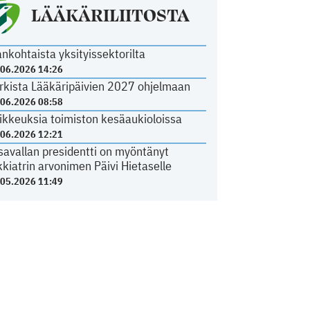
LÄÄKÄRILIITOSTA
ankohtaista yksityissektorilta
.06.2026 14:26
rkista Lääkäripäivien 2027 ohjelmaan
.06.2026 08:58
ikkeuksia toimiston kesäaukioloissa
.06.2026 12:21
savallan presidentti on myöntänyt
kkiatrin arvonimen Päivi Hietaselle
.05.2026 11:49