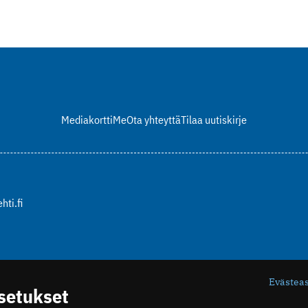
Mediakortti
Me
Ota yhteyttä
Tilaa uutiskirje
hti.fi
Evästea
asetukset