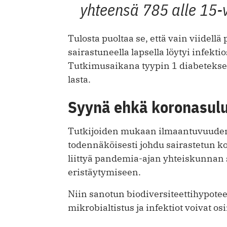
yhteensä 785 alle 15-v
Tulosta puoltaa se, että vain viidel
sairastuneella lapsella löytyi infekt
Tutkimusaikana tyypin 1 diabeteksee
lasta.
Syynä ehkä koronasul
Tutkijoiden mukaan ilmaantuvuude
todennäköisesti johdu sairastetun k
liittyä pandemia-ajan yhteiskunnan s
eristäytymiseen.
Niin sanotun biodiversiteettihypot
mikrobialtistus ja infektiot voivat o