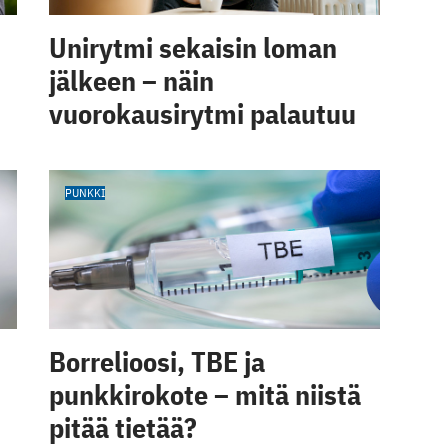
Unirytmi sekaisin loman
jälkeen – näin
vuorokausirytmi palautuu
PUNKKI
Borrelioosi, TBE ja
punkkirokote – mitä niistä
pitää tietää?