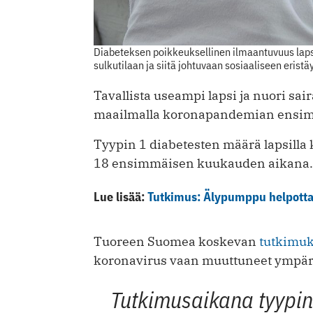
Diabeteksen poikkeuksellinen ilmaantuvuus lapsi
sulkutilaan ja siitä johtuvaan sosiaaliseen erist
Tavallista useampi lapsi ja nuori sa
maailmalla koronapandemian ensim
Tyypin 1 diabetesten määrä lapsilla
18 ensimmäisen kuukauden aikana.
Lue lisää:
Tutkimus: Älypumppu helpottaa
Tuoreen Suomea koskevan
tutkimu
koronavirus vaan muuttuneet ympäri
Tutkimusaikana tyypin