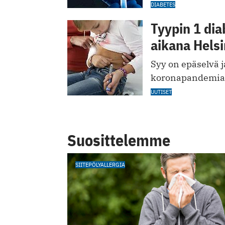
DIABETES
Tyypin 1 dia
aikana Helsi
Syy on epäselvä j
koronapandemiaan
UUTISET
Suosittelemme
SIITEPÖLYALLERGIA