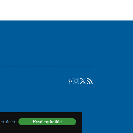
setukset
Hyväksy kaikki