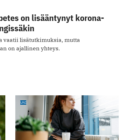
betes on lisääntynyt korona-
ngissäkin
a vaatii lisätutkimuksia, mutta
 on ajallinen yhteys.
UNI