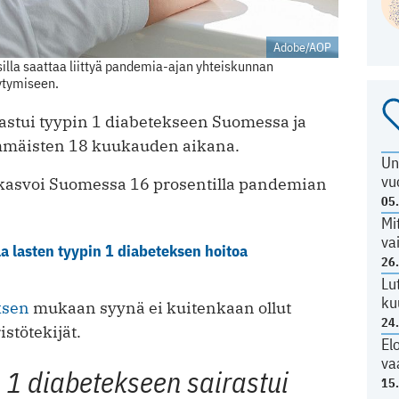
Adobe/AOP
lla saattaa liittyä pandemia-ajan yhteiskunnan
äytymiseen.
irastui tyypin 1 diabetekseen Suomessa ja
mäisten 18 kuukauden aikana.
Un
vu
 kasvoi Suomessa 16 prosentilla pandemian
05
Mi
va
 lasten tyypin 1 diabeteksen hoitoa
26
Lu
ku
ksen
mukaan syynä ei kuitenkaan ollut
24
stötekijät.
El
va
 1 diabetekseen sairastui
15