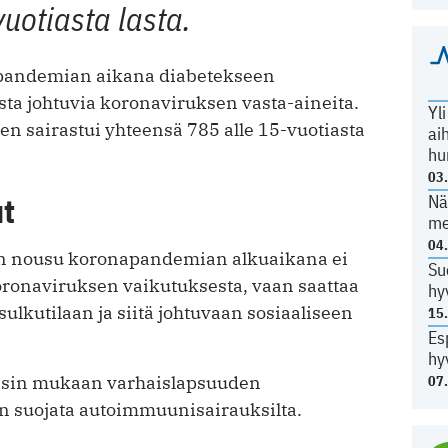
uotiasta lasta.
lä pandemian aikana diabetekseen
iosta johtuvia koronaviruksen vasta-aineita.
Yl
n sairastui yhteensä 785 alle 15-vuotiasta
ai
hu
03
ut
Nä
me
04
n nousu koronapandemian alkuaikana ei
Su
oronaviruksen vaikutuksesta, vaan saattaa
hy
ulkutilaan ja siitä johtuvaan sosiaaliseen
15
Es
hy
eesin mukaan varhaislapsuuden
07
sin suojata autoimmuunisairauksilta.