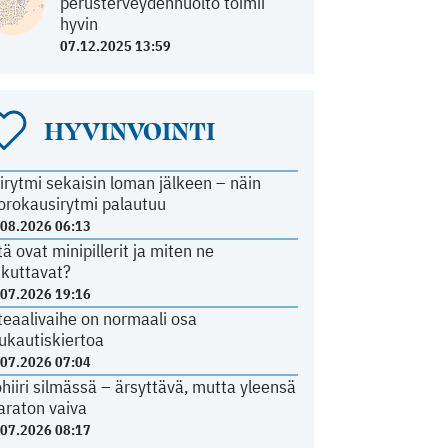
perusterveydenhuolto toimii
hyvin
07.12.2025 13:59
HYVINVOINTI
irytmi sekaisin loman jälkeen – näin
orokausirytmi palautuu
.08.2026 06:13
tä ovat minipillerit ja miten ne
ikuttavat?
.07.2026 19:16
teaalivaihe on normaali osa
ukautiskiertoa
.07.2026 07:04
ohiiri silmässä – ärsyttävä, mutta yleensä
araton vaiva
.07.2026 08:17