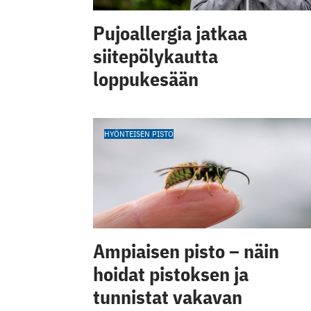
Pujoallergia jatkaa
siitepölykautta
loppukesään
HYÖNTEISEN PISTO
Ampiaisen pisto – näin
hoidat pistoksen ja
tunnistat vakavan