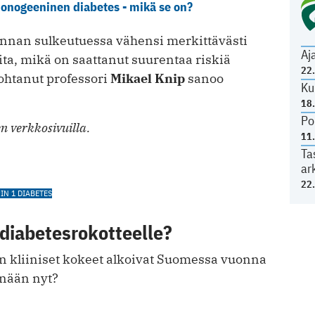
monogeeninen diabetes - mikä se on?
nnan sulkeutuessa vähensi merkittävästi
Aj
ita, mikä on saattanut suurentaa riskiä
22
ohtanut professori
Mikael Knip
sanoo
Ku
18
Po
n verkkosivuilla.
11
Ta
ar
22
IN 1 DIABETES
diabetesrokotteelle?
n kliiniset kokeet alkoivat Suomessa vuonna
nään nyt?