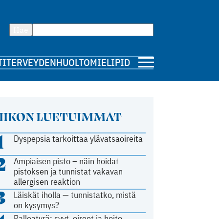
Hae
TI
TERVEYDENHUOLTO
MIELIPIDE
IIKON LUETUIMMAT
1
Dyspepsia tarkoittaa ylävatsaoireita
2
Ampiaisen pisto – näin hoidat
pistoksen ja tunnistat vakavan
allergisen reaktion
3
Läiskät iholla — tunnistatko, mistä
on kysymys?
Palleatyrä: syyt, oireet ja hoito