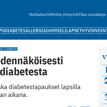
Mediakortti
Me
Ota yhteyttä
Tilaa uutiskirje
PU
DIABETES
ALLERGIA
IHO
MIELI
LAPSET
HYVINVOIN
IN 1 DIABETES
V
odennäköisesti
 diabetesta
koska diabetestapaukset lapsilla
an aikana.