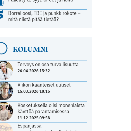
4
5
Borrelioosi, TBE ja punkkirokote –
mitä niistä pitää tietää?
KOLUMNI
Terveys on osa turvallisuutta
26.04.2026 15:32
Viikon käänteiset uutiset
15.03.2026 10:15
Kosketuksella olisi monenlaista
käyttöä parantamisessa
11.12.2025 09:58
Espanjassa