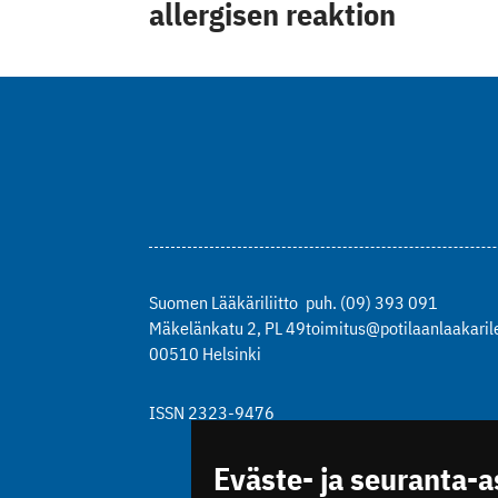
allergisen reaktion
Suomen Lääkäriliitto
puh. (09) 393 091
Mäkelänkatu 2, PL 49
toimitus@potilaanlaakarile
00510 Helsinki
ISSN 2323-9476
Eväste- ja seuranta-