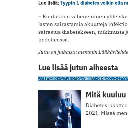
Lue lisää:
Tyypin 1 diabetes voikin olla 
– Kontaktien väheneminen yhteisku
lasten sairastamia akuutteja infektio
sairastua diabetekseen, tutkimusta j
tiedotteessa.
Juttu on julkaistu aiemmin Lääkärilehde
Lue lisää jutun aiheesta
LAPSET
KORONAVIRUS
KORONAVIRUSPANDEMIA
COVID-19
TYYP
Mitä kuuluu 
Diabetesrokottee
2021. Missä men