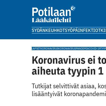
SYDÄN
KEUHKOT
SYÖPÄ
INFEKTIOT
KI
LAPSET
KORONAVIRUS
KORONAVIRUSPANDEMIA
COVID-19
TYYP
Koronavirus ei t
aiheuta tyypin 1
Tutkijat selvittivät asiaa, 
lisääntyivät koronapandemi