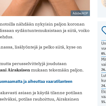
Adobe/AOP
aanotoilla nähdään nykyisin paljon koronan
uolissaan sydäntuntemuksistaan ja siitä, voiko
lehdus.
Un
nassa, lisälyöntejä ja pelko siitä, kyse on
vu
05
Mi
mutta perusselvittelyjä joudutaan
va
ani Airaksisen
mukaan tekemään paljon.
26
Lu
ku
huomaamatta ja aiheuttaa vaaratilanteen
24
El
vakavasti asiaan ja käydä tilanne potilaan
va
selväksi, potilas rauhoittuu, Airaksinen
15