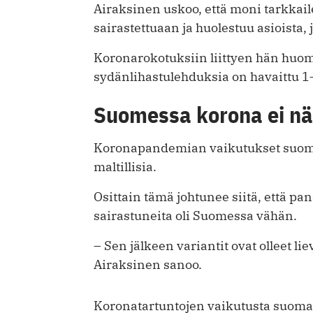
Airaksinen uskoo, että moni tarkkai
sairastettuaan ja huolestuu asioista, j
Koronarokotuksiin liittyen hän huoma
sydänlihastulehduksia on havaittu 1
Suomessa korona ei nä
Koronapandemian vaikutukset suomal
maltillisia.
Osittain tämä johtunee siitä, että 
sairastuneita oli Suomessa vähän.
– Sen jälkeen variantit ovat olleet l
Airaksinen sanoo.
Koronatartuntojen vaikutusta suomal