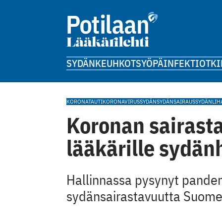
SYDÄN
KEUHKOT
SYÖPÄ
INFEKTIOT
KI
KORONATAUTI
KORONAVIRUS
SYDÄN
SYDÄNSAIRAUS
SYDÄNLIH
Koronan sairast
lääkärille sydän
Hallinnassa pysynyt pandem
sydänsairastavuutta Suome