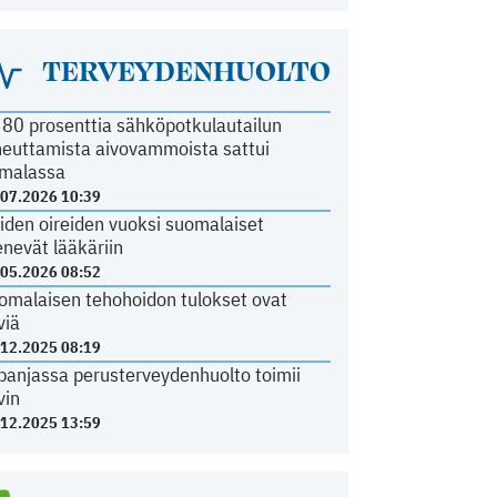
TERVEYDENHUOLTO
i 80 prosenttia sähköpotkulautailun
heuttamista aivovammoista sattui
malassa
.07.2026 10:39
iden oireiden vuoksi suomalaiset
nevät lääkäriin
.05.2026 08:52
omalaisen tehohoidon tulokset ovat
viä
.12.2025 08:19
panjassa perusterveydenhuolto toimii
vin
.12.2025 13:59