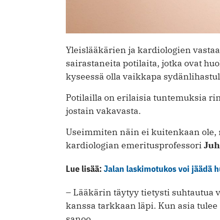
Yleislääkärien ja kardiologien vast
sairastaneita potilaita, jotka ovat h
kyseessä olla vaikkapa sydänlihastu
Potilailla on erilaisia tuntemuksia rin
jostain vakavasta.
Useimmiten näin ei kuitenkaan ole, 
kardiologian emeritusprofessori
Juh
Lue lisää:
Jalan laskimotukos voi jäädä 
– Lääkärin täytyy tietysti suhtautua 
kanssa tarkkaan läpi. Kun asia tulee 
sanoo.