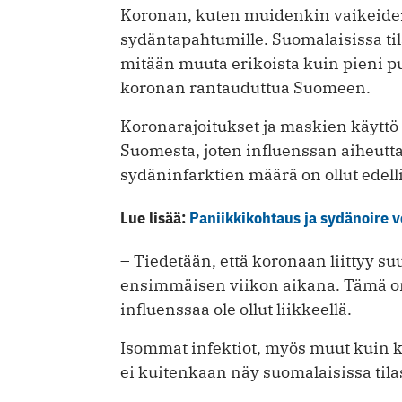
Koronan, kuten muidenkin vaikeiden 
sydäntapahtumille. Suomalaisissa ti
mitään muuta erikoista kuin pieni p
koronan rantauduttua Suomeen.
Koronarajoitukset ja maskien käyttö
Suomesta, joten influenssan aiheuttam
sydäninfarktien määrä on ollut edelli
Lue lisää:
Paniikkikohtaus ja sydänoire v
– Tiedetään, että koronaan liittyy s
ensimmäisen viikon aikana. Tämä on
influenssaa ole ollut liikkeellä.
Isommat infektiot, myös muut kuin ko
ei kuitenkaan näy suomalaisissa tila