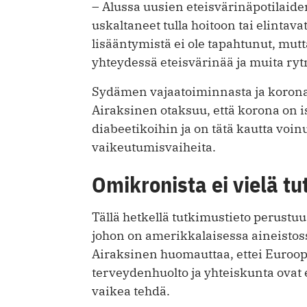
– Alussa uusien eteisvärinäpotilaid
uskaltaneet tulla hoitoon tai elintava
lisääntymistä ei ole tapahtunut, mutt
yhteydessä eteisvärinää ja muita ry
Sydämen vajaatoiminnasta ja korona
Airaksinen otaksuu, että korona on
diabeetikoihin ja on tätä kautta vo
vaikeutumisvaiheita.
Omikronista ei vielä t
Tällä hetkellä tutkimustieto perustu
johon on amerikkalaisessa aineistoss
Airaksinen huomauttaa, ettei Euroopa
terveydenhuolto ja yhteiskunta ovat e
vaikea tehdä.