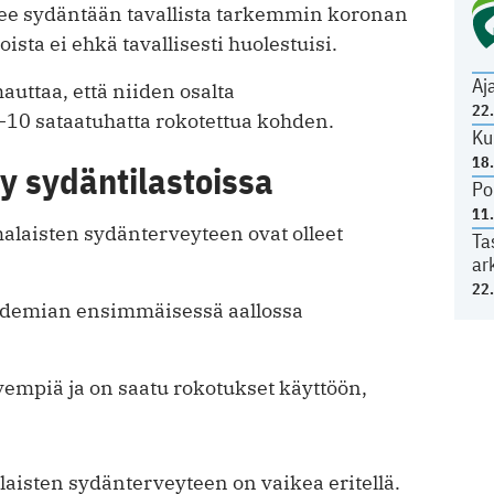
lee sydäntään tavallista tarkemmin koronan
oista ei ehkä tavallisesti huolestuisi.
Aj
uttaa, että niiden osalta
22
–10 sataatuhatta rokotettua kohden.
Ku
18
y sydäntilastoissa
Po
11
aisten sydänterveyteen ovat olleet
Ta
ar
22
pandemian ensimmäisessä aallossa
ievempiä ja on saatu rokotukset käyttöön,
aisten sydänterveyteen on vaikea eritellä.