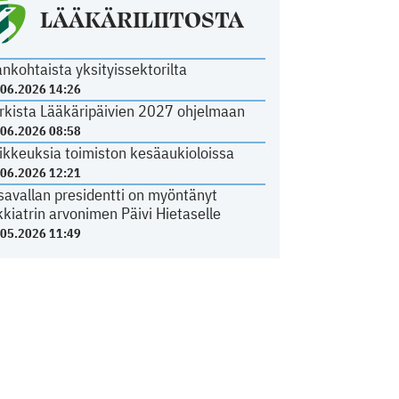
LÄÄKÄRILIITOSTA
ankohtaista yksityissektorilta
.06.2026 14:26
rkista Lääkäripäivien 2027 ohjelmaan
.06.2026 08:58
ikkeuksia toimiston kesäaukioloissa
.06.2026 12:21
savallan presidentti on myöntänyt
kkiatrin arvonimen Päivi Hietaselle
.05.2026 11:49