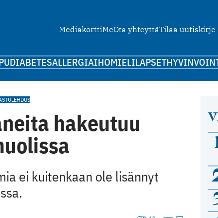
Mediakortti
Me
Ota yhteyttä
Tilaa uutiskirje
PU
DIABETES
ALLERGIA
IHO
MIELI
LAPSET
HYVINVOIN
ASTULEHDUS
V
aneita hakeutuu
huolissa
ia ei kuitenkaan ole lisännyt
ssa.