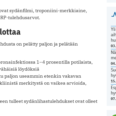
ovat sydänfilmi, troponiini-merkkiaine,
CRP-tulehdusarvot.
Yl
lottaa
ai
hu
dusta on pelätty paljon ja pelätään
03
Nä
me
oronainfektiossa 1–4 prosentilla potilaista,
04
vähäisiä löydöksiä
Su
hy
tu paljon useammin etenkin vakavan
15
liinistä merkitystä on vaikea arvioida,
Es
hy
07
een tulleet sydänlihastulehdukset ovat olleet