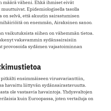
en määrä väheni. Ehkä ihmiset eivät
t muuttuivat. Epidemiologisella tasolla
a on selvä, että akuutin sairastumisen
tmihäiriöitä on enemmän, Airaksinen sanoo.
n vaikutuksista siihen on vähemmän tietoa.
 iskenyt vakavammin sydänsairaisiin
inut provosoida sydämen vajaatoiminnan
utkimustietoa
u pitkälti ensimmäiseen virusvarianttiin,
a havaittu liittyvän sydänsairastavuutta.
sta ole vastaavia havaintoja. Yhdysvaltojen
rilaisia kuin Euroopassa, joten vertailuja on