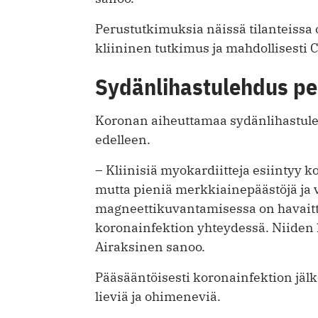
Perustutkimuksia näissä tilanteissa 
kliininen tutkimus ja mahdollisesti 
Sydänlihastulehdus pe
Koronan aiheuttamaa sydänlihastuleh
edelleen.
– Kliinisiä myokardiitteja esiintyy k
mutta pieniä merkkiainepäästöjä ja 
magneettikuvantamisessa on havait
koronainfektion yhteydessä. Niiden k
Airaksinen sanoo.
Pääsääntöisesti koronainfektion jälk
lieviä ja ohimeneviä.