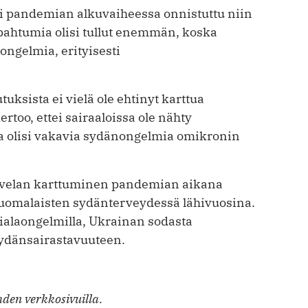
lisi pandemian alkuvaiheessa onnistuttu niin
pahtumia olisi tullut enemmän, koska
ongelmia, erityisesti
ksista ei vielä ole ehtinyt karttua
rtoo, ettei sairaaloissa ole nähty
lla olisi vakavia sydänongelmia omikronin
itovelan karttuminen pandemian aikana
uomalaisten sydänterveydessä lähivuosina.
ialaongelmilla, Ukrainan sodasta
ydänsairastavuuteen.
den verkkosivuilla.