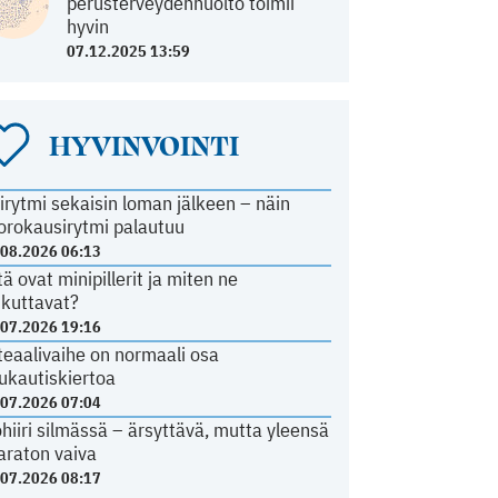
perusterveydenhuolto toimii
hyvin
07.12.2025 13:59
HYVINVOINTI
irytmi sekaisin loman jälkeen – näin
orokausirytmi palautuu
.08.2026 06:13
tä ovat minipillerit ja miten ne
ikuttavat?
.07.2026 19:16
teaalivaihe on normaali osa
ukautiskiertoa
.07.2026 07:04
ohiiri silmässä – ärsyttävä, mutta yleensä
araton vaiva
.07.2026 08:17