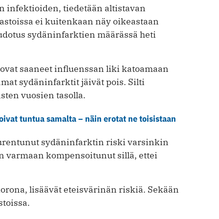
infektioiden, tiedetään altistavan
lastoissa ei kuitenkaan näy oikeastaan
udotus sydäninfarktien määrässä heti
 ovat saaneet influenssan liki katoamaan
at sydäninfarktit jäivät pois. Silti
sten vuosien tasolla.
oivat tuntua samalta – näin erotat ne toisistaan
uurentunut sydäninfarktin riski varsinkin
 varmaan kompensoitunut sillä, ettei
rona, lisäävät eteisvärinän riskiä. Sekään
stoissa.