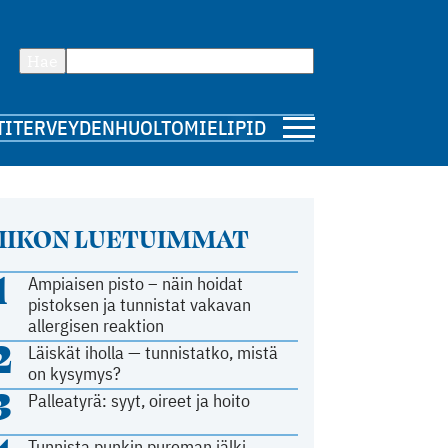
Hae
TI
TERVEYDENHUOLTO
MIELIPIDE
IIKON LUETUIMMAT
1
Ampiaisen pisto – näin hoidat
pistoksen ja tunnistat vakavan
allergisen reaktion
2
Läiskät iholla — tunnistatko, mistä
on kysymys?
3
Palleatyrä: syyt, oireet ja hoito
Tunnista punkin pureman jälki