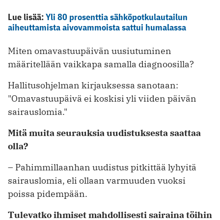
Lue lisää:
Yli 80 prosenttia sähköpotkulautailun
aiheuttamista aivovammoista sattui humalassa
Miten omavastuupäivän uusiutuminen
määritellään vaikkapa samalla diagnoosilla?
Hallitusohjelman kirjauksessa sanotaan:
"Omavastuupäivä ei koskisi yli viiden päivän
sairauslomia."
Mitä muita seurauksia uudistuksesta saattaa
olla?
– Pahimmillaanhan uudistus pitkittää lyhyitä
sairauslomia, eli ollaan varmuuden vuoksi
poissa pidempään.
Tulevatko ihmiset mahdollisesti sairaina töihin