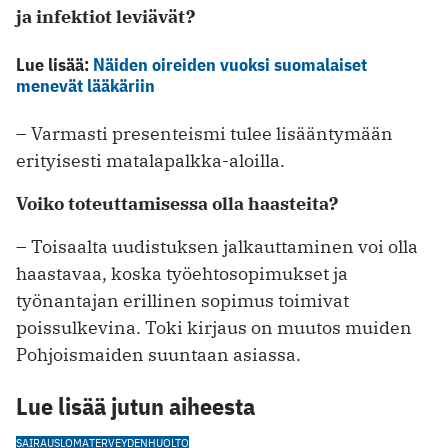
ja infektiot leviävät?
Lue lisää:
Näiden oireiden vuoksi suomalaiset
menevät lääkäriin
– Varmasti presenteismi tulee lisääntymään
erityisesti matalapalkka-aloilla.
Voiko toteuttamisessa olla haasteita?
– Toisaalta uudistuksen jalkauttaminen voi olla
haastavaa, koska työehtosopimukset ja
työnantajan erillinen sopimus toimivat
poissulkevina. Toki kirjaus on muutos muiden
Pohjoismaiden suuntaan asiassa.
Lue lisää jutun aiheesta
SAIRAUSLOMA
TERVEYDENHUOLTO