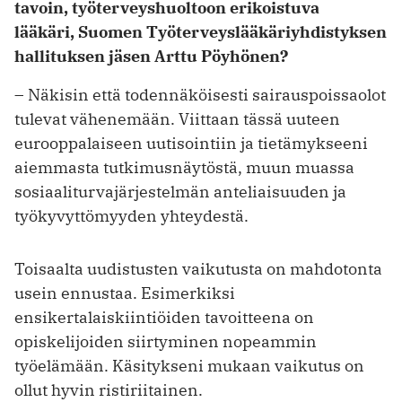
tavoin, työterveyshuoltoon erikoistuva
lääkäri, Suomen Työterveyslääkäriyhdistyksen
hallituksen jäsen Arttu Pöyhönen?
– Näkisin että todennäköisesti sairauspoissaolot
tulevat vähenemään. Viittaan tässä uuteen
eurooppalaiseen uutisointiin ja tietämykseeni
aiemmasta tutkimusnäytöstä, muun muassa
sosiaaliturvajärjestelmän anteliaisuuden ja
työkyvyttömyyden yhteydestä.
Toisaalta uudistusten vaikutusta on mahdotonta
usein ennustaa. Esimerkiksi
ensikertalaiskiintiöiden tavoitteena on
opiskelijoiden siirtyminen nopeammin
työelämään. Käsitykseni mukaan vaikutus on
ollut hyvin ristiriitainen.