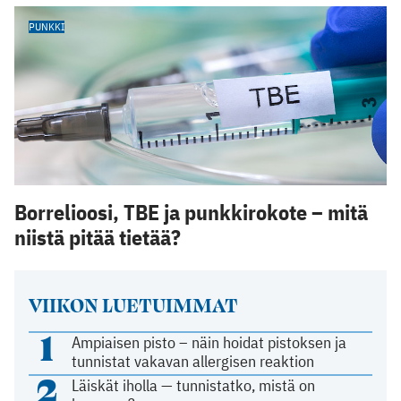
PUNKKI
Borrelioosi, TBE ja punkkirokote – mitä
niistä pitää tietää?
VIIKON LUETUIMMAT
1
Ampiaisen pisto – näin hoidat pistoksen ja
tunnistat vakavan allergisen reaktion
2
Läiskät iholla — tunnistatko, mistä on