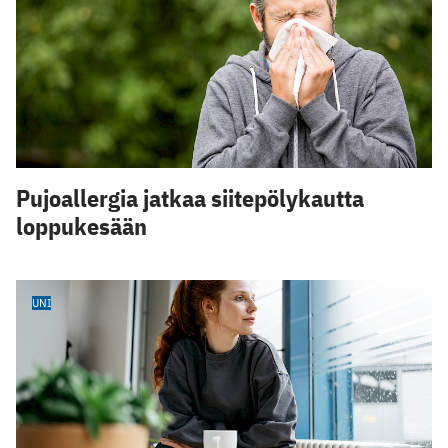
Pujoallergia jatkaa siitepölykautta
loppukesään
UNI