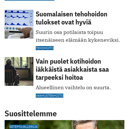
Suomalaisen tehohoidon
tulokset ovat hyviä
Suurin osa potilaista toipuu
itsenäiseen elämään kykeneviksi.
TEHOHOITO
Vain puolet kotihoidon
iäkkäistä asiakkaista saa
tarpeeksi hoitoa
Alueellinen vaihtelu on suurta.
VANHUSTENHOITO
Suosittelemme
SIITEPÖLYALLERGIA