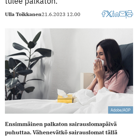
tulee palkaton.
Ulla Toikkanen
21.6.2023 12.00
Adobe/AOP
Ensimmäinen palkaton sairauslomapäivä
puhuttaa. Vähenevätkö sairauslomat tällä