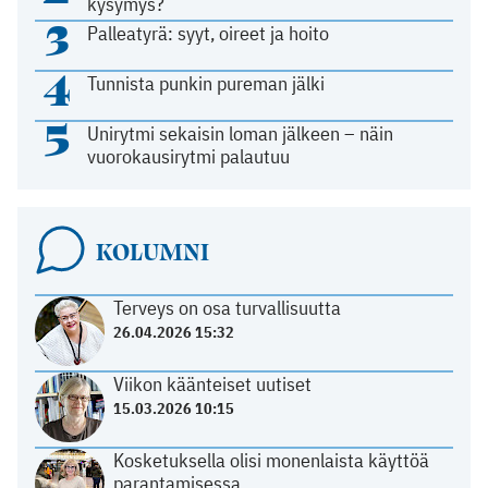
kysymys?
3
Palleatyrä: syyt, oireet ja hoito
4
Tunnista punkin pureman jälki
5
Unirytmi sekaisin loman jälkeen – näin
vuorokausirytmi palautuu
KOLUMNI
Terveys on osa turvallisuutta
26.04.2026 15:32
Viikon käänteiset uutiset
15.03.2026 10:15
Kosketuksella olisi monenlaista käyttöä
parantamisessa