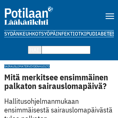
SYDÄN
KEUHKOT
SYÖPÄ
INFEKTIOT
KIPU
DIABETES
A
HAE
SAIRAUSLOMA
TERVEYDENHUOLTO
Mitä merkitsee ensimmäinen
palkaton sairauslomapäivä?
Hallitusohjelmanmukaan
ensimmäisestä sairauslomapäivästä