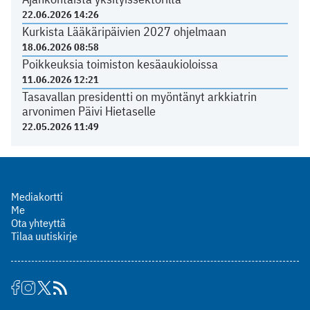
22.06.2026 14:26
Kurkista Lääkäripäivien 2027 ohjelmaan
18.06.2026 08:58
Poikkeuksia toimiston kesäaukioloissa
11.06.2026 12:21
Tasavallan presidentti on myöntänyt arkkiatrin
arvonimen Päivi Hietaselle
22.05.2026 11:49
Mediakortti
Me
Ota yhteyttä
Tilaa uutiskirje